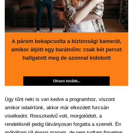
A párom bekapcsolta a biztonsági kamerát,
amikor átjött egy barátnőm: csak két percet
hallgatott meg de azonnal kidobott
Olvass tovább...
Úgy tűnt neki is van kedve a programhoz, viszont
amikor odaértünk, akkor már elkezdett furcsán
viselkedni. Rosszkedvű volt, morgolódott, a
rendelésnél pedig látványosan forgatta a szemét. Én
próbáltam jól érezni magam, de nem tudtam figyelme