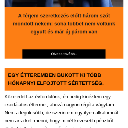
A férjem szeretkezés előtt három szót
mondott nekem: soha többet nem voltunk
együtt és már új párom van
Olvass tovább...
EGY ÉTTEREMBEN BUKOTT KI TÖBB
HÓNAPNYI ELFOJTOTT SÉRTETTSÉG.
Közeledett az évfordulónk, én pedig kinéztem egy
csodálatos éttermet, ahová nagyon régóta vágytam.
Nem a legolcsóbb, de szerintem egy ilyen alkalomnál
nem arra kell menni, hogy minél kevesebb pénzből