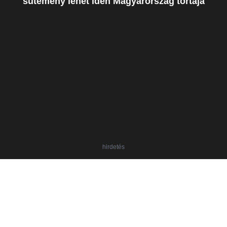
sütemény lehet idén Magyarország tortája
hirdetés