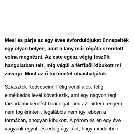
hirdetés
Mesi és párja az egy éves évfordulójukat ünnepelték
egy olyan helyen, amit a lány már régóta szeretett
volna megnézni. Az este egész végig feszült
hangulatban telt, míg végül a férfiből kibukott mi
zavarja. Most az ő történetét olvashatjátok:
Sziasztok Kedveseim! Félig ventillálós, félig
elmélkedős levél következik, ami egy nagyon régi
társadalmi kérdést boncolgat, ami azt hittem, engem
nem fog érinteni, legalábbis nem így, ebben a
formában, ahogyan kibukott. A párom és én egy éve
vagyunk együtt és eddig úgy tűnt, hogy mindenben