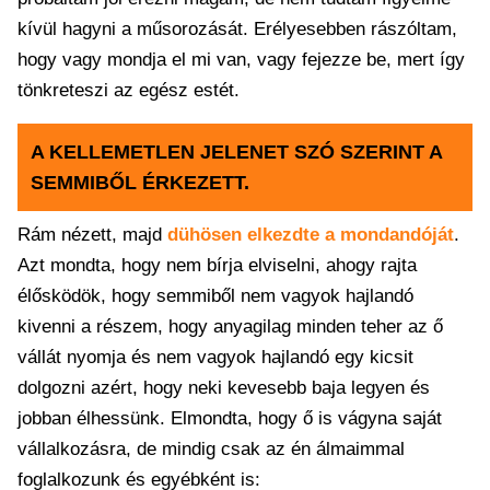
kívül hagyni a műsorozását. Erélyesebben rászóltam,
hogy vagy mondja el mi van, vagy fejezze be, mert így
tönkreteszi az egész estét.
A KELLEMETLEN JELENET SZÓ SZERINT A
SEMMIBŐL ÉRKEZETT.
Rám nézett, majd
dühösen elkezdte a mondandóját
.
Azt mondta, hogy nem bírja elviselni, ahogy rajta
élősködök, hogy semmiből nem vagyok hajlandó
kivenni a részem, hogy anyagilag minden teher az ő
vállát nyomja és nem vagyok hajlandó egy kicsit
dolgozni azért, hogy neki kevesebb baja legyen és
jobban élhessünk. Elmondta, hogy ő is vágyna saját
vállalkozásra, de mindig csak az én álmaimmal
foglalkozunk és egyébként is: