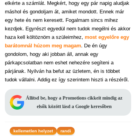
elkérte a számlát. Megkért, hogy egy pár napig aludjak
máshol és gondoljam át, amiket mondott. Ennek már
egy hete és nem keresett. Fogalmam sincs mihez
kezdjek. Egyrészt egyedül nem tudok megélni és akkor
haza kell költöznöm a szüleimhez,
most egyelőre egy
barátomnál húzom meg magam
. De én úgy
gondolom, hogy aki jobban áll, annak egy
párkapcsolatban nem eshet nehezére segíteni a
párjának. Nyilván ha befut az üzletem, én is többet
tudok vállalni. Addig ez így szerintem hiszti a részéről.
Állítsd be, hogy a Promotions cikkeit mindig az
elsők között lásd a Google keresőben
kellemetlen helyzet
randi