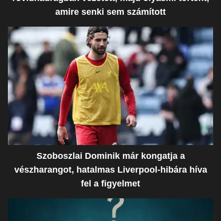
amire senki sem számított
Szoboszlai Dominik már kongatja a
vészharangot, hatalmas Liverpool-hibára híva
fel a figyelmet