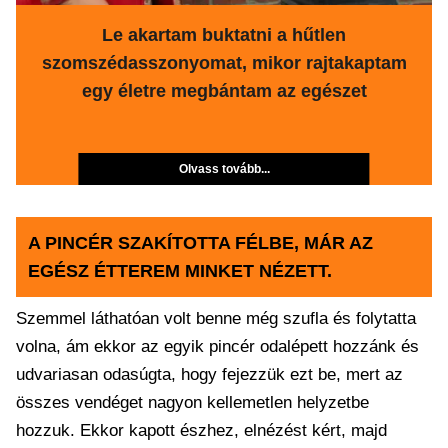
Le akartam buktatni a hűtlen
szomszédasszonyomat, mikor rajtakaptam
egy életre megbántam az egészet
Olvass tovább...
A PINCÉR SZAKÍTOTTA FÉLBE, MÁR AZ
EGÉSZ ÉTTEREM MINKET NÉZETT.
Szemmel láthatóan volt benne még szufla és folytatta
volna, ám ekkor az egyik pincér odalépett hozzánk és
udvariasan odasúgta, hogy fejezzük ezt be, mert az
összes vendéget nagyon kellemetlen helyzetbe
hozzuk. Ekkor kapott észhez, elnézést kért, majd