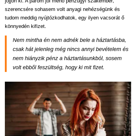
jöjjön ki. A párom jól menő pénzügyi szakember,
szerencsére sohasem volt anyagi nehézségünk és
tudom meddig nyújtózkodhatok, egy ilyen vacsorát ő
könnyedén kifizet.
Nem mintha én nem adnék bele a háztartásba,
csak hát jelenleg még nincs annyi bevételem és
nem hiányzik pénz a háztartásunkból, sosem
volt ebből feszültség, hogy ki mit fizet.