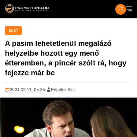
ZENE, FILM & KULT
SPORT
GASZTRO & UTAZÁS
SZÍNES
ÉLET
TECH & TU
ÉLET
A pasim lehetetlenül megalázó
helyzetbe hozott egy menő
étteremben, a pincér szólt rá, hogy
fejezze már be
2024.09.11. 05:35
|
Engelsz Kitti