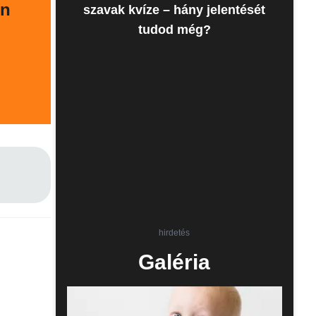
en
szavak kvíze – hány jelentését
tudod még?
hirdetés
Galéria