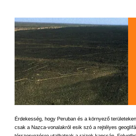
Érdekesség, hogy Peruban és a környező területeken t
csak a Nazca-vonalakról esik szó a rejtélyes geoglif
térszervezésre utalhatnak a rajzok kapcsán. Felvet