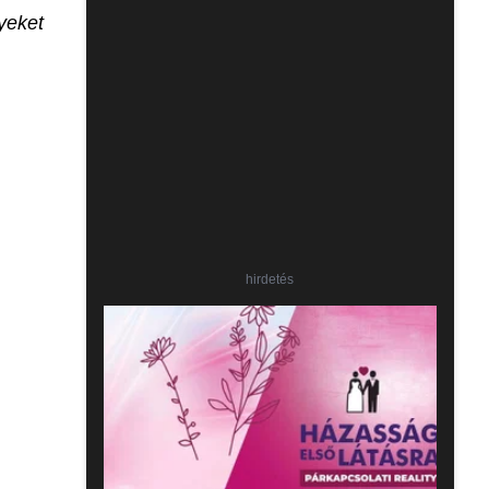
yeket
hirdetés