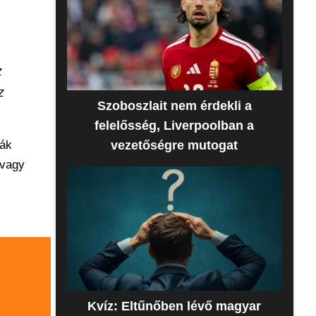
z
z
Szoboszlait nem érdekli a
felelősség, Liverpoolban a
ták
vezetőségre mutogat
 vagy
Kvíz: Eltűnőben lévő magyar