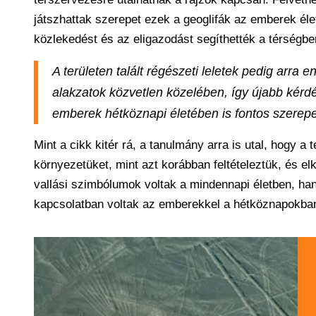
játszhattak szerepet ezek a geoglifák az emberek éle
közlekedést és az eligazodást segíthették a térségbe
A területen talált régészeti leletek pedig arr
alakzatok közvetlen közelében, így újabb kérdé
emberek hétköznapi életében is fontos szerep
Mint a cikk kitér rá, a tanulmány arra is utal, hogy 
környezetüket, mint azt korábban feltételeztük, és e
vallási szimbólumok voltak a mindennapi életben, ha
kapcsolatban voltak az emberekkel a hétköznapokban