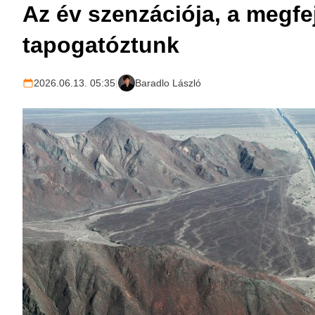
Az év szenzációja, a megfej
tapogatóztunk
2026.06.13. 05:35
|
Baradlo László