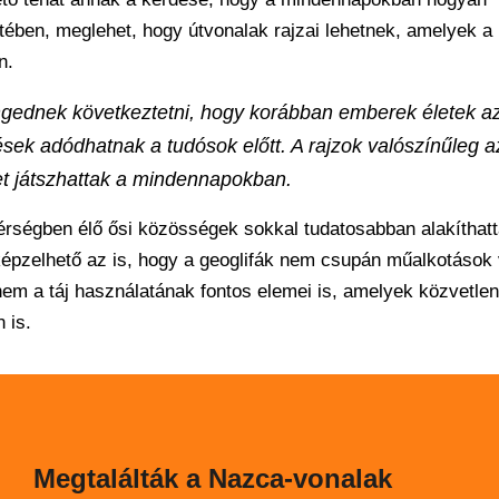
tében, meglehet, hogy útvonalak rajzai lehetnek, amelyek a
n.
a engednek következtetni, hogy korábban emberek életek a
sek adódhatnak a tudósok előtt. A rajzok valószínűleg a
et játszhattak a mindennapokban.
a térségben élő ősi közösségek sokkal tudatosabban alakíthat
lképzelhető az is, hogy a geoglifák nem csupán műalkotások
nem a táj használatának fontos elemei is, amelyek közvetlen
 is.
Megtalálták a Nazca-vonalak