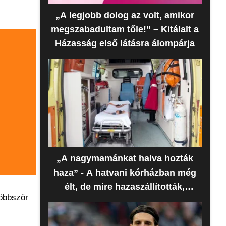
„A legjobb dolog az volt, amikor
megszabadultam tőle!” – Kitálalt a
Házasság első látásra álompárja
„A nagymamánkat halva hozták
haza” - A hatvani kórházban még
élt, de mire hazaszállították,
többször
meghalt az idős nő