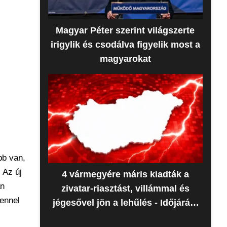
Magyar Péter szerint világszerte
irigylik és csodálva figyelik most a
magyarokat
bb van,
 Az új
4 vármegyére máris kiadták a
an
zivatar-riasztást, villámmal és
lennel
jégesővel jön a lehűlés - Időjárás-
előrejelzés