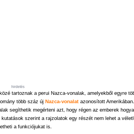
hirdetés
 közé tartoznak a perui Nazca-vonalak, amelyekből egyre tö
udomány több száz új
Nazca-vonalat
azonosított Amerikában.
alak segíthetik megérteni azt, hogy régen az emberek hogy
utatások szerint a rajzolatok egy részét nem lehet a vélet
heti a funkciójukat is.