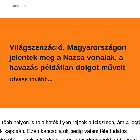
hirdetés
Világszenzáció, Magyarországon
jelentek meg a Nazca-vonalak, a
havazás példátlan dolgot művelt
Olvass tovább...
öbb helyen is találhatók ilyen rajzok a felszínen, ám a leg
ák kapcsán. Ezen kapcsolatok pedig valamiféle tudatos
hető tehát annak a kérdése, hogy a mindennapokban hogyan