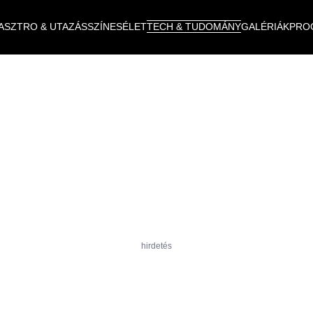
ASZTRO & UTAZÁS
SZÍNES
ÉLET
TECH & TUDOMÁNY
GALÉRIÁK
PRO
hirdetés