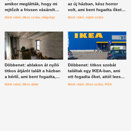
amikor meglátták, hogy mi
az új házban, kész horror
rejtőzik a frissen vásárolt
volt, ami bent fogadta őket -
otthonuk falaiban - az előző
Tiktok-videó
tiktok videó
titkos szoba
világvége
tiktok videó
rejtett szoba
tualajok már készültek a
világvégére?
Döbbenet: ablakon át nyíló
Döbbenet: titkos szobát
titkos átjárót talált a házban
találtak egy IKEA-ban, ami
a bérlő, ami bent fogadta,
ott fogadta őket, attól leesett
arra a legvadabb álmaiban
az álluk - több százezren
tiktok videó
titkos ablak
tiktok videó
titkos szoba
IKEA
sem mert gondolni - TikTok-
nézték már meg a videót
videó