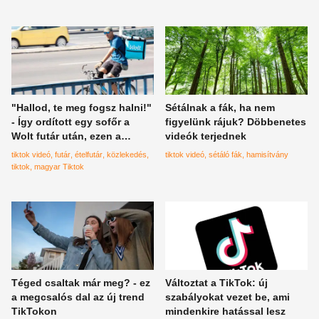
"Hallod, te meg fogsz halni!"
Sétálnak a fák, ha nem
- Így ordított egy sofőr a
figyelünk rájuk? Döbbenetes
Wolt futár után, ezen a
videók terjednek
videón szörnyülködik most a
tiktok videó
futár
ételfutár
közlekedés
tiktok videó
sétáló fák
hamisítvány
fél ország
tiktok
magyar Tiktok
Téged csaltak már meg? - ez
Változtat a TikTok: új
a megcsalós dal az új trend
szabályokat vezet be, ami
TikTokon
mindenkire hatással lesz