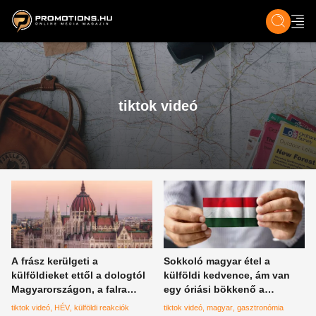
ZENE, FILM & KULT
SPORT
GASZTRO & UTAZÁS
SZÍNES
ÉLET
TECH & TU
tiktok videó
A frász kerülgeti a
Sokkoló magyar étel a
külföldieket ettől a dologtól
külföldi kedvence, ám van
Magyarországon, a falra
egy óriási bökkenő a
másznak tőle, ha meghallják
videóban
tiktok videó
HÉV
külföldi reakciók
tiktok videó
magyar
gasztronómia