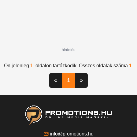
hirdetés
Ön jelenleg
1.
oldalon tartózkodik. Összes oldalak száma
1
.
«
1
»
info@promotions.hu