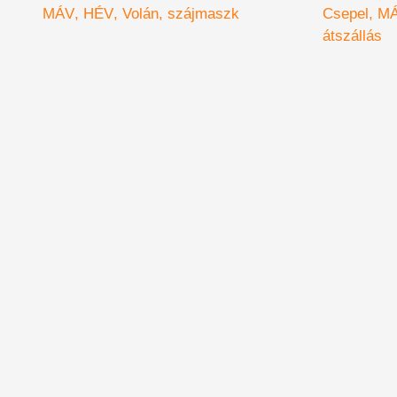
készít
MÁV
HÉV
Volán
szájmaszk
Csepel
M
átszállás