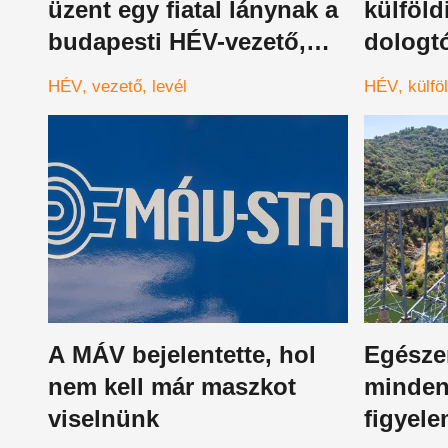
üzent egy fiatal lánynak a
külföld
budapesti HÉV-vezető,
dologt
azonnal óriási lett a
Magyaro
HÉV
vezető
levél
HÉV
külfö
felháborodás
másznak
meghal
A MÁV bejelentette, hol
Egésze
nem kell már maszkot
minde
viselnünk
figyele