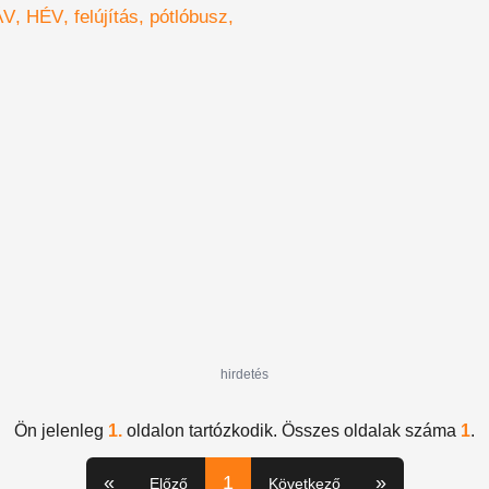
ett a MÁV-HÉV
ÁV
HÉV
felújítás
pótlóbusz
hirdetés
Ön jelenleg
1.
oldalon tartózkodik. Összes oldalak száma
1
.
«
1
»
Előző
Következő