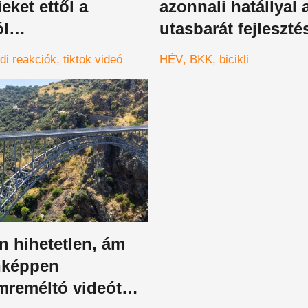
ieket ettől a
azonnali hatállyal
ól
utasbarát fejleszt
rszágon, a falra
hívják
ldi reakciók
tiktok videó
HÉV
BKK
bicikli
 tőle, ha
lják
n hihetetlen, ám
nképpen
mreméltó videót