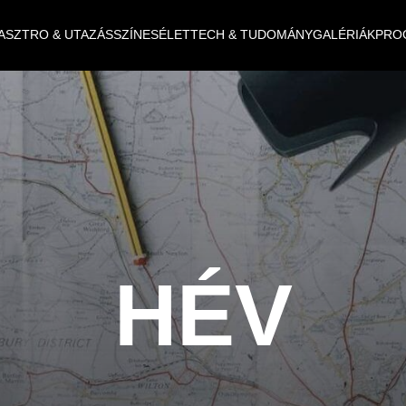
ASZTRO & UTAZÁS
SZÍNES
ÉLET
TECH & TUDOMÁNY
GALÉRIÁK
PRO
HÉV