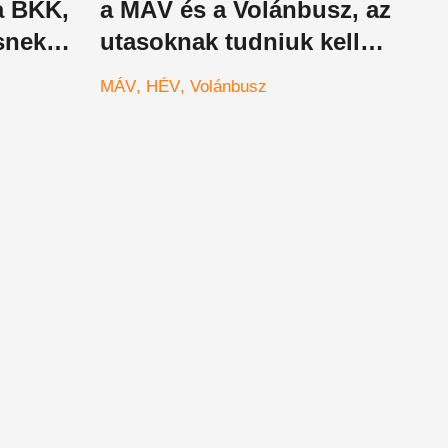
 a BKK,
a MÁV és a Volánbusz, az
ésnek
utasoknak tudniuk kell
ezekről a változásokról
MÁV
HÉV
Volánbusz