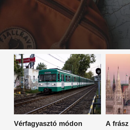
Vérfagyasztó módon
A frász