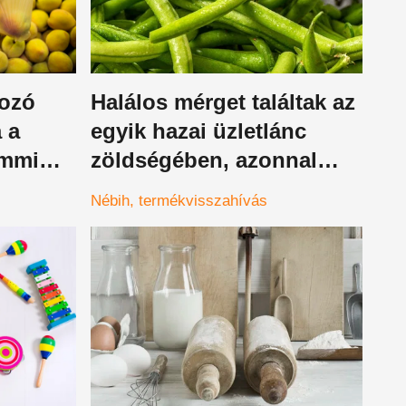
kozó
Halálos mérget találtak az
 a
egyik hazai üzletlánc
emmi
zöldségében, azonnal
zuk el,
vidd vissza, ha vettél
Nébih
termékvisszahívás
belőle