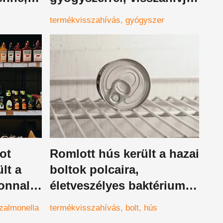
a patikákból
termékvisszahívás
gyógyszer
ot
Romlott hús került a hazai
lt a
boltok polcaira,
zonnal
életveszélyes baktériumok
t vettél
terjedhetnek el benne,
zalmonella
termékvisszahívás
bolt
hús
azonnal kiadták a