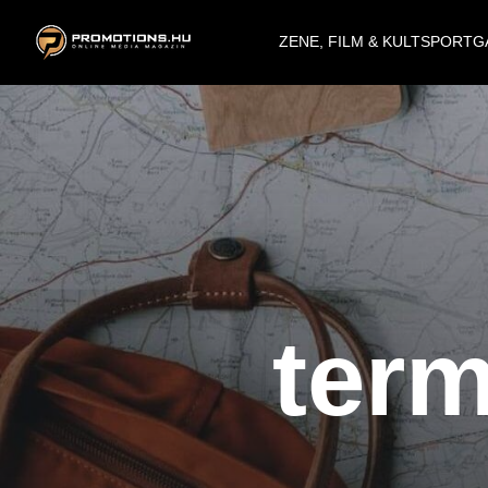
ZENE, FILM & KULT
SPORT
G
ter