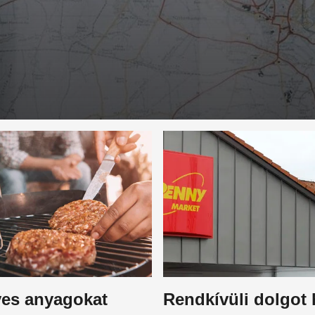
yes anyagokat
Rendkívüli dolgot 