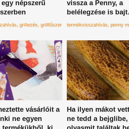
k egy népszerű
vissza a Penny, a
szerben
belélegzése is bajt
okozhat
zahívás
grillezés
grillfűszer
termékvisszahívás
penny m
eztette vásárlóit a
Ha ilyen mákot vett
enki ne egyen
ne tedd a bejglibe,
 termékükből, ki
olyasmit találtak b