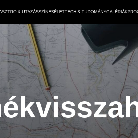
ASZTRO & UTAZÁS
SZÍNES
ÉLET
TECH & TUDOMÁNY
GALÉRIÁK
PRO
mékvisszah