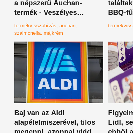
a népszerű Auchan-
találta
termék - Veszélyes
BBQ-fű
baktériumot találtak
termékvisszahívás
auchan
termékviss
benne!
szalmonella
májkrém
Baj van az Aldi
Figyelm
alapélelmiszerével, tilos
Lidl, s
megenni, azonnal vidd
ebből a