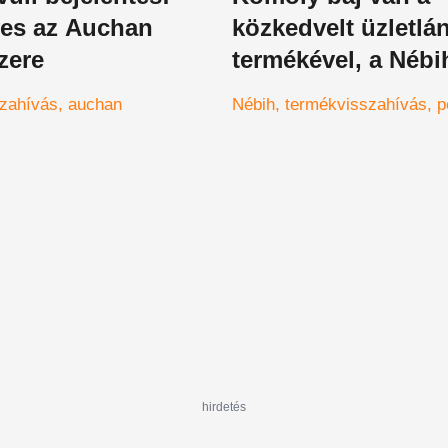
yes az Auchan
közkedvelt üzletlá
zere
termékével, a Nébi
figyelmezteti a vás
zahívás
auchan
Nébih
termékvisszahívás
p
hirdetés