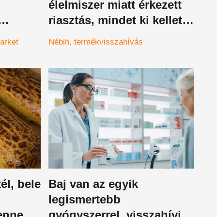
élelmiszer miatt érkezett
riasztás, mindet ki kellett
vonni a forgalomból
arket
Nébih
termékvisszahívás
él, bele
Baj van az egyik
legismertebb
enne,
gyógyszerrel, visszahívják