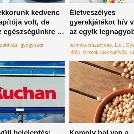
kkorunk kedvenc
Életveszélyes
apítója volt, de
gyerekjátékot hív 
z egészségünkre is
az egyik legnagyo
es lehet, szabadulj
magyarországi üzle
zahívás
gyógyszer
termékvisszahívás
Lidl
Gye
le mihamarabb
karácsonyi ajándé
játék
termék visszahívás
v
szánt termékkel va
probléma
üli bejelentés:
Komoly baj van a