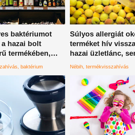
yes baktériumot
Súlyos allergiát o
k a hazai bolt
terméket hív vissza
rű termékében,
hazai üzletlánc, s
hoz hasonló
esetben ne fogyass
zahívás
baktérium
Nébih
termékvisszahívás
éget okozhat
ha vettünk belőle