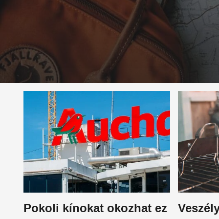
Pokoli kínokat okozhat ez
Veszél