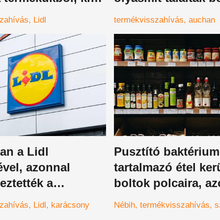
 vonni a
hogy azonnal
zahívás
Lidl
termékvisszahívás
auchan
omból
visszahívták
an a Lidl
Pusztító baktérium
vel, azonnal
tartalmazó étel kerü
eztették a
boltok polcaira, a
kat
vidd vissza, ha ilye
zahívás
Lidl
karácsony
Nébih
termékvisszahívás
s