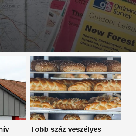
hív
Több száz veszélyes