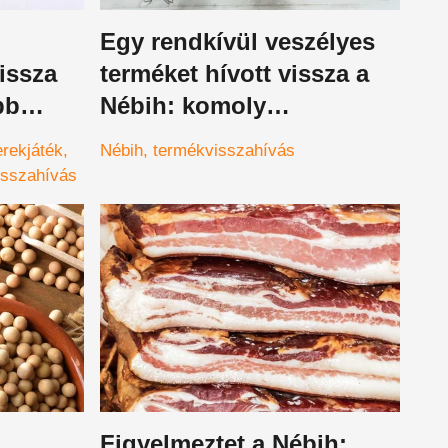
Egy rendkívül veszélyes
vissza
terméket hívott vissza a
bb
Nébih: komoly
tlánc,
egészségügyi kockázata
rekjáték
Nébih
termékvisszahívás
knak
lehet, ha valaki nem viszi
isszahívás
n
vissza azonnal a boltba
Figyelmeztet a Nébih: