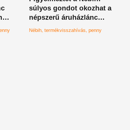
nc
súlyos gondot okozhat a
h
népszerű áruházlánc
árlókat
terméke, ez mindenkit
enny
Nébih
termékvisszahívás
penny
érint