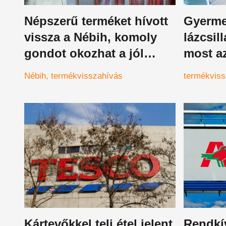
Népszerű terméket hívott
Gyerme
vissza a Nébih, komoly
lázcsill
gondot okozhat a jól
most a
ismert áruházlánc
veszély
Nébih
termékvisszahívás
termékviss
terméke, ez mindenkit
meg tő
érint
Kártevőkkel teli étel jelent
Rendkív