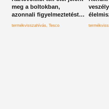
meg a boltokban,
veszél
azonnali figyelmeztetést
élelmis
adott ki a Tesco
termékvisszahívás
Tesco
termékviss