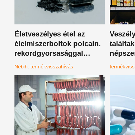
Életveszélyes étel az
Veszél
élelmiszerboltok polcain,
találta
rekordgyorsasággal
népsze
cselekedett a Nébih
vérhas
Nébih
termékvisszahívás
termékviss
betegs