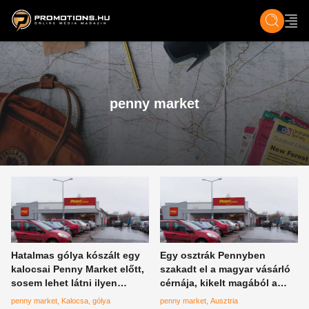
ZENE, FILM & KULT
SPORT
GASZTRO & UTAZÁS
SZÍNES
ÉLET
TECH & TU
penny market
Hatalmas gólya kószált egy
Egy osztrák Pennyben
kalocsai Penny Market előtt,
szakadt el a magyar vásárló
sosem lehet látni ilyen
cérnája, kikelt magából a
közelről az állatot
hazai termékek miatt, konkrét
penny market
Kalocsa
gólya
penny market
Ausztria