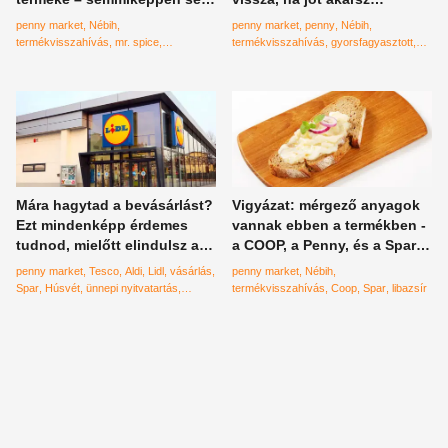
egyél belőle, ha megvetted
magadnak!
penny market
Nébih
penny market
penny
Nébih
termékvisszahívás
mr. spice
termékvisszahívás
gyorsfagyasztott
fúszerkeverék
zöldbab
csattanó maszlag
Mára hagytad a bevásárlást?
Vigyázat: mérgező anyagok
Ezt mindenképp érdemes
vannak ebben a termékben -
tudnod, mielőtt elindulsz a
a COOP, a Penny, és a Spar
boltba!
áruházláncban is kapható
penny market
Tesco
Aldi
Lidl
vásárlás
penny market
Nébih
Spar
Húsvét
ünnepi nyitvatartás
termékvisszahívás
Coop
Spar
libazsír
Szombat
auchan
CBA