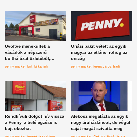
példákat mondott
Üvöltve menekültek a
Óriási bakit vétett az egyik
vásárlók a népszerű
magyar üzletlánc, röhög az
bolthálózat üzletéből,
ország
elszabadult a pokol a
penny market
bolt
birka
juh
penny market
ferencváros
fradi
kasszánál
Rendkívüli dolgot hív vissza
Alekosz megalázta az egyik
a Penny, a belélegzése is
nagy áruházláncot, de végül
bajt okozhat
saját magát szívatta meg
penny market
termékvisszahívás
penny market
Alekosz
tiktok
Ázsia