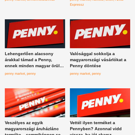
Expressz
Lehengerlően alacsony
Valósággal sokkolja a
árakkal támad a Penny,
magyarországi vásárlókat a
ennek minden magyar örülni
Penny döntése
fog
penny market
penny
penny market
penny
Veszélyes az egyik
Vettél ilyen terméket a
magyarországi áruházlánc
Pennyben? Azonnal vidd
terméke – semmiképpen se
vissza, ha jót akarsz