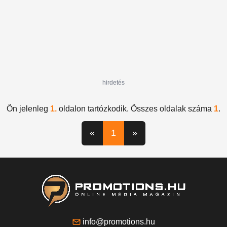
hirdetés
Ön jelenleg
1.
oldalon tartózkodik. Összes oldalak száma
1
.
«
1
»
info@promotions.hu