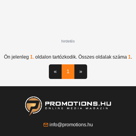
hirdetés
Ön jelenleg
1.
oldalon tartózkodik. Összes oldalak száma
1
.
«
1
»
info@promotions.hu