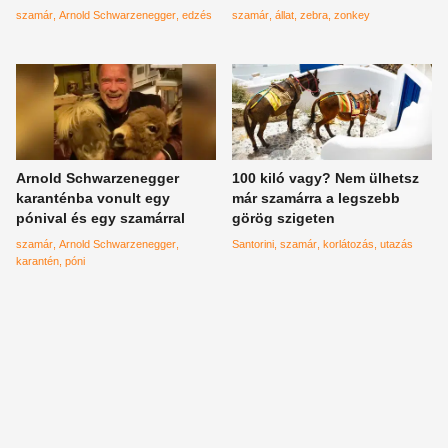
szamár
Arnold Schwarzenegger
edzés
szamár
állat
zebra
zonkey
Arnold Schwarzenegger
100 kiló vagy? Nem ülhetsz
karanténba vonult egy
már szamárra a legszebb
pónival és egy szamárral
görög szigeten
szamár
Arnold Schwarzenegger
Santorini
szamár
korlátozás
utazás
karantén
póni