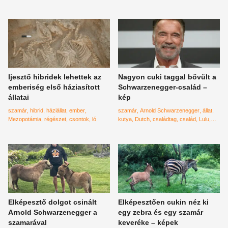
Ijesztő hibridek lehettek az
Nagyon cuki taggal bővült a
emberiség első háziasított
Schwarzenegger-család –
állatai
kép
szamár
hibrid
háziállat
ember
szamár
Arnold Schwarzenegger
állat
Mezopotámia
régészet
csontok
ló
kutya
Dutch
családtag
család
Lulu
Predator
ragadozó
Elképesztő dolgot csinált
Elképesztően cukin néz ki
Arnold Schwarzenegger a
egy zebra és egy szamár
szamarával
keveréke – képek