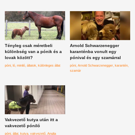
lovaknál
Tényleg csak méretbeli
Arnold Schwarzenegger
különbség van a pónik és a
karanténba vonult egy
lovak között?
pónival és egy szamárral
póni
ló
miniló
állatok
különleges állat
póni
Arnold Schwarzenegger
karantén
szamár
Vakvezető kutya után itt a
vakvezető póniló
póni
állat
kutya
vakvezető
Anglia