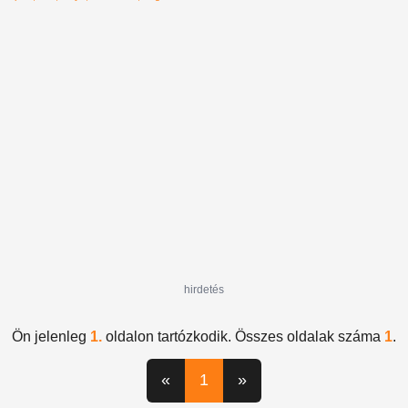
hirdetés
Ön jelenleg
1.
oldalon tartózkodik. Összes oldalak száma
1
.
«
1
»