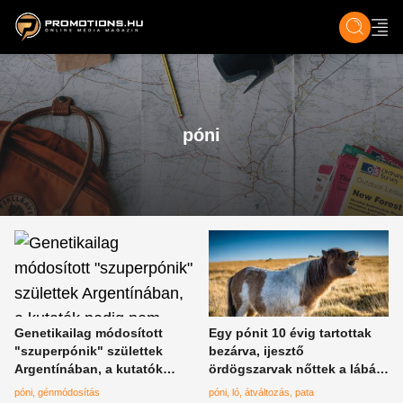
ZENE, FILM & KULT
SPORT
GASZTRO & UTAZÁS
SZÍNES
ÉLET
TECH & TU
póni
Genetikailag módosított
Egy pónit 10 évig tartottak
"szuperpónik" születtek
bezárva, ijesztő
Argentínában, a kutatók
ördögszarvak nőttek a lábán
pedig nem állnának meg a
- videó
póni
génmódosítás
póni
ló
átváltozás
pata