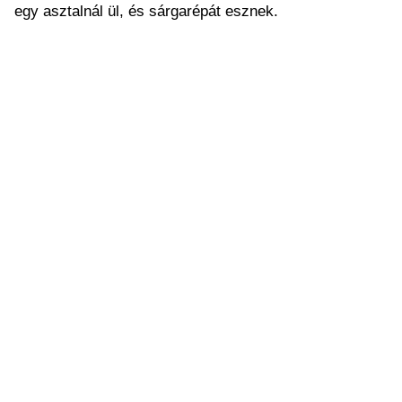
egy asztalnál ül, és sárgarépát esznek.