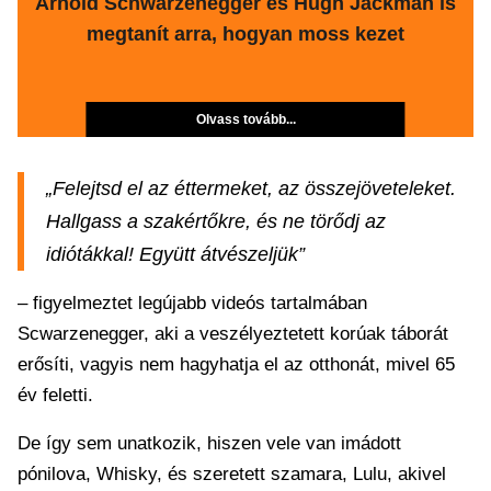
Arnold Schwarzenegger és Hugh Jackman is
megtanít arra, hogyan moss kezet
Olvass tovább...
„Felejtsd el az éttermeket, az összejöveteleket.
Hallgass a szakértőkre, és ne törődj az
idiótákkal! Együtt átvészeljük”
– figyelmeztet legújabb videós tartalmában
Scwarzenegger, aki a veszélyeztetett korúak táborát
erősíti, vagyis nem hagyhatja el az otthonát, mivel 65
év feletti.
De így sem unatkozik, hiszen vele van imádott
pónilova, Whisky, és szeretett szamara, Lulu, akivel