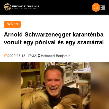
ZENE, FILM & KULT
SPORT
GASZTRO & UTAZÁS
SZÍNES
ÉLET
TECH & TU
SZÍNES
Arnold Schwarzenegger karanténba
vonult egy pónival és egy szamárral
2020.03.18. 17:32
|
Helmeczi Benjamin