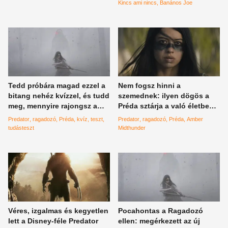
világhírű franchise
megleckéztette
Kincs ami nincs
Banános Joe
Tedd próbára magad ezzel a
Nem fogsz hinni a
bitang nehéz kvízzel, és tudd
szemednek: ilyen dögös a
meg, mennyire rajongsz a
Préda sztárja a való életben,
Préda című filmért!
amikor éppenséggel nincs
Predator
ragadozó
Préda
kvíz
teszt
Predator
ragadozó
Préda
Amber
rajta Predator vér
tudásteszt
Midthunder
Véres, izgalmas és kegyetlen
Pocahontas a Ragadozó
lett a Disney-féle Predator
ellen: megérkezett az új