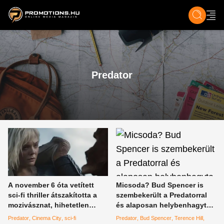
ZENE, FILM & KULT
SPORT
GASZTRO & UTAZÁS
SZÍNES
ÉLET
TECH & TU
Predator
A november 6 óta vetített
Micsoda? Bud Spencer is
sci-fi thriller átszakította a
szembekerült a Predatorral
mozivásznat, hihetetlen
és alaposan helybenhagyta,
folytatással rukkolt elő a
aztán Banános Joe-ként is
Predator
Cinema City
sci-fi
Predator
Bud Spencer
Terence Hill