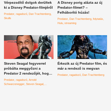
Vérpezsdítő dolgok derültek
A Disney porig alázta az új
ki a Disney Predator-filmjéről
Predator-filmet? –
Felháborító húzás!
Predator
ragadozó
Dan Trachtenberg
Skulls
Predator
Dan Trachtenberg
folytatás
Hulu
streaming
Steven Seagal fegyverrel
Érkezik az új Predator film, és
próbálta meggyőzni a
már a rendező is megvan
Predator 2 rendezőjét, hogy
Predator
ragadozó
Dan Trachtenberg
adja neki a főszerepet
Predator
ragadozó
Arnold
Schwarzenegger
Steven Seagal
rendező
Stephen Hopkins
folytatás
fegyver