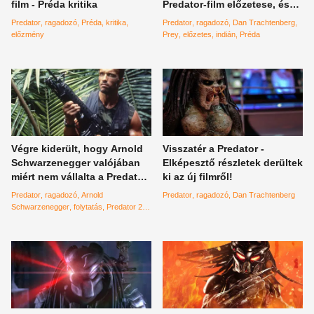
film - Préda kritika
Predator-film előzetese, és
rendesen odacsap
Predator
ragadozó
Préda
kritika
Predator
ragadozó
Dan Trachtenberg
előzmény
Prey
előzetes
indián
Préda
Végre kiderült, hogy Arnold
Visszatér a Predator -
Schwarzenegger valójában
Elképesztő részletek derültek
miért nem vállalta a Predator
ki az új filmről!
folytatását
Predator
ragadozó
Arnold
Predator
ragadozó
Dan Trachtenberg
Schwarzenegger
folytatás
Predator 2
studio
pénz