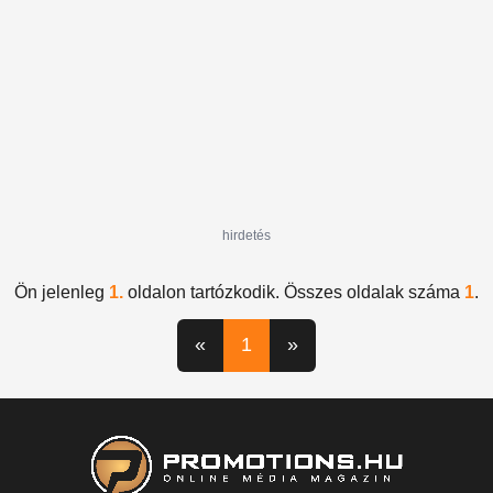
hirdetés
Ön jelenleg
1.
oldalon tartózkodik. Összes oldalak száma
1
.
«
1
»