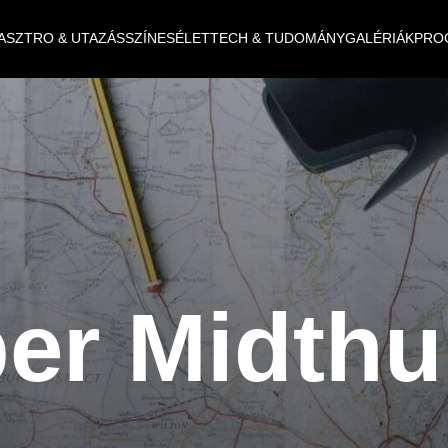
ASZTRO & UTAZÁS
SZÍNES
ÉLET
TECH & TUDOMÁNY
GALÉRIÁK
PRO
er Midthu