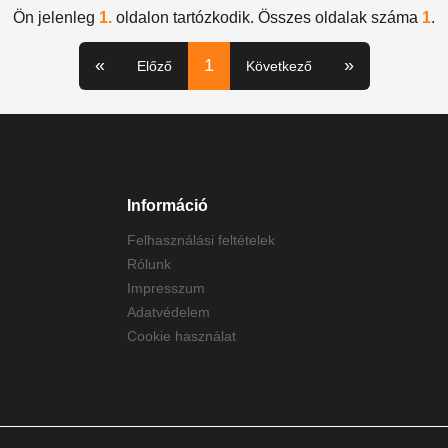
Ön jelenleg
1.
oldalon tartózkodik. Összes oldalak száma
1
.
«
1
»
Előző
Következő
Információ
Felhasználási feltételek
Rólunk
Impresszum
Adatvédelem
Cookie használat