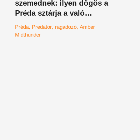
szemednek: ilyen dögös a
Préda sztárja a való
életben, amikor
Préda
Predator
ragadozó
Amber
éppenséggel nincs rajta
Midthunder
Predator vér