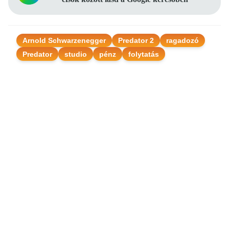
Arnold Schwarzenegger
Predator 2
ragadozó
Predator
studio
pénz
folytatás