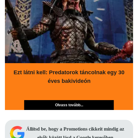
Ezt látni kell: Predatorok táncolnak egy 30
éves bakivideón
Olvass tovább...
Állítsd be, hogy a Promotions cikkeit mindig az
elsők között lásd a Google keresőben