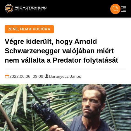
ZENE, FILM & KULT
SPORT
GASZTRO & UTAZÁS
SZÍNES
ÉLET
TECH & TU
ZENE, FILM & KULTÚRA
Végre kiderült, hogy Arnold
Schwarzenegger valójában miért
nem vállalta a Predator folytatását
2022.06.06. 09:09
|
Baranyecz János