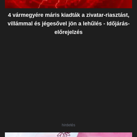
4 vármegyére máris kiadták a zivatar-riasztást,
villámmal és jégesővel jön a lehűlés - Időjárás-
előrejelzés
hirdetés