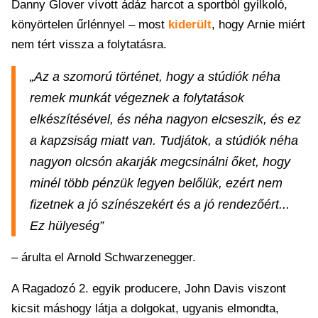
Danny Glover vívott ádáz harcot a sportból gyilkoló,
könyörtelen űrlénnyel – most
kiderült
, hogy Arnie miért
nem tért vissza a folytatásra.
„Az a szomorú történet, hogy a stúdiók néha
remek munkát végeznek a folytatások
elkészítésével, és néha nagyon elcseszik, és ez
a kapzsiság miatt van. Tudjátok, a stúdiók néha
nagyon olcsón akarják megcsinálni őket, hogy
minél több pénzük legyen belőlük, ezért nem
fizetnek a jó színészekért és a jó rendezőért...
Ez hülyeség”
– árulta el Arnold Schwarzenegger.
A Ragadozó 2. egyik producere, John Davis viszont
kicsit máshogy látja a dolgokat, ugyanis elmondta,