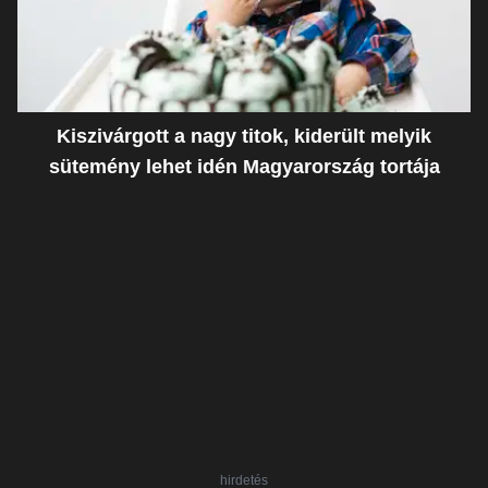
Kiszivárgott a nagy titok, kiderült melyik
sütemény lehet idén Magyarország tortája
hirdetés