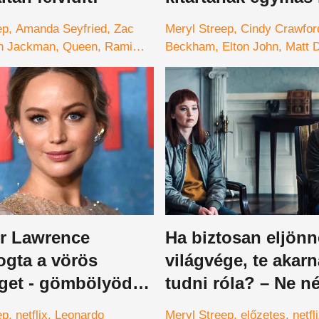
ep
Amanda Seyfried
Zac
Meryl Streep
Cindy Crawfor
h Jackman
Queen
Rami
Beckham
Elton John
Matt 
er Lawrence
Ha biztosan eljönn
ogta a vörös
világvége, te akarn
get - gömbölyödő
tudni róla? – Ne né
a mindenkit
előzetes
ep
netflix
Leonardo
Meryl Streep
előzetes
netfl