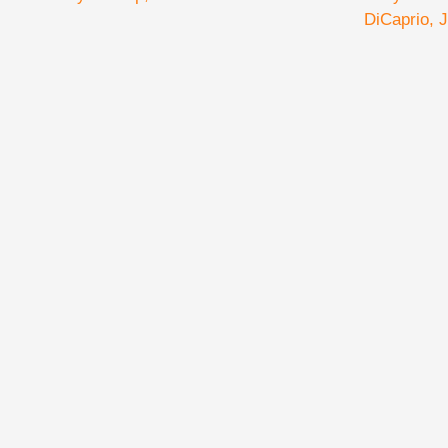
elkáprá
DiCaprio
J
szőnyeg