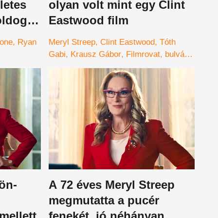
letes
olyan volt mint egy Clint
oldog
Eastwood film
ng
lone
Ryan
Meryl Streep
Clint Eastwood
Tóth
Gabi
Krausz Gábor
Filmrovat
bulvár
pszihológia
napi bulvár
zön-
A 72 éves Meryl Streep
megmutatta a pucér
mellett
fenekét, jó néhányan