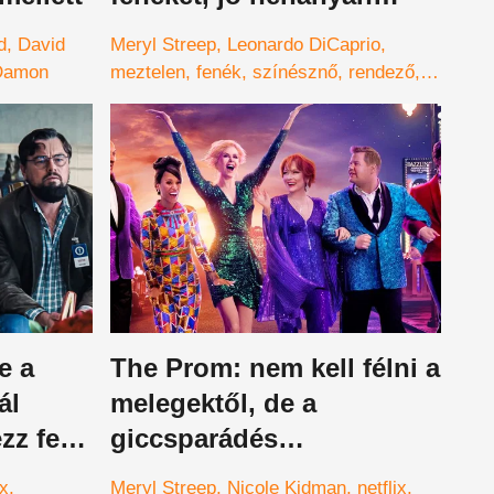
pedig elszörnyülködtek
d
David
Meryl Streep
Leonardo DiCaprio
Damon
meztelen
fenék
színésznő
rendező
felháborodás
e a
The Prom: nem kell félni a
ál
melegektől, de a
zz fel!-
giccsparádés
musicalektől annál inkább
ix
Meryl Streep
Nicole Kidman
netflix