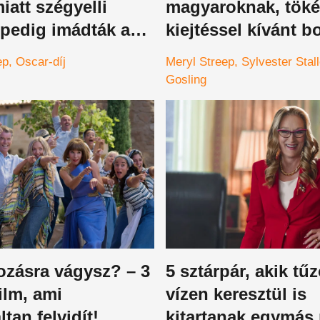
miatt szégyelli
magyaroknak, töké
 pedig imádták a
kiejtéssel kívánt b
sok
új évet Ryan Gosli
ep
Oscar-díj
Meryl Streep
Sylvester Stal
Gosling
ozásra vágysz? – 3
5 sztárpár, akik tű
ilm, ami
vízen keresztül is
ltan felvidít!
kitartanak egymás 