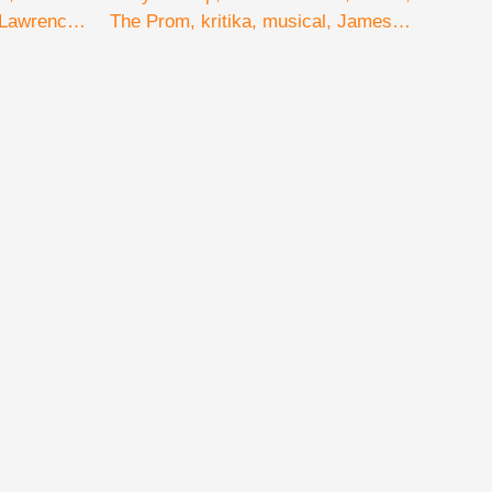
– kritika
 Lawrence
The Prom
kritika
musical
James
Corden