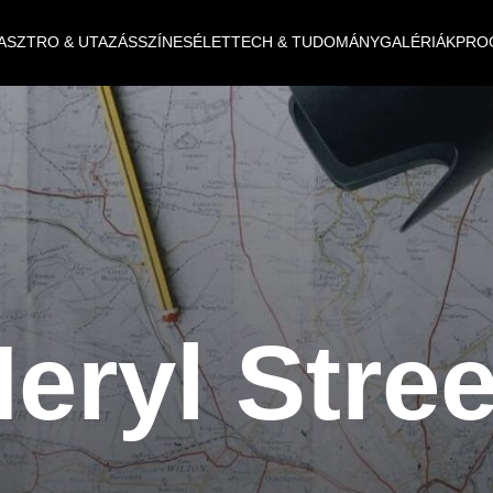
ASZTRO & UTAZÁS
SZÍNES
ÉLET
TECH & TUDOMÁNY
GALÉRIÁK
PRO
eryl Stre