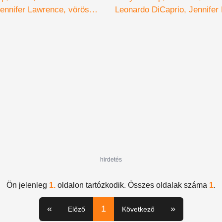
ztatott
ennifer Lawrence
vörös
Leonardo DiCaprio
Jennifer
világvége
hirdetés
Ön jelenleg
1.
oldalon tartózkodik. Összes oldalak száma
1
.
«
1
»
Előző
Következő