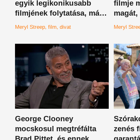
egyik legikonikusabb
filmje 
filmjének folytatása, már
magát,
alig várjuk mi sül ki ebből
kritiku
Meryl Streep
film
divat
Meryl Stre
George Clooney
Szórak
mocskosul megtréfálta
zenés f
Brad Pittet, és ennek
garantá