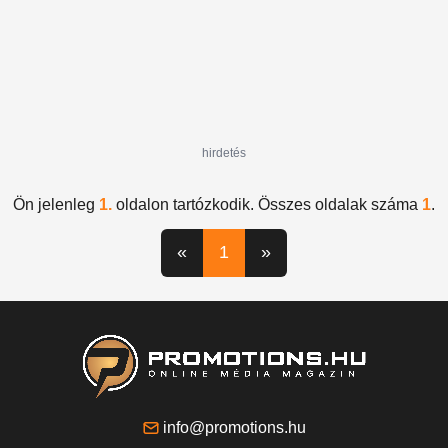
hirdetés
Ön jelenleg
1.
oldalon tartózkodik. Összes oldalak száma
1
.
«
1
»
info@promotions.hu