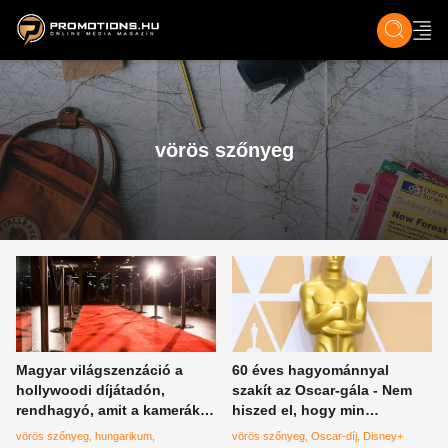
ZENE, FILM & KULT
SPORT
GASZTRO & UTAZÁS
SZÍNES
ÉLET
TECH & TU
vörös szőnyeg
Magyar világszenzáció a
60 éves hagyománnyal
hollywoodi díjátadón,
szakít az Oscar-gála - Nem
rendhagyó, amit a kamerák
hiszed el, hogy min
rögzítettek
változtatnak idén
vörös szőnyeg
hungarikum
vörös szőnyeg
Oscar-díj
Disney+