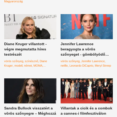
Magyarország
Diane Kruger villantott -
Jennifer Lawrence
végre megmutatta híres
beragyogta a vörös
testrészét
szőnyeget - gömbölyödő
pocakja mindenkit
vörös szőnyeg
színésznő
Diane
vörös szőnyeg
Jennifer Lawrence
elkápráztatott
Kruger
modell
német
MOMA
netflix
Leonardo DiCaprio
Meryl Streep
GLAMOUR
Sandra Bullock visszatért a
Villantak a cicik és a combok
vörös szőnyegre – Méghozzá
a cannes-i filmfesztiválon