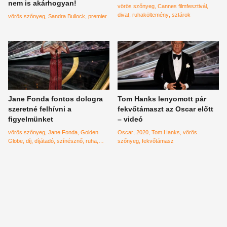
nem is akárhogyan!
vörös szőnyeg
Cannes filmfesztivál
divat
ruhaköltemény
sztárok
vörös szőnyeg
Sandra Bullock
premier
Jane Fonda fontos dologra
Tom Hanks lenyomott pár
szeretné felhívni a
fekvőtámaszt az Oscar előtt
figyelmünket
– videó
vörös szőnyeg
Jane Fonda
Golden
Oscar
2020
Tom Hanks
vörös
Globe
díj
díjátadó
színésznő
ruha
szőnyeg
fekvőtámasz
ruhaviselet