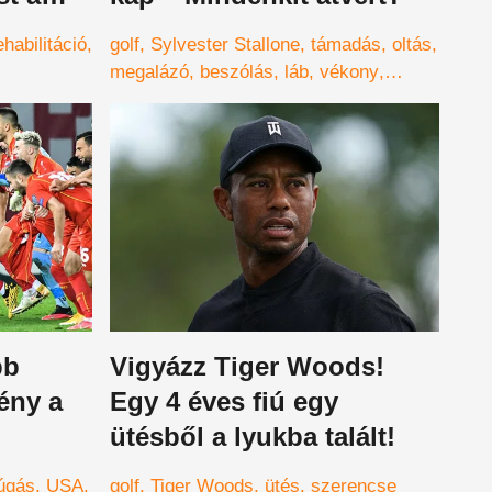
ehabilitáció
golf
Sylvester Stallone
támadás
oltás
megalázó
beszólás
láb
vékony
csirkeláb
izmos
kondi
bb
Vigyázz Tiger Woods!
ény a
Egy 4 éves fiú egy
ütésből a lyukba talált!
úgás
USA
golf
Tiger Woods
ütés
szerencse