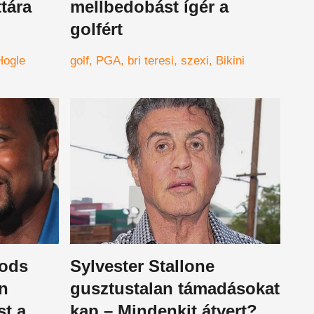
tára
mellbedobást ígér a
golfért
Hogle
golf
PGA
bri teresi
szexi
Bikini
oods
Sylvester Stallone
en
gusztustalan támadásokat
st a
kap – Mindenkit átvert?