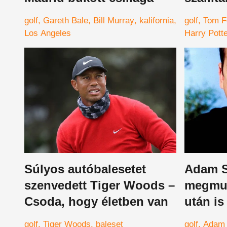
golf
Gareth Bale
Bill Murray
kalifornia
golf
Tom F
Los Angeles
Harry Pott
Súlyos autóbalesetet
Adam S
szenvedett Tiger Woods –
megmut
Csoda, hogy életben van
után is
golfozn
golf
Tiger Woods
baleset
golf
Adam 