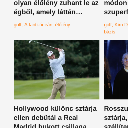
olyan élőlény zuhant le az
módon 
égből, amely láttán
szuperf
megfagyott a levegő
leleple
golf
Atlanti-óceán
élőlény
golf
Kim D
bázis
Hollywood különc sztárja
Rosszul
ellen debütál a Real
sztárja
Madrid bukott csillaga
szállíta