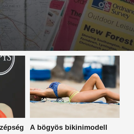
szépség
A bögyös bikinimodell