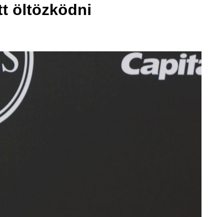
tt öltözködni