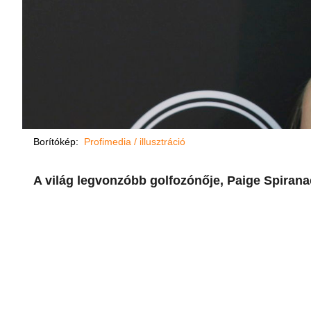
Borítókép:
Profimedia / illusztráció
A világ legvonzóbb golfozónője, Paige Spiran