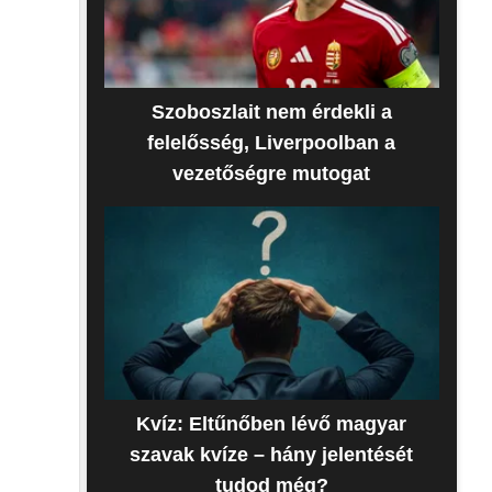
Szoboszlait nem érdekli a
felelősség, Liverpoolban a
vezetőségre mutogat
Kvíz: Eltűnőben lévő magyar
szavak kvíze – hány jelentését
tudod még?