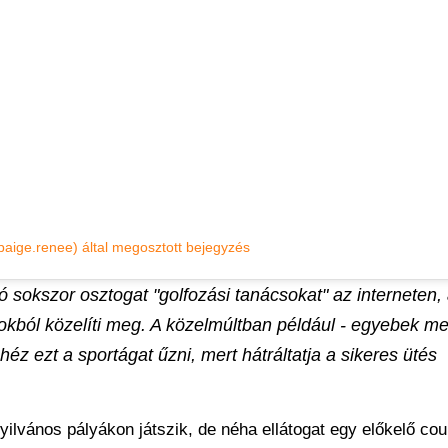
aige.renee) által megosztott bejegyzés
ó sokszor osztogat "golfozási tanácsokat" az interneten,
ól közelíti meg. A közelmúltban például - egyebek mell
ehéz ezt a sportágat űzni, mert hátráltatja a sikeres ütés
lvános pályákon játszik, de néha ellátogat egy előkelő cou