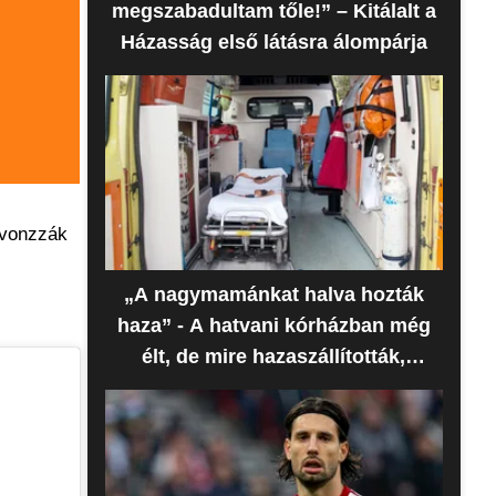
megszabadultam tőle!” – Kitálalt a
Házasság első látásra álompárja
 vonzzák
„A nagymamánkat halva hozták
haza” - A hatvani kórházban még
élt, de mire hazaszállították,
meghalt az idős nő