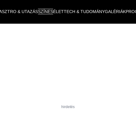
ASZTRO & UTAZÁS
SZÍNES
ÉLET
TECH & TUDOMÁNY
GALÉRIÁK
PRO
hirdetés