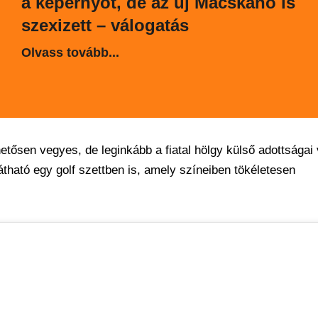
a képernyőt, de az új Macskanő is
szexizett – válogatás
Olvass tovább...
etősen vegyes, de leginkább a fiatal hölgy külső adottságai
 látható egy golf szettben is, amely színeiben tökéletesen