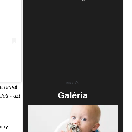
hirdetés
 a témát
Galéria
ett - azt
ntry