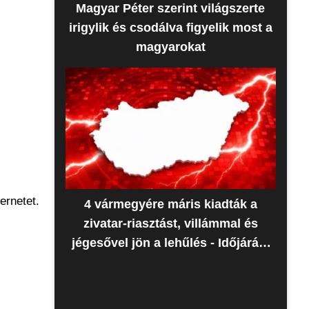
Magyar Péter szerint világszerte
irigylik és csodálva figyelik most a
magyarokat
ernetet.
4 vármegyére máris kiadták a
zivatar-riasztást, villámmal és
jégesővel jön a lehűlés - Időjárás-
előrejelzés