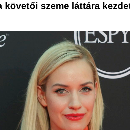
 követői szeme láttára kezde