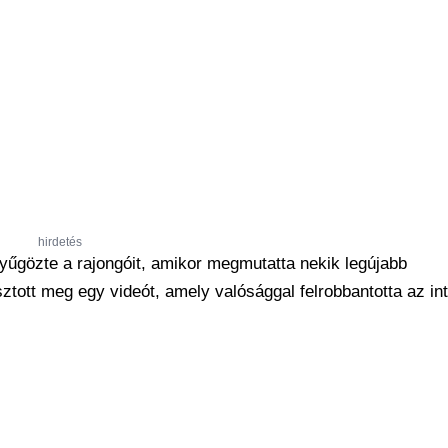
hirdetés
yűgözte a rajongóit, amikor megmutatta nekik legújabb
tott meg egy videót, amely valósággal felrobbantotta az int