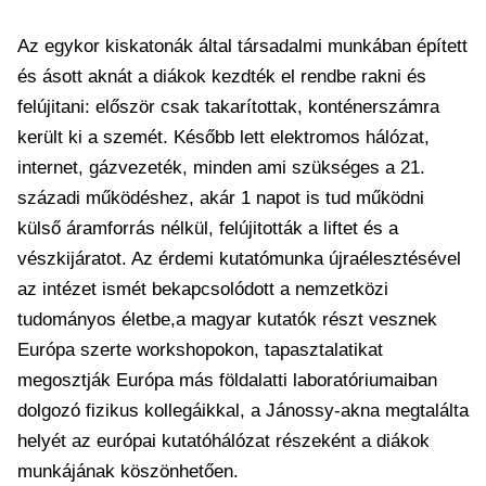
Az egykor kiskatonák által társadalmi munkában épített
és ásott aknát a diákok kezdték el rendbe rakni és
felújitani: először csak takarítottak, konténerszámra
került ki a szemét. Később lett elektromos hálózat,
internet, gázvezeték, minden ami szükséges a 21.
századi működéshez, akár 1 napot is tud működni
külső áramforrás nélkül, felújitották a liftet és a
vészkijáratot. Az érdemi kutatómunka újraélesztésével
az intézet ismét bekapcsolódott a nemzetközi
tudományos életbe,a magyar kutatók részt vesznek
Európa szerte workshopokon, tapasztalatikat
megosztják Európa más földalatti laboratóriumaiban
dolgozó fizikus kollegáikkal, a Jánossy-akna megtalálta
helyét az európai kutatóhálózat részeként a diákok
munkájának köszönhetően.