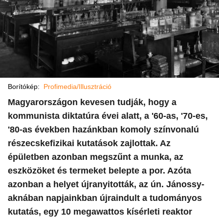
Borítókép:
Profimedia/Illusztráció
Magyarországon kevesen tudják, hogy a
kommunista diktatúra évei alatt, a '60-as, '70-es,
'80-as években hazánkban komoly színvonalú
részecskefizikai kutatások zajlottak. Az
épületben azonban megszűnt a munka, az
eszközöket és termeket belepte a por. Azóta
azonban a helyet újranyitották, az ún. Jánossy-
aknában napjainkban újraindult a tudományos
kutatás, egy 10 megawattos kísérleti reaktor