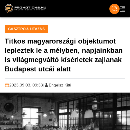
ZENE, FILM & KULT
SPORT
GASZTRO & UTAZÁS
SZÍNES
ÉLET
TECH & TU
GASZTRO & UTAZÁS
Titkos magyarországi objektumot
lepleztek le a mélyben, napjainkban
is világmegváltó kísérletek zajlanak
Budapest utcái alatt
2023.09.03. 09:33
|
Engelsz Kitti