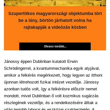
Szupertitkos magyarországi objektumba tört
be a lány, börtön járhatott volna ha
rajtakapják a videózás közben
Olvass tovább...
Jánossy éppen Dublinban kutatott Erwin
Schrödingerrel, a kvantummechanika egyik atyjával,
amikor a felkérés megérkezett, hogy legyen az itthoni
újonnan létrehozott fizikai intézet vezetője. Jánossy
azonban tudós volt, így a felkérésre először nemet
mondott, mivel Dublinban ő volt kozmikus sugárzás
részlegének vezetője, és a rendelkezésére álltak a
világ legjobb laborai és eszközei szakterületén. A