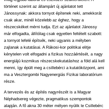
történet szerint az állampárt új ajánlatot tett
Jánossynak: akkora tornyot építenek neki, amekkorát
csak akar, minél közelebb az éghez, hogy a
részecskéket mérni tudja. Ezt az ajánlatot Jánossy
már elfogadta, állítólag csak egyetlen feltételt szabott:
a tornyot lefelé építsék, neki ugyanis a mélyben
zajlanak a kutatásai. A Rákosi-kor politikai elitje
kénytelen volt elfogadni a fizikus hozzáértését, a nagy
energiájú kozmikus részecskekutatáshoz a föld alá kell
menni, így épült meg a csillebérci a kutatóközpont, ami
ma a Vesztergombi Nagyenergiás Fizikai laboratórium
része.
A tervezés és az építés nagyrészét is a Magyar
Néphadsereg végezte, pragmatikus szempontok
alapján. A fő akna 30 méter mélyen nyúlik le Csillebérc