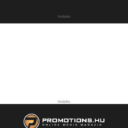
hirdetés
hirdetés