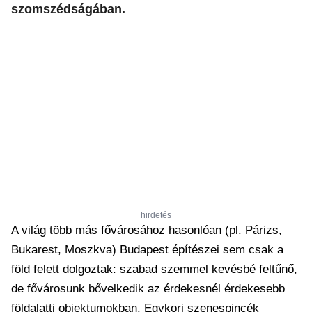
szomszédságában.
hirdetés
A világ több más fővárosához hasonlóan (pl. Párizs,
Bukarest, Moszkva) Budapest építészei sem csak a
föld felett dolgoztak: szabad szemmel kevésbé feltűnő,
de fővárosunk bővelkedik az érdekesnél érdekesebb
földalatti objektumokban. Egykori szenespincék