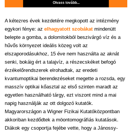
Olvass tovább...
A kétezres évek kezdetére megkopott az intézmény
egykori fénye: az
elhagyatott szobákat
mindenütt
belepte a gomba, a dolomitokból beszivárgó víz és a
hűvős környezet ideális közeg volt az
elszaporodásukhoz, 15 éve nem használta az aknát
senki, bokáig ért a talajvíz, a részecskéket befogó
érzékelőrendszerek elrohadtak, az eredeti
kvantumoptikai berendezéseket megette a rozsda, egy
masszív optikai kőasztal az első szinten maradt az
egyetlen használható tárgy, ezt viszont mind a mai
napig használják az ott dolgozó kutatók.
Magyarországon a Wigner Fizikai Kutatóközpontban
akkoriban kezdődtek a möontomográfiás kutatások.
Diákok egy csoportja fejébe vette, hogy a Jánossy-