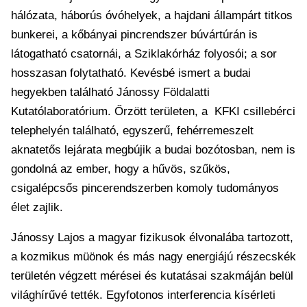
hálózata, háborús óvóhelyek, a hajdani állampárt titkos
bunkerei, a kőbányai pincrendszer búvártúrán is
látogatható csatornái, a Sziklakórház folyosói; a sor
hosszasan folytatható. Kevésbé ismert a budai
hegyekben található Jánossy Földalatti
Kutatólaboratórium. Őrzött területen, a KFKI csillebérci
telephelyén található, egyszerű, fehérremeszelt
aknatetős lejárata megbújik a budai bozótosban, nem is
gondolná az ember, hogy a hűvös, szűkös,
csigalépcsős pincerendszerben komoly tudományos
élet zajlik.
Jánossy Lajos a magyar fizikusok élvonalába tartozott,
a kozmikus müönok és más nagy energiájú részecskék
területén végzett mérései és kutatásai szakmáján belül
világhírűvé tették. Egyfotonos interferencia kísérleti