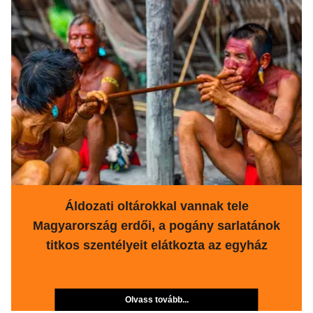
Áldozati oltárokkal vannak tele
Magyarország erdői, a pogány sarlatánok
titkos szentélyeit elátkozta az egyház
Olvass tovább...