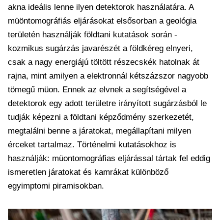
akna ideális lenne ilyen detektorok használatára. A
müöntomográfiás eljárásokat elsősorban a geológia
területén használják földtani kutatások során -
kozmikus sugárzás javarészét a földkéreg elnyeri,
csak a nagy energiájú töltött részecskék hatolnak át
rajna, mint amilyen a elektronnál kétszázszor nagyobb
tömegű müon. Ennek az elvnek a segítségével a
detektorok egy adott területre irányított sugárzásból le
tudják képezni a földtani képződmény szerkezetét,
megtalálni benne a járatokat, megállapítani milyen
érceket tartalmaz. Történelmi kutatásokhoz is
használják: müontomográfias eljárással tártak fel eddig
ismeretlen járatokat és kamrákat különböző
egyimptomi piramisokban.