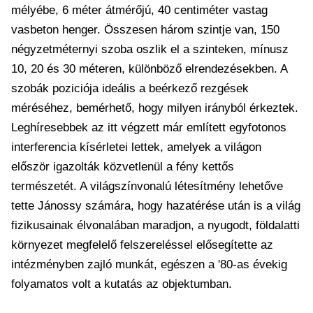
mélyébe, 6 méter átmérőjú, 40 centiméter vastag
vasbeton henger. Összesen három szintje van, 150
négyzetméternyi szoba oszlik el a szinteken, mínusz
10, 20 és 30 méteren, különböző elrendezésekben. A
szobák poziciója ideális a beérkező rezgések
méréséhez, bemérhető, hogy milyen irányból érkeztek.
Leghíresebbek az itt végzett már említett egyfotonos
interferencia kísérletei lettek, amelyek a világon
először igazolták közvetlenül a fény kettős
természetét. A világszínvonalú létesítmény lehetőve
tette Jánossy számára, hogy hazatérése után is a világ
fizikusainak élvonalában maradjon, a nyugodt, földalatti
környezet megfelelő felszereléssel elősegítette az
intézményben zajló munkát, egészen a '80-as évekig
folyamatos volt a kutatás az objektumban.