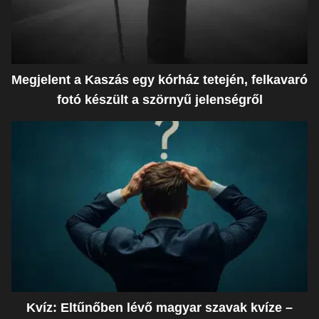
Megjelent a Kaszás egy kórház tetején, felkavaró
fotó készült a szörnyű jelenségről
Kvíz: Eltűnőben lévő magyar szavak kvíze –