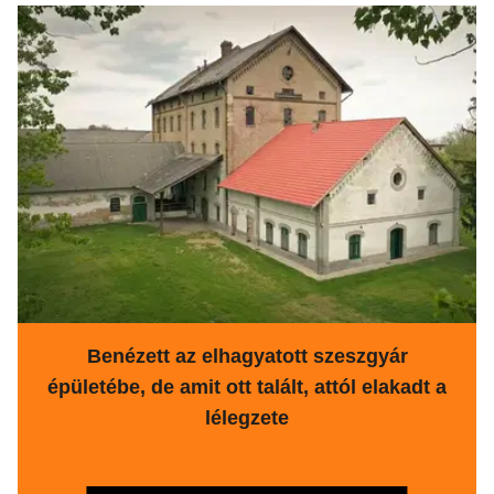
Benézett az elhagyatott szeszgyár
épületébe, de amit ott talált, attól elakadt a
lélegzete