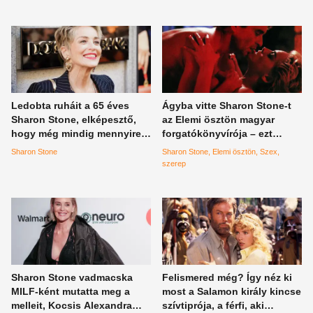
Ledobta ruháit a 65 éves
Ágyba vitte Sharon Stone-t
Sharon Stone, elképesztő,
az Elemi ösztön magyar
hogy még mindig mennyire
forgatókönyvírója – ezt
feszes a teste
mesélte a kalandról
Sharon Stone
Sharon Stone
Elemi ösztön
Szex
szerep
Sharon Stone vadmacska
Felismered még? Így néz ki
MILF-ként mutatta meg a
most a Salamon király kincse
melleit, Kocsis Alexandra
szívtiprója, a férfi, aki