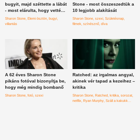
bugyit, majd széttette a lábát
Stone - most összeszedtük a
- most elárulta, hogy vették
10 legjobb alakítását
rá a filmtörténelem
Sharon Stone
Elemi ösztön
bugyi
Sharon Stone
szexi
Születésnap
legnagyobb villantására
villantás
filmek
színésznő
díva
A 62 éves Sharon Stone
Ratched: az irgalmas angyal,
pikáns fotóval bizonyítja be,
akinek vér tapad a kezeihez –
hogy még mindig bombanő
kritika
Sharon Stone
fotó
szexi
Sharon Stone
Ratched
kritika
sorozat
netflix
Ryan Murphy
Száll a kakukk
fészkére
Sarah Paulson
Amerikai
Horror Story
gonosz
nővér