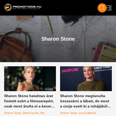
ZENE, FILM & KULT
SPORT
GASZTRO & UTAZÁS
SZÍNES
ÉLET
TECH & TU
Sharon Stone
Sharon Stone hatalmas árat
Sharon Stone megtanulta
fizetett ezért a filmszerepért,
összezárni a lábait, de most
csak most árulta el a keserű
a cicije esett ki a ruhájából:
igazságot
óriásit villantott a filmsztár
Sharon Stone
Elemi ösztön
film
Sharon Stone
szexi villantás