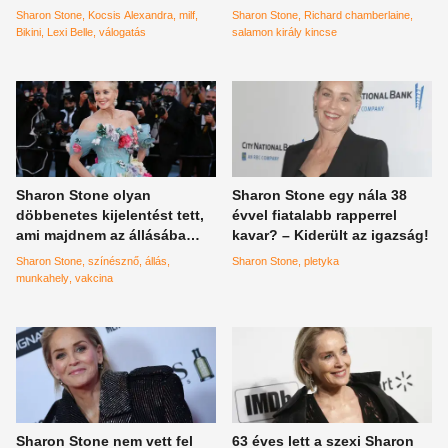
pedig a fenekével csábít el –
gyönyörűségével
Sharon Stone
Kocsis Alexandra
milf
Sharon Stone
Richard chamberlaine
válogatás
elhomályosított mindenkit -
Bikini
Lexi Belle
válogatás
salamon király kincse
fotó
Sharon Stone olyan
Sharon Stone egy nála 38
döbbenetes kijelentést tett,
évvel fiatalabb rapperrel
ami majdnem az állásába
kavar? – Kiderült az igazság!
került
Sharon Stone
színésznő
állás
Sharon Stone
pletyka
munkahely
vakcina
Sharon Stone nem vett fel
63 éves lett a szexi Sharon