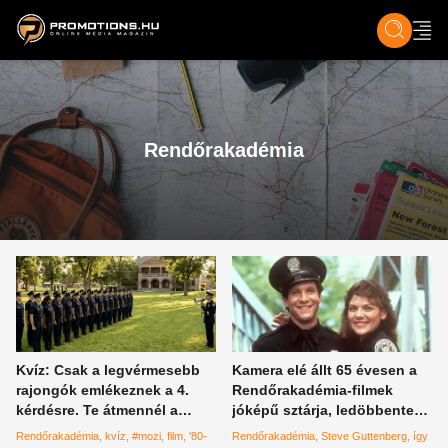
ZENE, FILM & KULT
SPORT
GASZTRO & UTAZÁS
SZÍNES
ÉLET
TECH & TU
Rendőrakadémia
Kvíz: Csak a legvérmesebb
Kamera elé állt 65 évesen a
rajongók emlékeznek a 4.
Rendőrakadémia-filmek
kérdésre. Te átmennél a
jóképű sztárja, ledöbbentek
kiképzésen, vagy elbuknál az
a rajongók
Rendőrakadémia
kvíz
#mozi
film
'80-
Rendőrakadémia
Steve Guttenberg
így