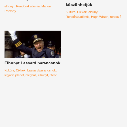
köszönhetjük
elhunyt
Rendőrakadémia
Marion
Ramsey
Kultúra
Cikkek
elhunyt
Rendőrakadémia
Hugh Wilson
rendező
Elhunyt Lassard parancsnok
Kultúra
Cikkek
Lassard parancsnok
legjobb jelenet
meghalt
elhunyt
George
Gaynes
Rendőrakadémia