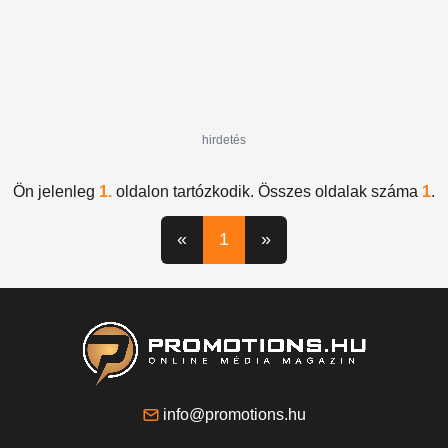
hirdetés
Ön jelenleg
1.
oldalon tartózkodik. Összes oldalak száma
1
.
«
1
»
info@promotions.hu