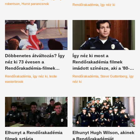
brutális mókamestere, akinek
robertson
Hurst parancsnok
Rendőrakadémia
így néz ki
a poénjain fél Magyarország
szakadt
Döbbenetes átváltozás? Így
Így néz ki most a
néz ki 73 évesen a
Rendőrakadémia filmek
Rendőrakadémia-filmek
imádott színésze, aki a '80-as
szőke, dúskeblű
évek egyik legnagyobb
Rendőrakadémia
így néz ki
leslie
Rendőrakadémia
Steve Guttenberg
így
csúcsbombázója, akiért fél
sztárja volt
easterbrook
néz ki
Magyarország odáig volt
Elhunyt a Rendőrakadémia
Elhunyt Hugh Wilson, akinek
filmek sztárja
a Rendőrakadémiát