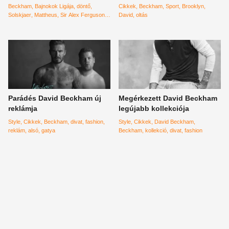
Beckham
Bajnokok Ligája
döntő
Cikkek
Beckham
Sport
Brooklyn
Solskjaer
Mattheus
Sir Alex Ferguson
David
oltás
Old Trafford
Manchester United
Bayern
München
Parádés David Beckham új
Megérkezett David Beckham
reklámja
legújabb kollekciója
Style
Cikkek
Beckham
divat
fashion
Style
Cikkek
David Beckham
reklám
alsó
gatya
Beckham
kollekció
divat
fashion