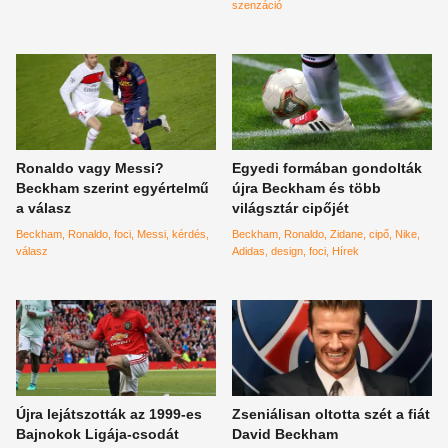
reklámjáról beszél most,
szenzáció
nagyon eltalálták
Ronaldo vagy Messi?
Egyedi formában gondolták
Beckham szerint egyértelmű
újra Beckham és több
a válasz
világsztár cipőjét
Beckham
Ronaldo
foci
Messi
kérdés
Beckham
Ronaldo
Zidane
cipő
Nike
válasz
Adidas
design
foci
Hírek
Újra lejátszották az 1999-es
Zseniálisan oltotta szét a fiát
Bajnokok Ligája-csodát
David Beckham