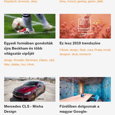
Kispolszki
tervezés
olasz
Sony
konzol
gaming
gamer
játék
Egyedi formában gondolták
Ez lesz 2019 trendszíne
újra Beckham és több
Cikkek
design
Style
zara
Prada
korall
világsztár cipőjét
designer
divat
trendszín
design
Ronaldo
Beckham
Zidane
cipő
Nike
Adidas
foci
Hírek
Mercedes CLS - Misha
Fürdőben dolgoznak a
Design
magyar Google-