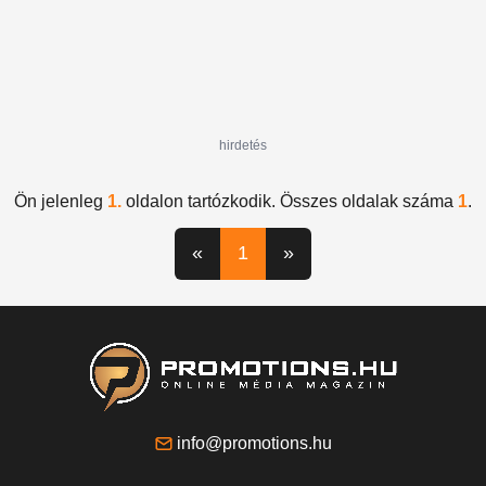
hirdetés
Ön jelenleg
1.
oldalon tartózkodik. Összes oldalak száma
1
.
«
1
»
info@promotions.hu