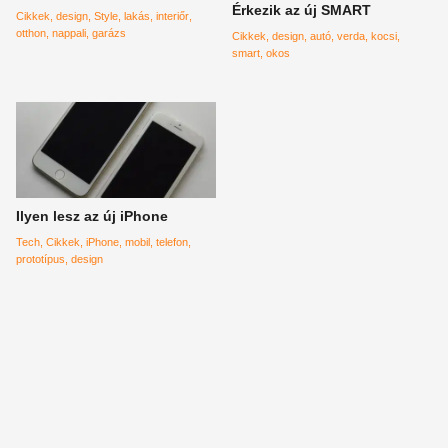
Érkezik az új SMART
Cikkek
design
Style
lakás
interiőr
otthon
nappali
garázs
Cikkek
design
autó
verda
kocsi
smart
okos
Ilyen lesz az új iPhone
Tech
Cikkek
iPhone
mobil
telefon
prototípus
design