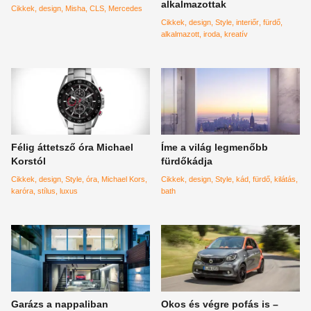
alkalmazottak
Cikkek
design
Misha
CLS
Mercedes
Cikkek
design
Style
interiőr
fürdő
alkalmazott
iroda
kreatív
Félig áttetsző óra Michael
Íme a világ legmenőbb
Korstól
fürdőkádja
Cikkek
design
Style
óra
Michael Kors
Cikkek
design
Style
kád
fürdő
kilátás
karóra
stílus
luxus
bath
Garázs a nappaliban
Okos és végre pofás is –