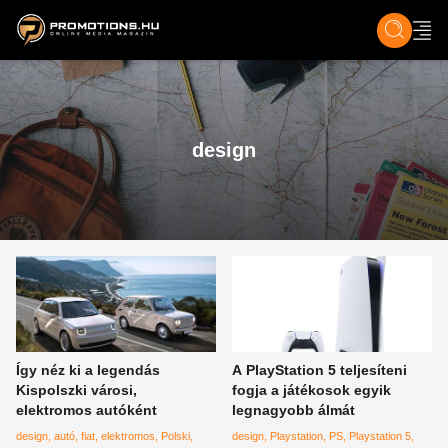
ZENE, FILM & KULT
SPORT
GASZTRO & UTAZÁS
SZÍNES
ÉLET
TECH & TU
design
Így néz ki a legendás
A PlayStation 5 teljesíteni
Kispolszki városi,
fogja a játékosok egyik
elektromos autóként
legnagyobb álmát
design
autó
fiat
elektromos
Polski
design
Playstation
PS
Playstation 5