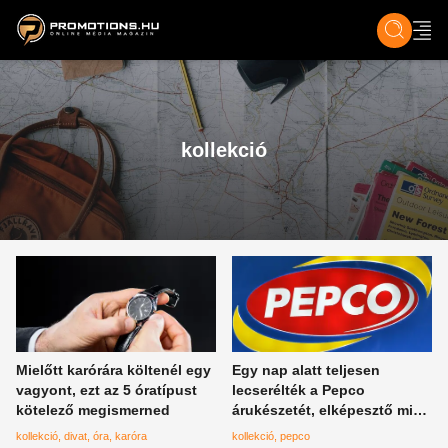
ZENE, FILM & KULT
SPORT
GASZTRO & UTAZÁS
SZÍNES
ÉLET
TECH & TU
kollekció
Mielőtt karórára költenél egy
Egy nap alatt teljesen
vagyont, ezt az 5 óratípust
lecserélték a Pepco
kötelező megismerned
árukészetét, elképesztő mi
kerüt a polcokra a régi
kollekció
divat
óra
karóra
kollekció
pepco