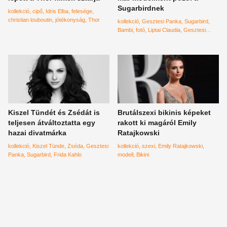
Sugarbirdnek
kollekció
cipő
Idris Elba
felesége
christian louboutin
jótékonyság
Thor
kollekció
Gesztesi Panka
Sugarbird
Bambi
fotó
Liptai Claudia
Gesztesi
Károly
Kiszel Tündét és Zsédát is
Brutálszexi bikinis képeket
teljesen átváltoztatta egy
rakott ki magáról Emily
hazai divatmárka
Ratajkowski
kollekció
Kiszel Tünde
Zséda
Gesztesi
kollekció
szexi
Emily Ratajkowski
Panka
Sugarbird
Frida Kahlo
modell
Bikini