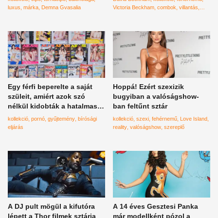
luxus
márka
Demna Gvasalia
Victoria Beckham
combok
villantás
popsi
fenék
body
kritika
Egy férfi beperelte a saját
Hoppá! Ezért szexizik
szüleit, amiért azok szó
bugyiban a valóságshow-
nélkül kidobták a hatalmas
ban feltűnt sztár
pornógyűjteményét
kollekció
pornó
gyűjtemény
bírósági
kollekció
szexi
fehérnemű
Love Island
eljárás
reality
valóságshow
szereplő
A DJ pult mögül a kifutóra
A 14 éves Gesztesi Panka
lépett a Thor filmek sztárja
már modellként pózol a