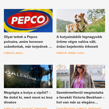
holmik helyett
Olyat tettek a Pepco
A kutyaimádók legnagyobb
polcaira, amire kevesen
öröme végre valóra vált,
számítottak, már terjednek a
óriási bejelentés érkezett
képek
kollekció
pepco
kollekció
Adidas
kutya
Megrágta a kutya a cipőd? -
Szemérmetlenül megmutatta
Ne dobd ki, mert most ez lesz
a fenekét Victoria Beckham –
divatos
hol van már az elegáns
visszafogottság?
kollekció
cipő
tornacipő
balenciaga
David Beckham
kollekció
fehérnemű