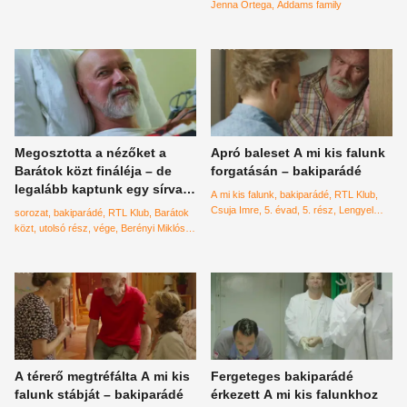
került vele a sikersorozat
Jenna Ortega
Addams family
bakiparádéjába
Megosztotta a nézőket a
Apró baleset A mi kis falunk
Barátok közt fináléja – de
forgatásán – bakiparádé
legalább kaptunk egy sírva
A mi kis falunk
bakiparádé
RTL Klub
röhögős bakivideót!
Csuja Imre
5. évad
5. rész
Lengyel
sorozat
bakiparádé
RTL Klub
Barátok
Tamás
közt
utolsó rész
vége
Berényi Miklós
finálé
A térerő megtréfálta A mi kis
Fergeteges bakiparádé
falunk stábját – bakiparádé
érkezett A mi kis falunkhoz