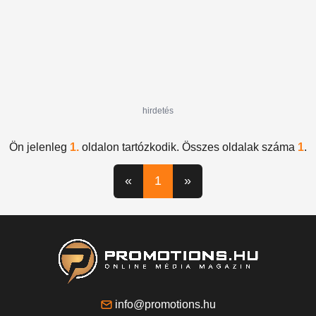
hirdetés
Ön jelenleg
1.
oldalon tartózkodik. Összes oldalak száma
1
.
«
1
»
info@promotions.hu