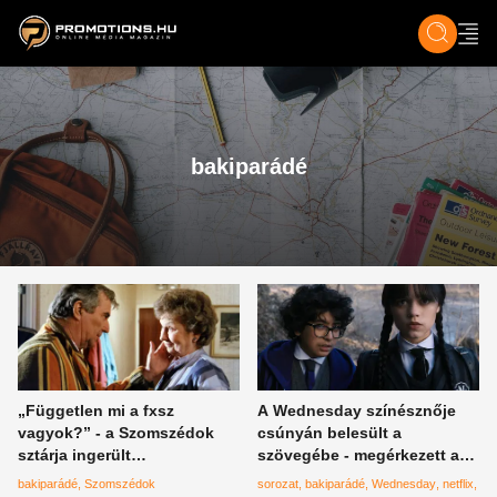
ZENE, FILM & KULT
SPORT
GASZTRO & UTAZÁS
SZÍNES
ÉLET
TECH & TU
bakiparádé
„Független mi a fxsz
A Wednesday színésznője
vagyok?” - a Szomszédok
csúnyán belesült a
sztárja ingerült
szövegébe - megérkezett a
káromkodásban tört ki, be is
Netflix-sorozat bakiparádéja
bakiparádé
Szomszédok
sorozat
bakiparádé
Wednesday
netflix