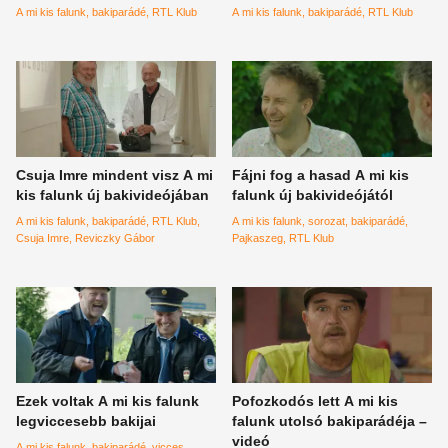
A mi kis falunk
bakiparádé
RTL Klub
A mi kis falunk
bakiparádé
RTL Klub
Csuja Imre mindent visz A mi
Fájni fog a hasad A mi kis
kis falunk új bakivideójában
falunk új bakivideójától
A mi kis falunk
bakiparádé
RTL Klub
A mi kis falunk
sorozat
bakiparádé
Csuja Imre
Reviczky Gábor
Pajkaszeg
RTL Klub
Ezek voltak A mi kis falunk
Pofozkodós lett A mi kis
legviccesebb bakijai
falunk utolsó bakiparádéja –
videó
A mi kis falunk
bakiparádé
vicces