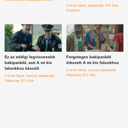
A mi kis falunk
bakiparádé
RTL Klub
évadzáró
Ez az eddigi legviccesebb
Fergeteges bakiparádé
bakiparádé, ami A mi kis
érkezett A mi kis falunkhoz
falunkhoz készült
A mi kis falunk
sorozat
bakiparádé
Pajkaszeg
RTL Klub
A mi kis falunk
sorozat
bakiparádé
Pajkaszeg
RTL Klub