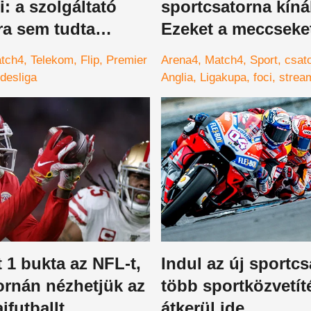
i: a szolgáltató
sportcsatorna kíná
ra sem tudta
Ezeket a meccseke
gtatni az
innentől kezdve itt
tch4
Telekom
Flip
Premier
Arena4
Match4
Sport
csat
tőket
nézheted
desliga
Anglia
Ligakupa
foci
strea
 1 bukta az NFL-t,
Indul az új sportcs
ornán nézhetjük az
több sportközvetít
ifutballt
átkerül ide