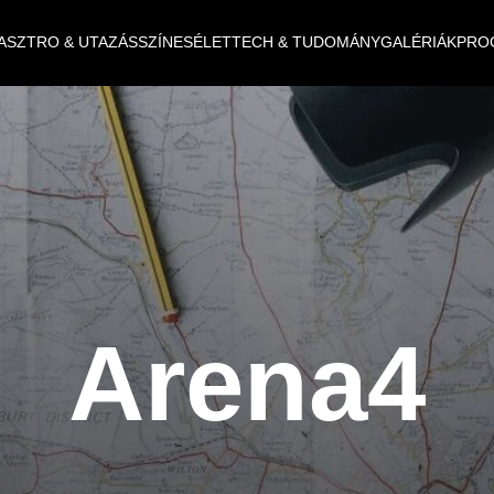
ASZTRO & UTAZÁS
SZÍNES
ÉLET
TECH & TUDOMÁNY
GALÉRIÁK
PRO
Arena4