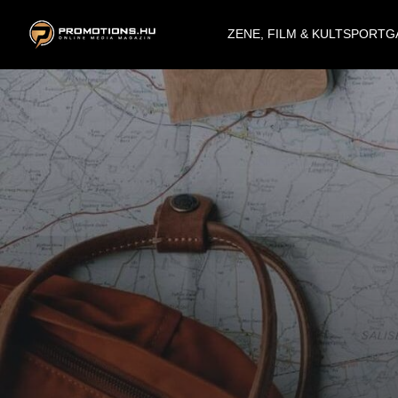
ZENE, FILM & KULT
SPORT
G