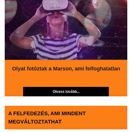
Olyat fotóztak a Marson, ami felfoghatatlan
Olvass tovább...
A FELFEDEZÉS, AMI MINDENT
MEGVÁLTOZTATHAT