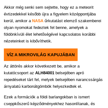
Akkor még senki sem sejtette, hogy ez a meteorit
évtizedekkel később újra a figyelem középpontjába
kerül, amikor a
NASA
űrkutatást elemző szakemberei
olyan nyomokat fedeztek fel benne, amelyek a
földönkívüli élet lehetőségével kapcsolatos korábbi
nézeteinket is kibővíthetik.
VÍZ A MIKROVILÁG KAPUJÁBAN
Az áttörés akkor következett be, amikor a
kutatócsoport az
ALH84001
belsejében apró
repedéseket tárt fel, melyek belsejében narancssárgás
árnyalatú karbonátgömbök helyezkedtek el.
Ezek a formációk a földi barlangokban is ismert
cseppkőszerű képződményekhez hasonlítanak, és