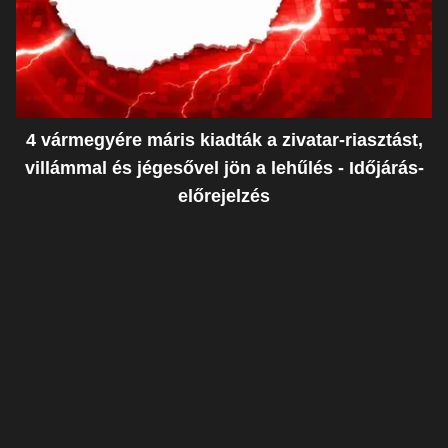
4 vármegyére máris kiadták a zivatar-riasztást,
villámmal és jégesővel jön a lehűlés - Időjárás-
előrejelzés