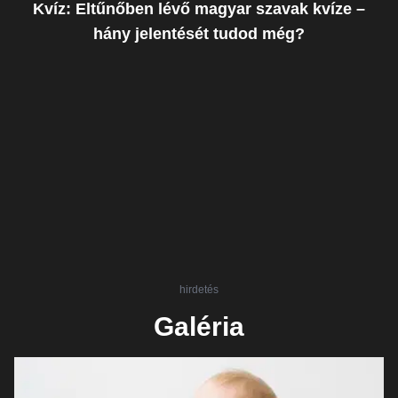
Kvíz: Eltűnőben lévő magyar szavak kvíze –
hány jelentését tudod még?
hirdetés
Galéria