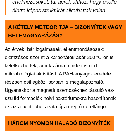
értelmezésüket: túl aprók ahhoz, hogy önálló
életre képes struktúrát alkothattak volna.
A KÉTELY METEORITJA – BIZONYÍTÉK VAGY
BELEMAGYARÁZÁS?
Az érvek, bár izgalmasak, ellentmondásosak:
elemzések szerint a karbonátok akár 300 °C-on is
keletkezhettek, ami kizárna minden ismert
mikrobiológiai aktivitást. A PAH-anyagok eredete
részben csillagközi porban is megalapozható.
Ugyanakkor a magnetit szemcsékhez társuló vas-
szulfid formációk helyi baktériumokra hasonlítanak –
ez az a pont, ahol a vita újra meg újra fellángol.
HÁROM NYOMON HALADÓ BIZONYÍTÉK