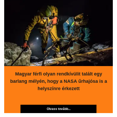
Magyar férfi olyan rendkívülit talált egy
barlang mélyén, hogy a NASA űrhajósa is a
helyszínre érkezett
Olvass tovább...