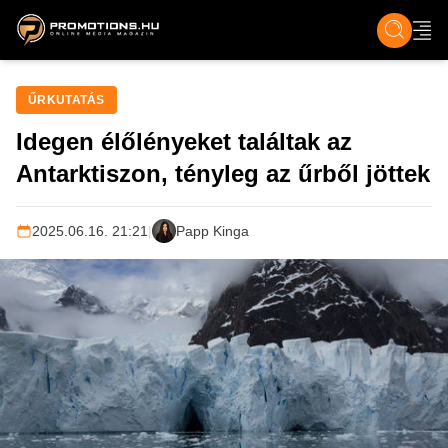
ZENE, FILM & KULT
SPORT
GASZTRO & UTAZÁS
SZÍNES
ÉLET
TECH & TU
ŰRKUTATÁS
Idegen élőlényeket találtak az
Antarktiszon, tényleg az űrből jöttek
2025.06.16. 21:21
|
Papp Kinga