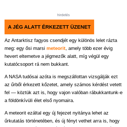
hirdetés
A JÉG ALATT ÉRKEZETT ÜZENET
Az Antarktisz fagyos csendjét egy különös lelet rázta
meg: egy ősi marsi
meteorit
, amely több ezer évig
hevert eltemetve a jégmezők alatt, míg végül egy
kutatócsoport rá nem bukkant.
A NASA tudósai azóta is megszállottan vizsgálják ezt
az űrből érkezett kőzetet, amely számos kérdést vetett
fel — köztük azt is, hogy vajon valóban rábukkantunk-e
a földönkívüli élet első nyomaira.
A meteorit ezáltal egy új fejezet nyitánya lehet az
űrkutatás történetében, és új fényt vethet arra is, hogy