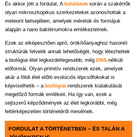
És akkor jött a fordulat. A
kutatások
során a szakértők
olyan mikroszkopikus szerkezeteket azonosítottak a
meteorit belsejében, amelyek méretük és formájuk
alapján a nano baktériumokra emlékeztetnek.
Ezek az elképesztően apró, örökítőanyaghoz hasonló
struktúrák felvetik annak lehetőségét, hogy létezhettek
a biológiai élet legkezdetlegesebb, még
DNS
nélküli
előformái. Olyan primitív rendszerek ezek, amelyek
akár a földi élet előtti evolúciós lépcsőfokokat is
képviselhetik – a
biológiai
rendszerek kialakulását
megelőző formák emlékeit. Ha így van, ezek a
sejtszerű képződmények az élet legkorábbi, még
feltérképezetlen történetéről mesélnek.
FORDULAT A TÖRTÉNETBEN – ÉS TALÁN A