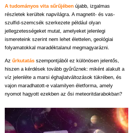
A tudományos vita sűrűjében
újabb, izgalmas
részletek kerültek napvilágra. A magnetit- és vas-
szulfid-szemcsék szerkezete például olyan
jellegzetességeket mutat, amelyeket jelenlegi
ismereteink szerint nem lehet élettelen, geológiai
folyamatokkal maradéktalanul megmagyarázni.
Az
űrkutatás
szempontjából ez különösen jelentős,
hiszen a kérdések tovább gyűrűznek: miként alakult a
víz jelenléte a marsi éghajlatváltozások tükrében, és
vajon maradhatott-e valamilyen életforma, amely
nyomot hagyott ezekben az ősi meteoritdarabokban?