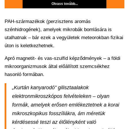
Olvass tovább...
PAH-származékok (perzisztens aromás
szénhidrogének), amelyek mikrobák bomlására is
utalhatnak – bár ezek a vegyületek meteorokban fizikai
úton is keletkezhetnek.
Apró magnetit- és vas-szulfid képződmények – a földi
mikroorganizmusok által előállított szemcsékhez
hasonló formában.
„Kurtán kanyarodó” gilisztaalakok
elektronmikroszkópos felvételeken – olyan
formák, amelyek erősen emlékeztetnek a korai
mikroszkopikus fosszíliákra, ám méretük
kérdésessé teszi az élőlényként való