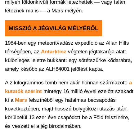
milyen földönkívüli formák létezhettek — vagy talán
léteznek ma is — a Mars mélyén.
MISSZIÓ A JÉGVILÁG MÉLYÉRŐL
1984-ben egy meteoritvadász expedíció az Allan Hills
térségében, az
Antarktisz
végtelen jégtakarója alatt
különleges leletre bukkant: egy sötétszürke kődarabra,
amely később az ALH84001 jelölést kapta.
A 2 kilogrammos tömb nem akár honnan származott:
a
kutatók szerint
mintegy 16 millió évvel ezelőtt szakadt
ki a
Mars
felszínéből egy hatalmas becsapódás
következtében, majd hosszú bolygóközi utazás után,
körülbelül 13 ezer éve csapódott be a Föld felszínére,
és veszett el a jég birodalmában.