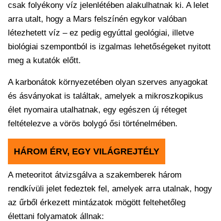
csak folyékony víz jelenlétében alakulhatnak ki. A lelet
arra utalt, hogy a Mars felszínén egykor valóban
létezhetett víz – ez pedig egyúttal geológiai, illetve
biológiai szempontból is izgalmas lehetőségeket nyitott
meg a kutatók előtt.
A karbonátok környezetében olyan szerves anyagokat
és ásványokat is találtak, amelyek a mikroszkopikus
élet nyomaira utalhatnak, egy egészen új réteget
feltételezve a vörös bolygó ősi történelmében.
HÁROM ÉRV, EGY VILÁGREJTÉLY
A meteoritot átvizsgálva a szakemberek három
rendkívüli jelet fedeztek fel, amelyek arra utalnak, hogy
az űrből érkezett mintázatok mögött feltehetőleg
élettani folyamatok állnak: