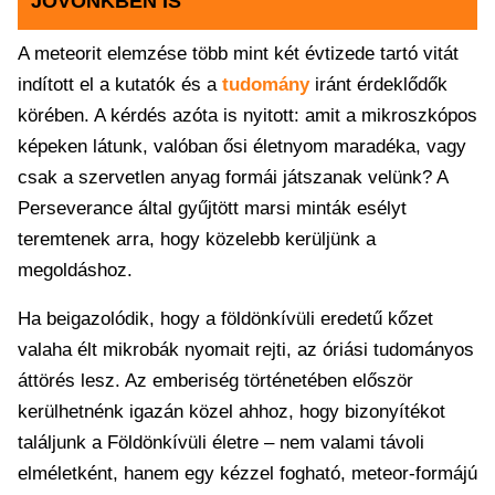
JÖVŐNKBEN IS
A meteorit elemzése több mint két évtizede tartó vitát
indított el a kutatók és a
tudomány
iránt érdeklődők
körében. A kérdés azóta is nyitott: amit a mikroszkópos
képeken látunk, valóban ősi életnyom maradéka, vagy
csak a szervetlen anyag formái játszanak velünk? A
Perseverance által gyűjtött marsi minták esélyt
teremtenek arra, hogy közelebb kerüljünk a
megoldáshoz.
Ha beigazolódik, hogy a földönkívüli eredetű kőzet
valaha élt mikrobák nyomait rejti, az óriási tudományos
áttörés lesz. Az emberiség történetében először
kerülhetnénk igazán közel ahhoz, hogy bizonyítékot
találjunk a Földönkívüli életre – nem valami távoli
elméletként, hanem egy kézzel fogható, meteor-formájú