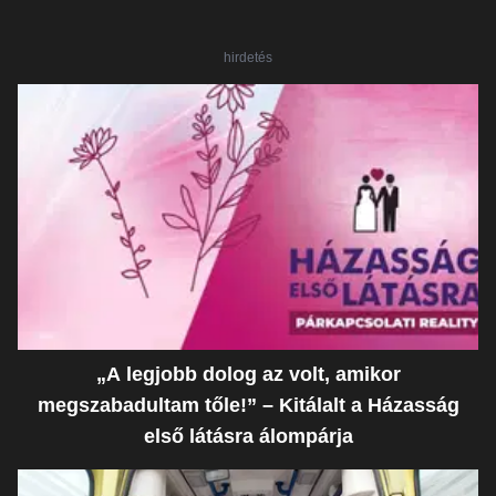
hirdetés
„A legjobb dolog az volt, amikor
megszabadultam tőle!” – Kitálalt a Házasság
első látásra álompárja