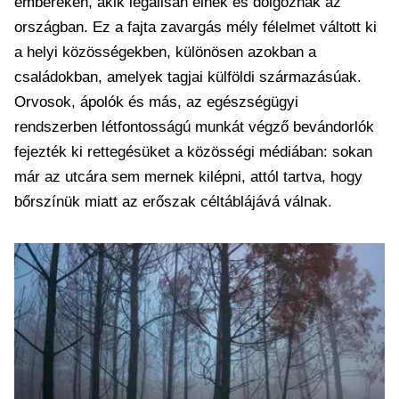
embereken, akik legálisan élnek és dolgoznak az
országban. Ez a fajta zavargás mély félelmet váltott ki
a helyi közösségekben, különösen azokban a
családokban, amelyek tagjai külföldi származásúak.
Orvosok, ápolók és más, az egészségügyi
rendszerben létfontosságú munkát végző bevándorlók
fejezték ki rettegésüket a közösségi médiában: sokan
már az utcára sem mernek kilépni, attól tartva, hogy
bőrszínük miatt az erőszak céltáblájává válnak.