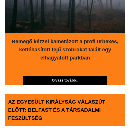
Remegő kézzel kamerázott a profi urbexes,
kettéhasított fejű szobrokat talált egy
elhagyatott parkban
Olvass tovább...
AZ EGYESÜLT KIRÁLYSÁG VÁLASZÚT
ELŐTT: BELFAST ÉS A TÁRSADALMI
FESZÜLTSÉG