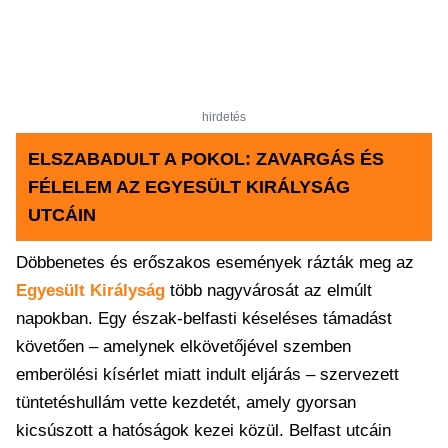
hirdetés
ELSZABADULT A POKOL: ZAVARGÁS ÉS
FÉLELEM AZ EGYESÜLT KIRÁLYSÁG
UTCÁIN
Döbbenetes és erőszakos események rázták meg az
Egyesült Királyság
több nagyvárosát az elmúlt
napokban. Egy észak-belfasti késeléses támadást
követően – amelynek elkövetőjével szemben
emberölési kísérlet miatt indult eljárás – szervezett
tüntetéshullám vette kezdetét, amely gyorsan
kicsúszott a hatóságok kezei közül. Belfast utcáin