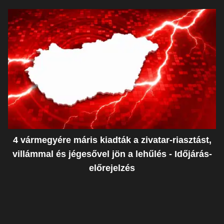
4 vármegyére máris kiadták a zivatar-riasztást,
villámmal és jégesővel jön a lehűlés - Időjárás-
előrejelzés