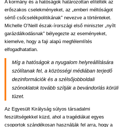
A kormány és a hatóságok határozottan elítélték az
erőszakos cselekményeket, az „emberi méltóságot
sértő csőcselékpolitikának” nevezve a történteket.
Michelle O’Neill észak-írországi első miniszter „nyílt
garázdálkodásnak” bélyegezte az eseményeket,
kiemelve, hogy a faji alapú megfélemlítés
elfogadhatatlan.
Míg a hatóságok a nyugalom helyreállítására
szólítanak fel, a közösségi médiában terjedő
dezinformációk és a szélsőjobboldali
szónoklatok tovább szítják a bevándorlás körüli
tüzet.
Az Egyesült Királyság súlyos társadalmi
feszültségekkel küzd, ahol a tragédiákat egyes
csoportok szándékosan használják fel arra, hogy a