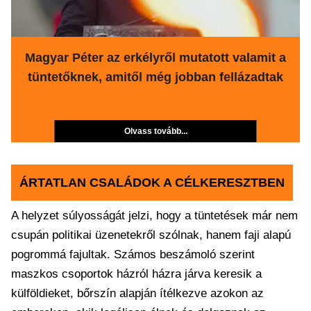
Magyar Péter az erkélyről mutatott valamit a
tüntetőknek, amitől még jobban fellázadtak
Olvass tovább...
ÁRTATLAN CSALÁDOK A CÉLKERESZTBEN
A helyzet súlyosságát jelzi, hogy a tüntetések már nem
csupán politikai üzenetekről szólnak, hanem faji alapú
pogrommá fajultak. Számos beszámoló szerint
maszkos csoportok házról házra járva keresik a
külföldieket, bőrszín alapján ítélkezve azokon az