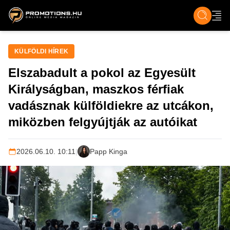
ZENE, FILM & KULT
SPORT
GASZTRO & UTAZÁS
SZÍNES
ÉLET
TECH & TU
KÜLFÖLDI HÍREK
Elszabadult a pokol az Egyesült
Királyságban, maszkos férfiak
vadásznak külföldiekre az utcákon,
miközben felgyújtják az autóikat
2026.06.10. 10:11
|
Papp Kinga