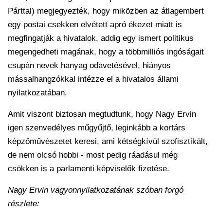
Párttal) megjegyezték, hogy miközben az átlagembert
egy postai csekken elvétett apró ékezet miatt is
megfingatják a hivatalok, addig egy ismert politikus
megengedheti magának, hogy a többmilliós ingóságait
csupán nevek hanyag odavetésével, hiányos
mássalhangzókkal intézze el a hivatalos állami
nyilatkozatában.
Amit viszont biztosan megtudtunk, hogy Nagy Ervin
igen szenvedélyes műgyűjtő, leginkább a kortárs
képzőművészetet keresi, ami kétségkívül szofisztikált,
de nem olcsó hobbi - most pedig ráadásul még
csökken is a parlamenti képviselők fizetése.
Nagy Ervin vagyonnyilatkozatának szóban forgó
részlete: