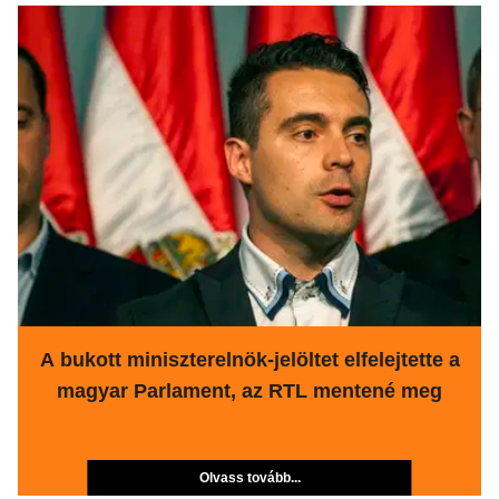
A bukott miniszterelnök-jelöltet elfelejtette a
magyar Parlament, az RTL mentené meg
Olvass tovább...