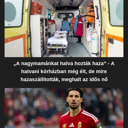
„A nagymamánkat halva hozták haza” - A
hatvani kórházban még élt, de mire
hazaszállították, meghalt az idős nő