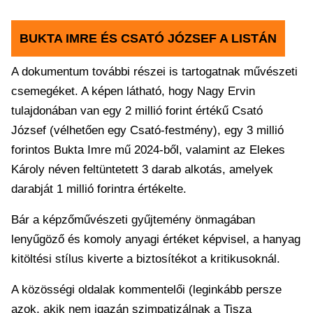
BUKTA IMRE ÉS CSATÓ JÓZSEF A LISTÁN
A dokumentum további részei is tartogatnak művészeti
csemegéket. A képen látható, hogy Nagy Ervin
tulajdonában van egy 2 millió forint értékű Csató
József (vélhetően egy Csató-festmény), egy 3 millió
forintos Bukta Imre mű 2024-ből, valamint az Elekes
Károly néven feltüntetett 3 darab alkotás, amelyek
darabját 1 millió forintra értékelte.
Bár a képzőművészeti gyűjtemény önmagában
lenyűgöző és komoly anyagi értéket képvisel, a hanyag
kitöltési stílus kiverte a biztosítékot a kritikusoknál.
A közösségi oldalak kommentelői (leginkább persze
azok, akik nem igazán szimpatizálnak a Tisza