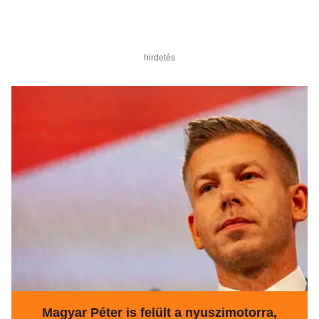
hirdetés
Magyar Péter is felült a nyuszimotorra,