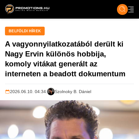
ZENE, FILM & KULT
SPORT
GASZTRO & UTAZÁS
SZÍNES
ÉLET
TECH & TU
BELFÖLDI HÍREK
A vagyonnyilatkozatából derült ki
Nagy Ervin különös hobbija,
komoly vitákat generált az
interneten a beadott dokumentum
2026.06.10. 04:34
|
Szolnoky B. Dániel