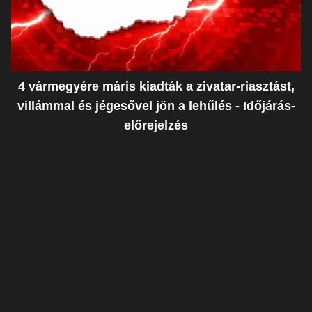
4 vármegyére máris kiadták a zivatar-riasztást,
villámmal és jégesővel jön a lehűlés - Időjárás-
előrejelzés