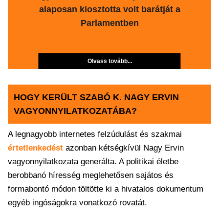
alaposan kiosztotta volt barátját a
Parlamentben
Olvass tovább...
HOGY KERÜLT SZABÓ K. NAGY ERVIN
VAGYONNYILATKOZATÁBA?
A legnagyobb internetes felzúdulást és szakmai
értetlenkedést
azonban kétségkívül Nagy Ervin
vagyonnyilatkozata generálta. A politikai életbe
berobbanó híresség meglehetősen sajátos és
formabontó módon töltötte ki a hivatalos dokumentum
egyéb ingóságokra vonatkozó rovatát.