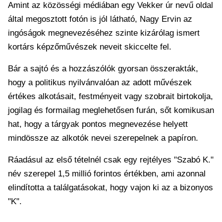
Amint az közösségi médiában egy Vekker úr nevű oldal
által megosztott fotón is jól látható, Nagy Ervin az
ingóságok megnevezéséhez szinte kizárólag ismert
kortárs képzőművészek neveit skiccelte fel.
Bár a sajtó és a hozzászólók gyorsan összerakták,
hogy a politikus nyilvánvalóan az adott művészek
értékes alkotásait, festményeit vagy szobrait birtokolja,
jogilag és formailag meglehetősen furán, sőt komikusan
hat, hogy a tárgyak pontos megnevezése helyett
mindössze az alkotók nevei szerepelnek a papíron.
Ráadásul az első tételnél csak egy rejtélyes "Szabó K."
név szerepel 1,5 millió forintos értékben, ami azonnal
elindította a találgatásokat, hogy vajon ki az a bizonyos
"K".