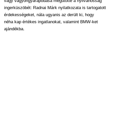
vagy vagyongyarapodása megütötte a nyilvánosság
ingerküszöbét: Radnai Márk nyilatkozata is tartogatott
érdekességeket, nála ugyanis az derült ki, hogy
néha kap értékes ingatlanokat, valamint BMW-ket
ajándékba.