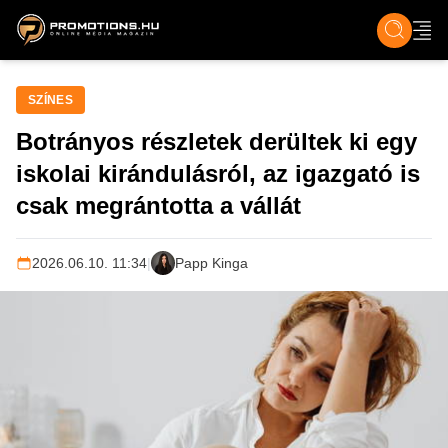
ZENE, FILM & KULT
SPORT
GASZTRO & UTAZÁS
SZÍNES
ÉLET
TECH & TU
SZÍNES
Botrányos részletek derültek ki egy
iskolai kirándulásról, az igazgató is
csak megrántotta a vállát
2026.06.10. 11:34
|
Papp Kinga