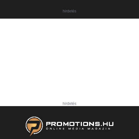
hirdetés
hirdetés