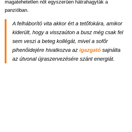
magatehetetlen nőt egyszerűen hátrahagyták a
panzióban.
A felháborító vita akkor ért a tetőfokára, amikor
kiderült, hogy a visszaúton a busz még csak fel
sem veszi a beteg kollégát, mivel a sofőr
pihenőidejére hivatkozva az
igazgató
sajnálta
az útvonal újraszervezésére szánt energiát.