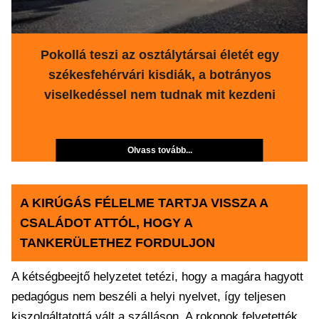
Pokollá teszi az osztálytársai életét egy
székesfehérvári kisdiák, a botrányos
viselkedéssel nem tudnak mit kezdeni
Olvass tovább...
A KIRÚGÁS FÉLELME TARTJA VISSZA A
CSALÁDOT ATTÓL, HOGY A
TANKERÜLETHEZ FORDULJON
A kétségbeejtő helyzetet tetézi, hogy a magára hagyott
pedagógus nem beszéli a helyi nyelvet, így teljesen
kiszolgáltatottá vált a szálláson. A rokonok felvetették,