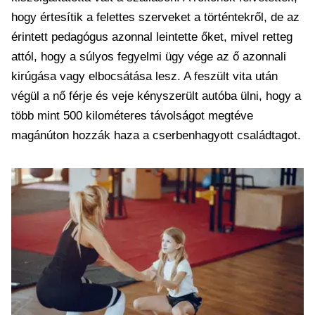
hogy értesítik a felettes szerveket a történtekről, de az
érintett pedagógus azonnal leintette őket, mivel retteg
attól, hogy a súlyos fegyelmi ügy vége az ő azonnali
kirúgása vagy elbocsátása lesz. A feszült vita után
végül a nő férje és veje kényszerült autóba ülni, hogy a
több mint 500 kilométeres távolságot megtéve
magánúton hozzák haza a cserbenhagyott családtagot.