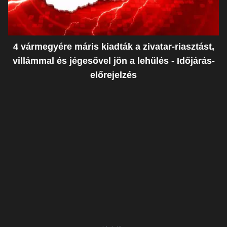
4 vármegyére máris kiadták a zivatar-riasztást,
villámmal és jégesővel jön a lehűlés - Időjárás-
előrejelzés