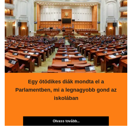
Egy ötödikes diák mondta el a
Parlamentben, mi a legnagyobb gond az
iskolában
Olvass tovább...