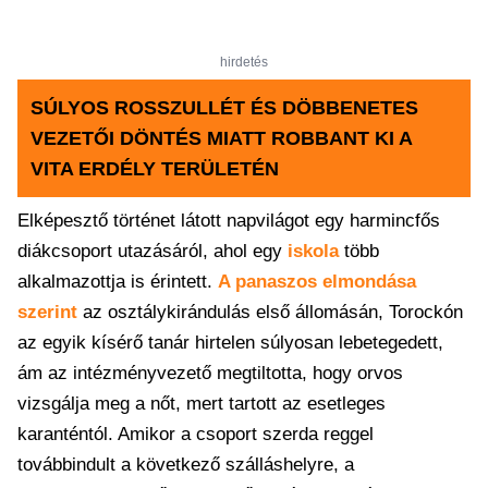
hirdetés
SÚLYOS ROSSZULLÉT ÉS DÖBBENETES
VEZETŐI DÖNTÉS MIATT ROBBANT KI A
VITA ERDÉLY TERÜLETÉN
Elképesztő történet látott napvilágot egy harmincfős
diákcsoport utazásáról, ahol egy
iskola
több
alkalmazottja is érintett.
A panaszos elmondása
szerint
az osztálykirándulás első állomásán, Torockón
az egyik kísérő tanár hirtelen súlyosan lebetegedett,
ám az intézményvezető megtiltotta, hogy orvos
vizsgálja meg a nőt, mert tartott az esetleges
karanténtól. Amikor a csoport szerda reggel
továbbindult a következő szálláshelyre, a