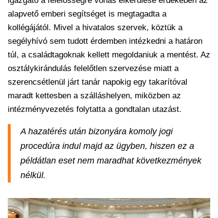
igazgató a felelősségre vonás elkerülése érdekében az
alapvető emberi segítséget is megtagadta a
kollégájától. Mivel a hivatalos szervek, köztük a
segélyhívó sem tudott érdemben intézkedni a határon
túl, a családtagoknak kellett megoldaniuk a mentést. Az
osztálykirándulás felelőtlen szervezése miatt a
szerencsétlenül járt tanár napokig egy takarítóval
maradt kettesben a szálláshelyen, miközben az
intézményvezetés folytatta a gondtalan utazást.
A hazatérés után bizonyára komoly jogi
procedúra indul majd az ügyben, hiszen ez a
példátlan eset nem maradhat következmények
nélkül.