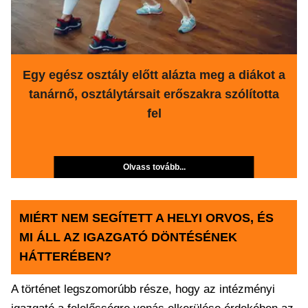
Egy egész osztály előtt alázta meg a diákot a
tanárnő, osztálytársait erőszakra szólította
fel
Olvass tovább...
MIÉRT NEM SEGÍTETT A HELYI ORVOS, ÉS
MI ÁLL AZ IGAZGATÓ DÖNTÉSÉNEK
HÁTTERÉBEN?
A történet legszomorúbb része, hogy az intézményi