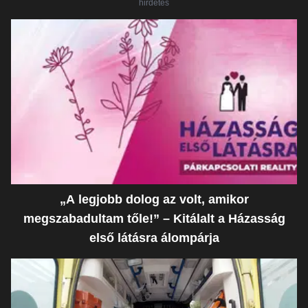
hirdetés
„A legjobb dolog az volt, amikor
megszabadultam tőle!” – Kitálalt a Házasság
első látásra álompárja