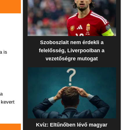
Szoboszlait nem érdekli a
felelősség, Liverpoolban a
a is
vezetőségre mutogat
ta
 kevert
Kvíz: Eltűnőben lévő magyar