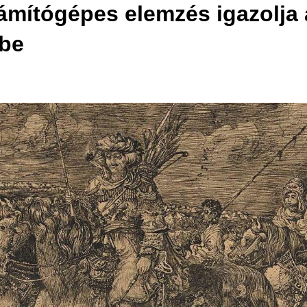
mítógépes elemzés igazolja 
 be