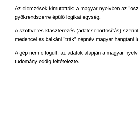
Az elemzések kimutatták: a magyar nyelvben az "osz
gyökrendszerre épülő logikai egység.
A szoftveres klaszterezés (adatcsoportosítás) szerin
medencei és balkáni "trák" népnév magyar hangtani l
A gép nem elfogult: az adatok alapján a magyar nyelv
tudomány eddig feltételezte.