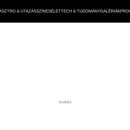
ASZTRO & UTAZÁS
SZÍNES
ÉLET
TECH & TUDOMÁNY
GALÉRIÁK
PRO
hirdetés