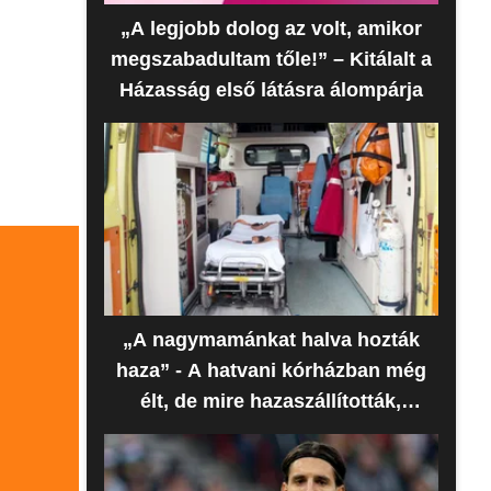
„A legjobb dolog az volt, amikor
megszabadultam tőle!” – Kitálalt a
Házasság első látásra álompárja
„A nagymamánkat halva hozták
haza” - A hatvani kórházban még
élt, de mire hazaszállították,
meghalt az idős nő