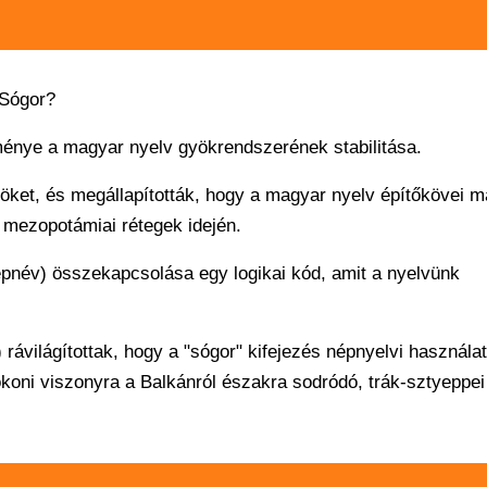
 Sógor?
énye a magyar nyelv gyökrendszerének stabilitása.
öket, és megállapították, hogy a magyar nyelv építőkövei m
 mezopotámiai rétegek idején.
népnév) összekapcsolása egy logikai kód, amit a nyelvünk
rávilágítottak, hogy a "sógor" kifejezés népnyelvi használa
okoni viszonyra a Balkánról északra sodródó, trák-sztyeppei