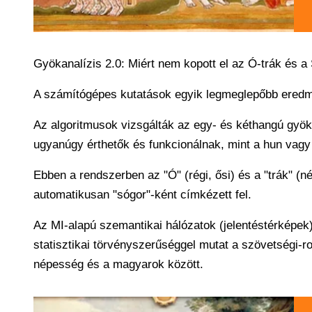
Gyökanalízis 2.0: Miért nem kopott el az Ó-trák és a
A számítógépes kutatások egyik legmeglepőbb eredm
Az algoritmusok vizsgálták az egy- és kéthangú gyök
ugyanúgy érthetők és funkcionálnak, mint a hun vagy
Ebben a rendszerben az "Ó" (régi, ősi) és a "trák" (
automatikusan "sógor"-ként címkézett fel.
Az MI-alapú szemantikai hálózatok (jelentéstérképek) 
statisztikai törvényszerűséggel mutat a szövetségi-r
népesség és a magyarok között.