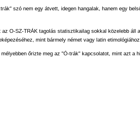
trák" szó nem egy átvett, idegen hangalak, hanem egy bels
t az O-SZ-TRÁK tagolás statisztikailag sokkal közelebb áll 
eképezéséhez, mint bármely német vagy latin etimológiához
 mélyebben őrizte meg az "Ó-trák" kapcsolatot, mint azt a h