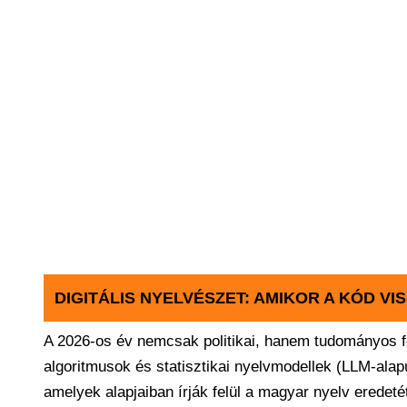
DIGITÁLIS NYELVÉSZET: AMIKOR A KÓD VI
A 2026-os év nemcsak politikai, hanem tudományos fö
algoritmusok és statisztikai nyelvmodellek (LLM-ala
amelyek alapjaiban írják felül a magyar nyelv eredeté