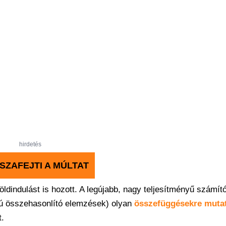
hirdetés
SSZAFEJTI A MÚLTAT
ldindulást is hozott. A legújabb, nagy teljesítményű számí
pú összehasonlító elemzések) olyan
összefüggésekre mutat
t.