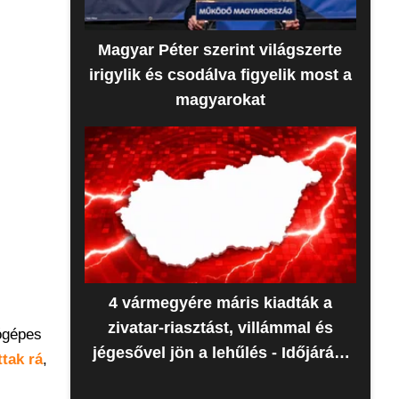
Magyar Péter szerint világszerte
irigylik és csodálva figyelik most a
magyarokat
4 vármegyére máris kiadták a
zivatar-riasztást, villámmal és
tógépes
jégesővel jön a lehűlés - Időjárás-
tak rá
,
előrejelzés