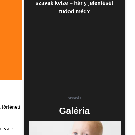
szavak kvíze – hány jelentését
tudod még?
hirdetés
történeti
Galéria
l való