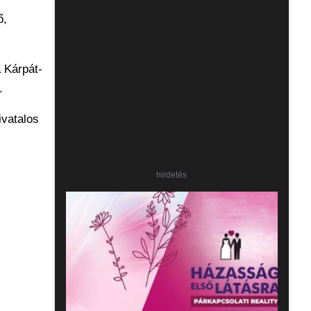
ő,
a Kárpát-
.
ivatalos
hirdetés