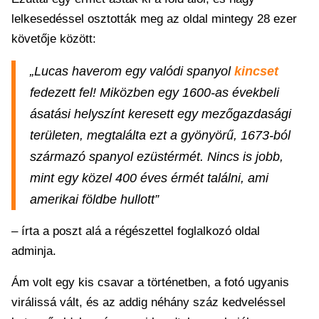
lelkesedéssel osztották meg az oldal mintegy 28 ezer
követője között:
„Lucas haverom egy valódi spanyol
kincset
fedezett fel! Miközben egy 1600-as évekbeli
ásatási helyszínt keresett egy mezőgazdasági
területen, megtalálta ezt a gyönyörű, 1673-ból
származó spanyol ezüstérmét. Nincs is jobb,
mint egy közel 400 éves érmét találni, ami
amerikai földbe hullott”
– írta a poszt alá a régészettel foglalkozó oldal
adminja.
Ám volt egy kis csavar a történetben, a fotó ugyanis
virálissá vált, és az addig néhány száz kedveléssel