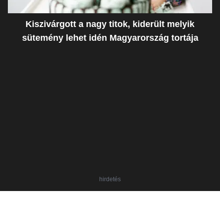
Kiszivárgott a nagy titok, kiderült melyik
sütemény lehet idén Magyarország tortája
hirdetés