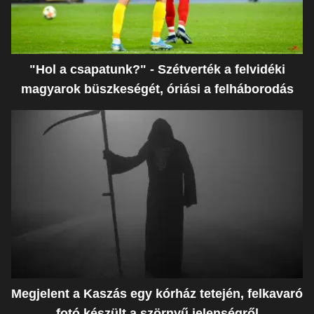
"Hol a csapatunk?" - Szétverték a felvidéki
magyarok büszkeségét, óriási a felháborodás
Megjelent a Kaszás egy kórház tetején, felkavaró
fotó készült a szörnyű jelenségről