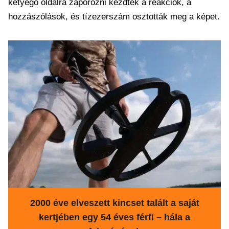
ketyegő oldalra záporozni kezdtek a reakciók, a
hozzászólások, és tízezerszám osztották meg a képet.
2000 éve elveszett kincset talált a saját
kertjében egy 54 éves férfi – hála a