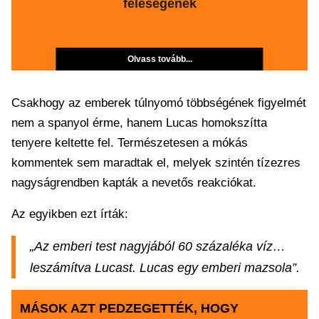
feleségének
Olvass tovább...
Csakhogy az emberek túlnyomó többségének figyelmét
nem a spanyol érme, hanem Lucas homokszítta
tenyere keltette fel. Természetesen a mókás
kommentek sem maradtak el, melyek szintén tízezres
nagyságrendben kapták a nevetős reakciókat.
Az egyikben ezt írták:
„Az emberi test nagyjából 60 százaléka víz…
leszámítva Lucast. Lucas egy emberi mazsola”.
MÁSOK AZT PEDZEGETTÉK, HOGY