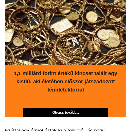
1,1 milliárd forint értékű kincset talált egy
kisfiú, aki életében először játszadozott
fémdetektorral
Olvass tovább...
Ezúttal egy érmét ástak ki a föld alól, és nagy