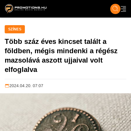
ZENE, FILM & KULT
SPORT
GASZTRO & UTAZÁS
SZÍNES
ÉLET
TECH & TU
SZÍNES
Több száz éves kincset talált a
földben, mégis mindenki a régész
mazsolává aszott ujjaival volt
elfoglalva
2024.04.20. 07:07