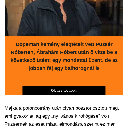
Dopeman kemény elégtételt vett Puzsér
Róberten, Ábrahám Róbert után ő vitte be a
következő ütést: egy mondattal üzent, de az
jobban fáj egy balhorognál is
Olvass tovább...
Majka a pofonbotrány után olyan posztot osztott meg,
ami gyakorlatilag egy „nyilvános kiröhögése” volt
Puzsérnek az eset miatt, elmondása szerint ez már