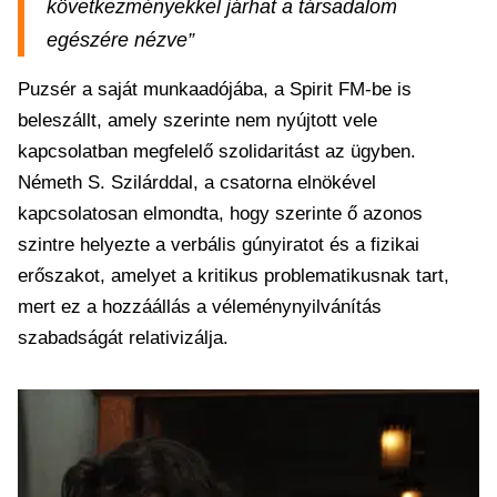
következményekkel járhat a társadalom
egészére nézve”
Puzsér a saját munkaadójába, a Spirit FM-be is
beleszállt, amely szerinte nem nyújtott vele
kapcsolatban megfelelő szolidaritást az ügyben.
Németh S. Szilárddal, a csatorna elnökével
kapcsolatosan elmondta, hogy szerinte ő azonos
szintre helyezte a verbális gúnyiratot és a fizikai
erőszakot, amelyet a kritikus problematikusnak tart,
mert ez a hozzáállás a véleménynyilvánítás
szabadságát relativizálja.