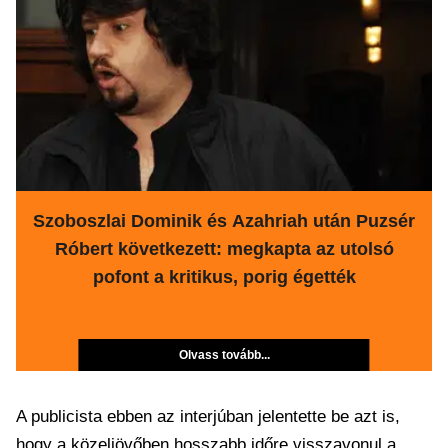
Szoboszlai Dominik és Azahriah után Puzsér
Róbert következett: megkapta az utolsó
pofont a kritikus, porig égették
Olvass tovább...
A publicista ebben az interjúban jelentette be azt is,
hogy a közeljövőben hosszabb időre visszavonul a