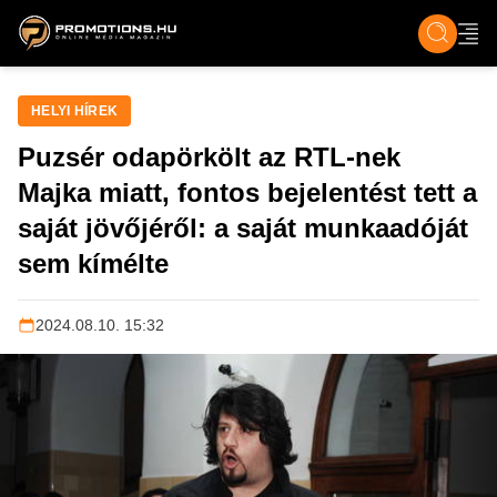
ZENE, FILM & KULT
SPORT
GASZTRO & UTAZÁS
SZÍNES
ÉLET
TECH & TU
HELYI HÍREK
Puzsér odapörkölt az RTL-nek
Majka miatt, fontos bejelentést tett a
saját jövőjéről: a saját munkaadóját
sem kímélte
2024.08.10. 15:32