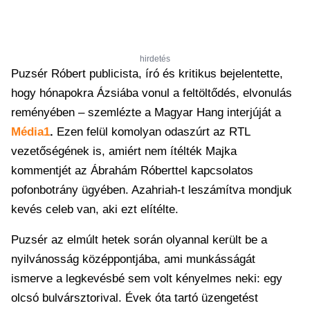
hirdetés
Puzsér Róbert publicista, író és kritikus bejelentette,
hogy hónapokra Ázsiába vonul a feltöltődés, elvonulás
reményében – szemlézte a Magyar Hang interjúját a
Média1
.
Ezen felül komolyan odaszúrt az RTL
vezetőségének is, amiért nem ítélték Majka
kommentjét az Ábrahám Róberttel kapcsolatos
pofonbotrány ügyében. Azahriah-t leszámítva mondjuk
kevés celeb van, aki ezt elítélte.
Puzsér az elmúlt hetek során olyannal került be a
nyilvánosság középpontjába, ami munkásságát
ismerve a legkevésbé sem volt kényelmes neki: egy
olcsó bulvársztorival. Évek óta tartó üzengetést