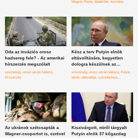
fog örülni
Magyar Posta
átalakítás
kormány
Oda az inváziós orosz
Kész a terv Putyin elnök
hadsereg fele? - Az amerikai
eltávolítására, kegyetlen
hírszerzés megszólalt
dologra készülnek az
oroszok
veszteség
orosz-ukrán háború
veszteség
orosz-ukrán háború
Putyin
hírszerzés
elnök
eltávolítás
szívinfarktus
gyilkosság
béke
Az ukránok szétcsapták a
Kiszivárgott, miről tárgyalt
Wagner-csoportot is, ezrével
Putyin elnök 37 kőgazdag