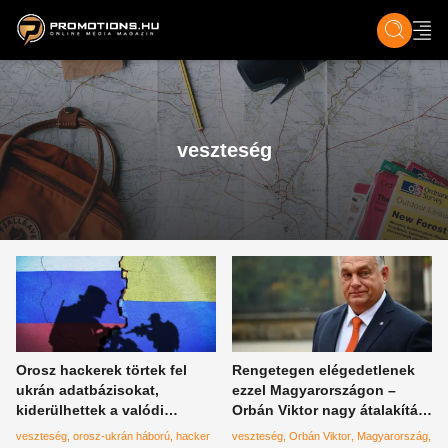
ZENE, FILM & KULT
SPORT
GASZTRO & UTAZÁS
SZÍNES
ÉLET
TECH & TU
veszteség
Orosz hackerek törtek fel
Rengetegen elégedetlenek
ukrán adatbázisokat,
ezzel Magyarországon –
kiderülhettek a valódi
Orbán Viktor nagy átalakítást
veszteséget, Zelenszkij nem
ígér
veszteség
orosz-ukrán háború
hacker
veszteség
Orbán Viktor
Magyarország