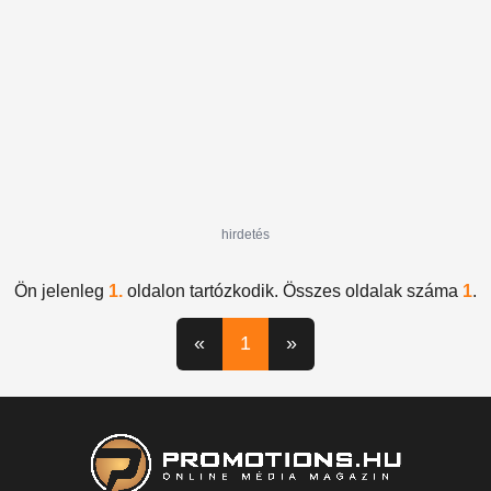
hirdetés
Ön jelenleg
1.
oldalon tartózkodik. Összes oldalak száma
1
.
«
1
»