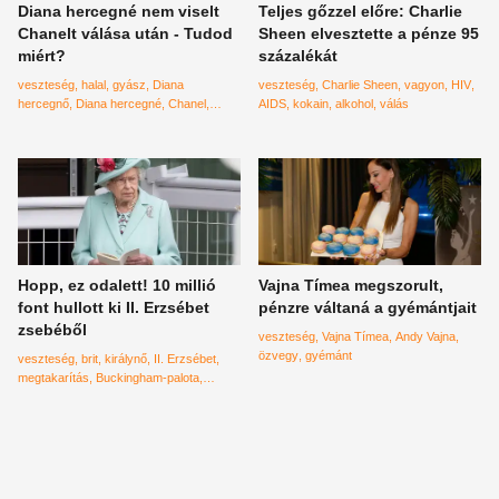
Diana hercegné nem viselt
Teljes gőzzel előre: Charlie
Chanelt válása után - Tudod
Sheen elvesztette a pénze 95
miért?
százalékát
veszteség
halal
gyász
Diana
veszteség
Charlie Sheen
vagyon
HIV
hercegnő
Diana hercegné
Chanel
AIDS
kokain
alkohol
válás
Károly herceg
netflix
Hopp, ez odalett! 10 millió
Vajna Tímea megszorult,
font hullott ki II. Erzsébet
pénzre váltaná a gyémántjait
zsebéből
veszteség
Vajna Tímea
Andy Vajna
özvegy
gyémánt
veszteség
brit
királynő
II. Erzsébet
megtakarítás
Buckingham-palota
turizmus