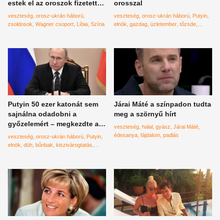
estek el az oroszok fizetett
orosszal
zsoldosai
veszteség
orosz-ukrán háború
veszteség
orosz-ukrán háború
Putyin
zsoldosok
Wagner csoport
Líbia
Szíria
elnök
gazdag
üzletember
tőzsde
szankciók
Putyin 50 ezer katonát sem
Járai Máté a színpadon tudta
sajnálna odadobni a
meg a szörnyű hírt
győzelemért – megkezdte a
veszteség
halal
gyász
Járai Máté
bűnbakkeresést is
édesanya
fájdalom
padlás
veszteség
orosz-ukrán háború
Putyin
elnök
düh
bűnbak
kiszivárogtatás
haditerv