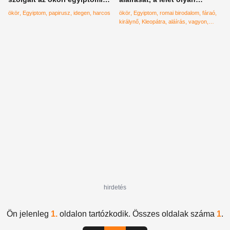
hadseregben
értékes lehet, mint a Mona
ökör
Egyiptom
papirusz
idegen
harcos
ökör
Egyiptom
romai birodalom
fáraó
Lisa
királynő
Kleopátra
aláírás
vagyon
papirusz
hirdetés
Ön jelenleg
1.
oldalon tartózkodik. Összes oldalak száma
1
.