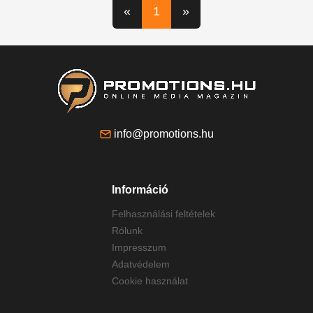
«
1
»
info@promotions.hu
Információ
Felhasználási feltételek
Rólunk
Impresszum
Adatvédelem
Cookie használat