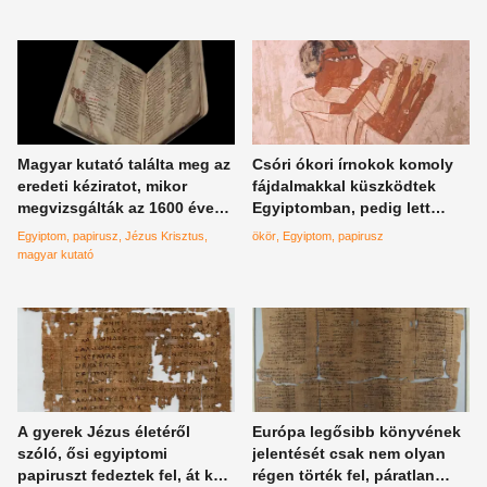
Magyar kutató találta meg az
Csóri ókori írnokok komoly
eredeti kéziratot, mikor
fájdalmakkal küszködtek
megvizsgálták az 1600 éves
Egyiptomban, pedig lett
papiruszt, nem akartak hinni
volna megoldás
Egyiptom
papirusz
Jézus Krisztus
ökör
Egyiptom
papirusz
a szemüknek
magyar kutató
A gyerek Jézus életéről
Európa legősibb könyvének
szóló, ősi egyiptomi
jelentését csak nem olyan
papiruszt fedeztek fel, át kell
régen törték fel, páratlan