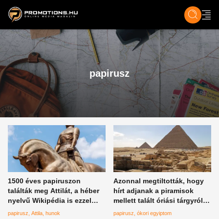
ZENE, FILM & KULT
SPORT
GASZTRO & UTAZÁS
SZÍNES
ÉLET
TECH & TU
papirusz
1500 éves papiruszon
Azonnal megtiltották, hogy
találták meg Attilát, a héber
hírt adjanak a piramisok
nyelvű Wikipédia is ezzel
mellett talált óriási tárgyról,
illusztrálja a hunok királyát
amely botrányt okozott
papirusz
Attila
hunok
papirusz
ókori egyiptom