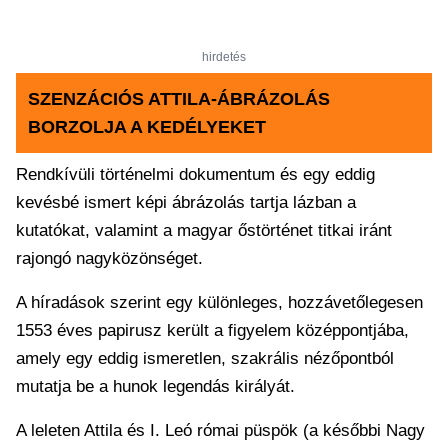
hirdetés
SZENZÁCIÓS ATTILA-ÁBRÁZOLÁS
BORZOLJA A KEDÉLYEKET
Rendkívüli történelmi dokumentum és egy eddig
kevésbé ismert képi ábrázolás tartja lázban a
kutatókat, valamint a magyar őstörténet titkai iránt
rajongó nagyközönséget.
A híradások szerint egy különleges, hozzávetőlegesen
1553 éves papirusz került a figyelem középpontjába,
amely egy eddig ismeretlen, szakrális nézőpontból
mutatja be a hunok legendás királyát.
A leleten Attila és I. Leó római püspök (a későbbi Nagy