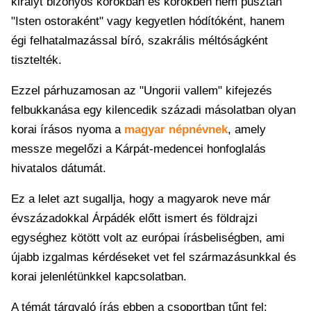
királyt bizonyos korokban és körökben nem pusztán
"Isten ostoraként" vagy kegyetlen hódítóként, hanem
égi felhatalmazással bíró, szakrális méltóságként
tisztelték.
Ezzel párhuzamosan az "Ungorii vallem" kifejezés
felbukkanása egy kilencedik századi másolatban olyan
korai írásos nyoma a
magyar népnévnek
, amely
messze megelőzi a Kárpát-medencei honfoglalás
hivatalos dátumát.
Ez a lelet azt sugallja, hogy a magyarok neve már
évszázadokkal Árpádék előtt ismert és földrajzi
egységhez kötött volt az európai írásbeliségben, ami
újabb izgalmas kérdéseket vet fel származásunkkal és
korai jelenlétünkkel kapcsolatban.
A témát tárgyaló írás ebben a csoportban tűnt fel: