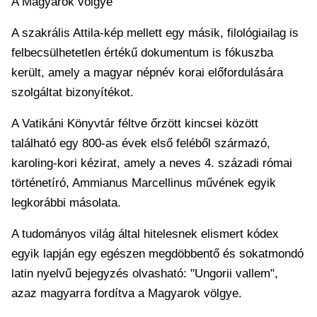
A Magyarok völgye
A szakrális Attila-kép mellett egy másik, filológiailag is
felbecsülhetetlen értékű dokumentum is fókuszba
került, amely a magyar népnév korai előfordulására
szolgáltat bizonyítékot.
A Vatikáni Könyvtár féltve őrzött kincsei között
található egy 800-as évek első feléből származó,
karoling-kori kézirat, amely a neves 4. századi római
történetíró, Ammianus Marcellinus művének egyik
legkorábbi másolata.
A tudományos világ által hitelesnek elismert kódex
egyik lapján egy egészen megdöbbentő és sokatmondó
latin nyelvű bejegyzés olvasható: "Ungorii vallem",
azaz magyarra fordítva a Magyarok völgye.