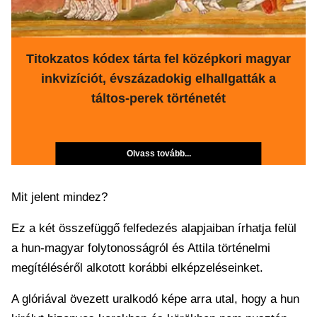
Titokzatos kódex tárta fel középkori magyar
inkvizíciót, évszázadokig elhallgatták a
táltos-perek történetét
Olvass tovább...
Mit jelent mindez?
Ez a két összefüggő felfedezés alapjaiban írhatja felül
a hun-magyar folytonosságról és Attila történelmi
megítéléséről alkotott korábbi elképzeléseinket.
A glóriával övezett uralkodó képe arra utal, hogy a hun