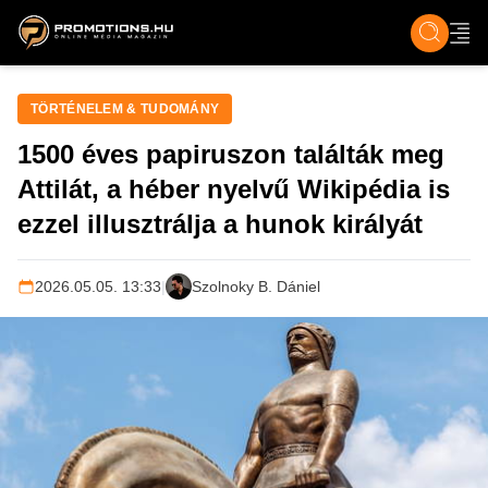
ZENE, FILM & KULT
SPORT
GASZTRO & UTAZÁS
SZÍNES
ÉLET
TECH & TU
TÖRTÉNELEM & TUDOMÁNY
1500 éves papiruszon találták meg
Attilát, a héber nyelvű Wikipédia is
ezzel illusztrálja a hunok királyát
2026.05.05. 13:33
|
Szolnoky B. Dániel