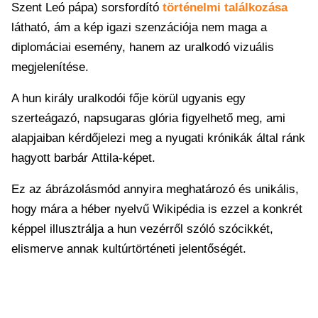
Szent Leó pápa) sorsfordító
történelmi találkozása
látható, ám a kép igazi szenzációja nem maga a
diplomáciai esemény, hanem az uralkodó vizuális
megjelenítése.
A hun király uralkodói fője körül ugyanis egy
szerteágazó, napsugaras glória figyelhető meg, ami
alapjaiban kérdőjelezi meg a nyugati krónikák által ránk
hagyott barbár Attila-képet.
Ez az ábrázolásmód annyira meghatározó és unikális,
hogy mára a héber nyelvű Wikipédia is ezzel a konkrét
képpel illusztrálja a hun vezérről szóló szócikkét,
elismerve annak kultúrtörténeti jelentőségét.