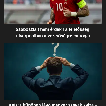
Szoboszlait nem érdekli a felelősség,
Liverpoolban a vezetőségre mutogat
Kvíz: Eltűnőben lévő magyar szavak kvíze –