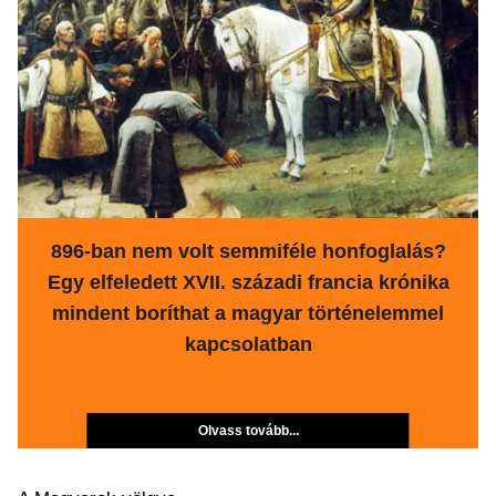
896-ban nem volt semmiféle honfoglalás?
Egy elfeledett XVII. századi francia krónika
mindent boríthat a magyar történelemmel
kapcsolatban
Olvass tovább...