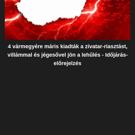
4 vármegyére máris kiadták a zivatar-riasztást,
villámmal és jégesővel jön a lehűlés - Időjárás-
előrejelzés