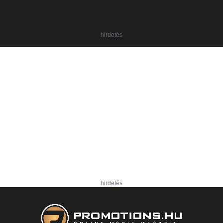
hirdetés
hirdetés