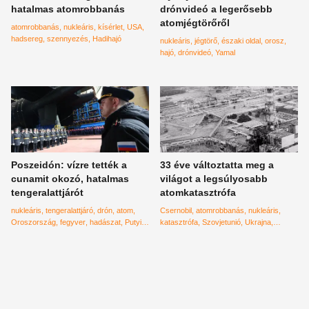
hatalmas atomrobbanás
drónvideó a legerősebb
atomjégtörőről
atomrobbanás
nukleáris
kísérlet
USA
hadsereg
szennyezés
Hadihajó
nukleáris
jégtörő
északi oldal
orosz
hajó
drónvideó
Yamal
Poszeidón: vízre tették a
33 éve változtatta meg a
cunamit okozó, hatalmas
világot a legsúlyosabb
tengeralattjárót
atomkatasztrófa
nukleáris
tengeralattjáró
drón
atom
Csernobil
atomrobbanás
nukleáris
Oroszország
fegyver
hadászat
Putyin
katasztrófa
Szovjetunió
Ukrajna
Poszeidón
sugárzás
sugárbetegség
rák
szocializmus
Gorbacsov
keleti blokk