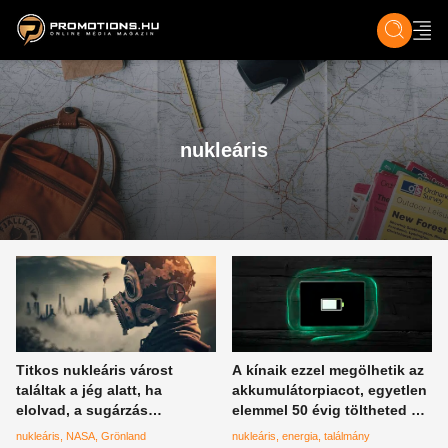
ZENE, FILM & KULT
SPORT
GASZTRO & UTAZÁS
SZÍNES
ÉLET
TECH & TU
nukleáris
Titkos nukleáris várost
A kínaik ezzel megölhetik az
találtak a jég alatt, ha
akkumulátorpiacot, egyetlen
elolvad, a sugárzás
elemmel 50 évig töltheted a
rászabadul a világra
cuccaidat
nukleáris
NASA
Grönland
nukleáris
energia
találmány