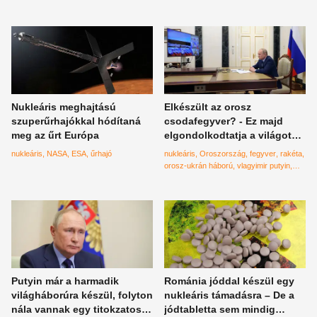
Nukleáris meghajtású
Elkészült az orosz
szuperűrhajókkal hódítaná
csodafegyver? - Ez majd
meg az űrt Európa
elgondolkodtatja a világot
Putyin szerint
nukleáris
NASA
ESA
űrhajó
nukleáris
Oroszország
fegyver
rakéta
orosz-ukrán háború
vlagyimir putyin
csodafegyver
Putyin már a harmadik
Románia jóddal készül egy
világháborúra készül, folyton
nukleáris támadásra – De a
nála vannak egy titokzatos
jódtabletta sem mindig