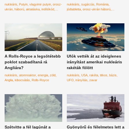
aktatáskában a nukleáris
megoldás
nukleáris
Putyin
vlagyimir putyin
orosz-
nukleáris
sugárzás
Románia
indítókódok? - fotó
ukrán
háború
aktatáska
indítókód
jódtabletta
orosz-ukrán háború
temetés
Harmadik világháború
atomkatasztrófa
jód
A Rolls-Royce a legsötétebb
Ufók vették át az ideiglenes
poklot szabadítaná rá
irányítást amerikai nukleáris
Angliára?
rakéták fölött
nukleáris
atomreaktor
energia
zöld
nukleáris
USA
rakéta
titkos
bázis
Anglia
kibocsátás
Rolls-Royce
UFO
irányítás
zavar
Szétvitte a fél lagúnát a
Gyönyörű és félelmetes lett a