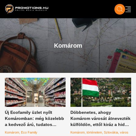
ZENE, FILM & KULT
SPORT
GASZTRO & UTAZÁS
SZÍNES
ÉLET
TECH & TU
Komárom
Új Ecofamily üzlet nyílt
Döbbenetes, ahogy
Komáromban: még közelebb
Komárom városát átnevezték
a kedvező árú, tudatos
külföldön, ettől kiráz a hideg
bevásárlás
minket
Komárom
Eco Family
Komárom
történelem
Szlovákia
város