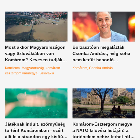
Most akkor Magyarországon
Borzasztóan megalázták
vagy Szlovákiában van
Csonka Andrást, még soha
Komárom? Kevesen tudják a
nem került hasonló
helyes választ
helyzetbe
Komárom
Magyarország
komárom-
Komárom
Csonka András
esztergom vármegye
Szlovákia
Játéknak indult, szörnyűség
Komárom-Esztergom megye
történt Komáromban - ezért
a NATO kilövési listáján: a
állt le a strandon egy kisfiú
történelem nehéz terhet rótt