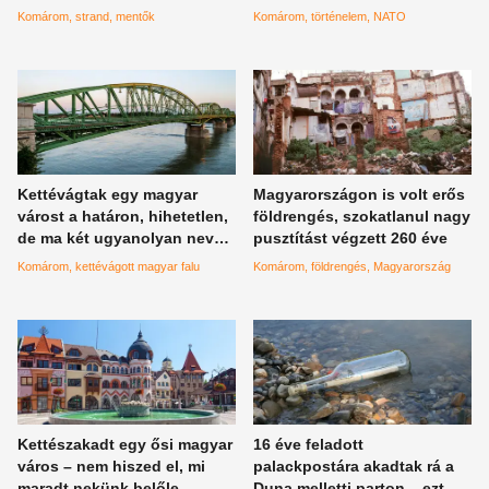
szíve
hazánkra
Komárom
strand
mentők
Komárom
történelem
NATO
Kettévágtak egy magyar
Magyarországon is volt erős
várost a határon, hihetetlen,
földrengés, szokatlanul nagy
de ma két ugyanolyan nevű
pusztítást végzett 260 éve
település is létezik egymás
Komárom
kettévágott magyar falu
Komárom
földrengés
Magyarország
mellett Trianon után
Kettészakadt egy ősi magyar
16 éve feladott
város – nem hiszed el, mi
palackpostára akadtak rá a
maradt nekünk belőle
Duna melletti parton – ezt az