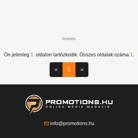
hirdetés
Ön jelenleg
1.
oldalon tartózkodik. Összes oldalak száma
1
.
«
1
»
info@promotions.hu