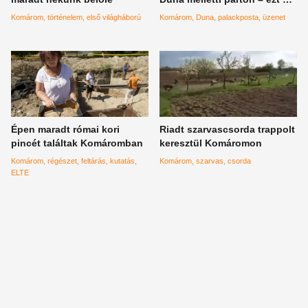
üzenetet találták benne
Komárom
történelem
első világháború
Komárom
Duna
palackposta
üzenet
Épen maradt római kori
Riadt szarvascsorda trappolt
pincét találtak Komáromban
keresztül Komáromon
Komárom
régészet
feltárás
kutatás
Komárom
szarvas
csorda
ELTE