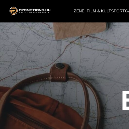
ZENE, FILM & KULT
SPORT
G