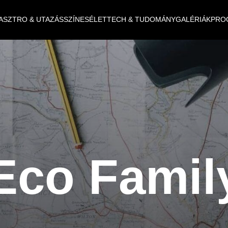
ASZTRO & UTAZÁS
SZÍNES
ÉLET
TECH & TUDOMÁNY
GALÉRIÁK
PRO
Eco Famil