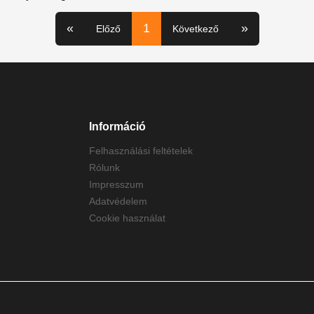
«
1
»
Előző
Következő
Információ
Felhasználási feltételek
Rólunk
Impresszum
Adatvédelem
Cookie használat