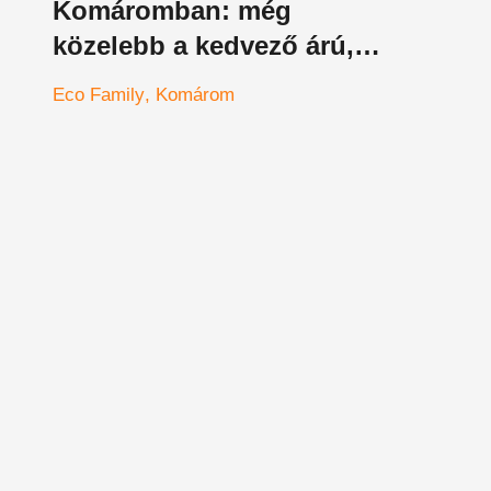
Komáromban: még
közelebb a kedvező árú,
tudatos bevásárlás
Eco Family
Komárom