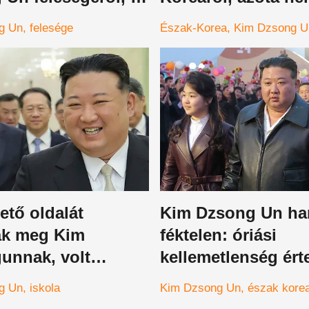
oreai diktátor egy
hallottak róla
g Un
felesége
Észak-Korea
Kim Dzsong U
 nem tudott
tni
ető oldalát
Kim Dzsong Un ha
ák meg Kim
féktelen: óriási
unnak, volt
kellemetlenség ért
társa fedte fel a
észak-koreai diktát
g Un
iskola
Kim Dzsong Un
észak kore
 titkát