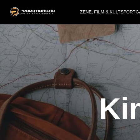
ZENE, FILM & KULT
SPORT
G
Ki