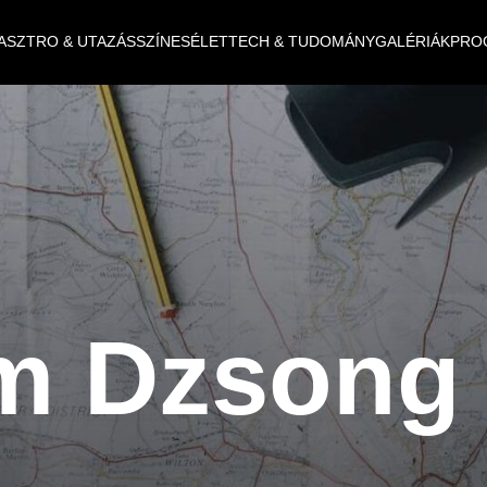
ASZTRO & UTAZÁS
SZÍNES
ÉLET
TECH & TUDOMÁNY
GALÉRIÁK
PRO
m Dzsong