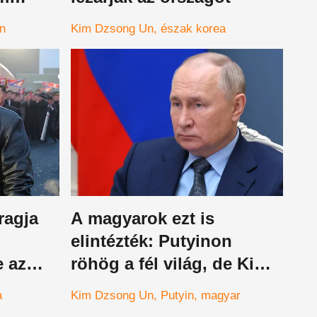
n
Kim Dzsong Un
észak korea
ragja
A magyarok ezt is
elintézték: Putyinon
e az
röhög a fél világ, de Kim
ort
Dzsong Un is brutálisan
a
Kim Dzsong Un
Putyin
magyar
beégett, botrányos videó