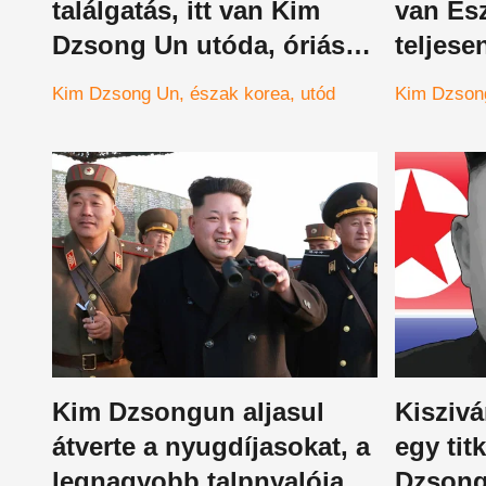
találgatás, itt van Kim
van És
Dzsong Un utóda, óriásit
teljese
változás előtt áll a világ
Kim Dzsong Un
észak korea
utód
Kim Dzson
legfurcsább diktatúrája
Kim Dzsongun aljasul
Kiszivá
átverte a nyugdíjasokat, a
egy tit
legnagyobb talpnyalója
Dzsong 