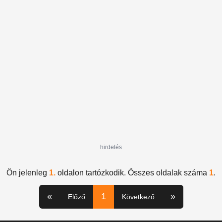
hirdetés
Ön jelenleg
1.
oldalon tartózkodik. Összes oldalak száma
1
.
«
1
»
Előző
Következő