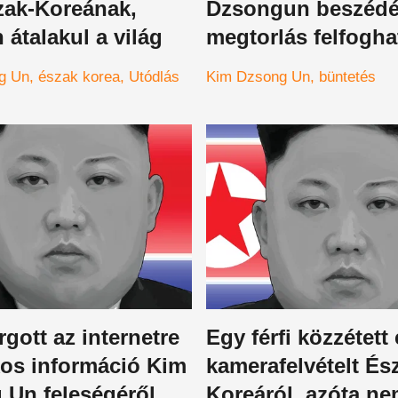
zak-Koreának,
Dzsongun beszédé
n átalakul a világ
megtorlás felfogha
volt
g Un
észak korea
Utódlás
Kim Dzsong Un
büntetés
rgott az internetre
Egy férfi közzétett
kos információ Kim
kamerafelvételt És
Un feleségéről, az
Koreáról, azóta n