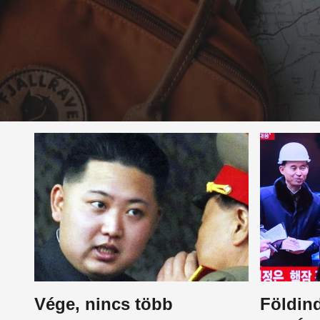
Vége, nincs több
Földind