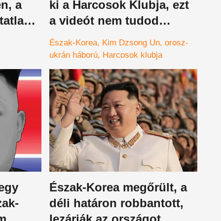
n, a
ki a Harcosok Klubja, ezt
tatlan
a videót nem tudod
végignézni
Észak-Korea
Kim Dzsong Un
orosz-
ukrán háború
Harcosok klubja
 egy
Észak-Korea megőrült, a
zak-
déli határon robbantott,
em
lezárják az országot