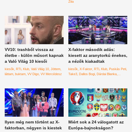
műsorától
Zita
VV10: trashből vissza az
X-faktor második adás:
életbe - külön műsort kapnak
kiesett az aranytorkú énekes,
a Való Világ 10 kiesői
a nézők kiakadtak
kiesők
RTL Klub
Való Világ 10
Jöttem
kiesők
X-Faktor
RTL Klub
Puskás Peti
láttam
buktam
VV Digo
VV Mercédesz
Take3
Dallos Bogi
Dárdai Blanka
Gáspár Laci
ByeAlex
Ilyen még nem történt az X-
Miért sok a 24 válogatott az
faktorban, négyen is kiestek
Európa-bajnokságon?