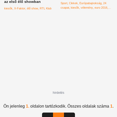
az első élő showban
Sport
Cikkek
Európabajnokság
24
csapat
kiesők
vélemény
euro 2016
kiesők
X-Faktor
élő show
RTL Klub
Euro 2020
Platini
csoportharmadikok
kijutás
hirdetés
Ön jelenleg
1.
oldalon tartózkodik. Összes oldalak száma
1
.