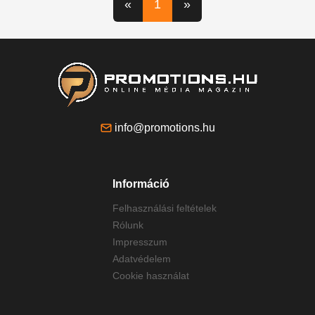
«
1
»
info@promotions.hu
Információ
Felhasználási feltételek
Rólunk
Impresszum
Adatvédelem
Cookie használat