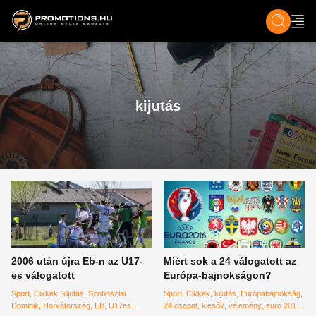
ZENE, FILM & KULT
SPORT
GASZTRO & UTAZÁS
SZÍNES
ÉLET
TECH & TU
kijutás
2006 után újra Eb-n az U17-
Miért sok a 24 válogatott az
es válogatott
Európa-bajnokságon?
Sport
Cikkek
kijutás
Szoboszlai
Sport
Cikkek
kijutás
Európabajnokság
Dominik
Horvátország
EB
U17es
24 csapat
kiesők
vélemény
euro 2016