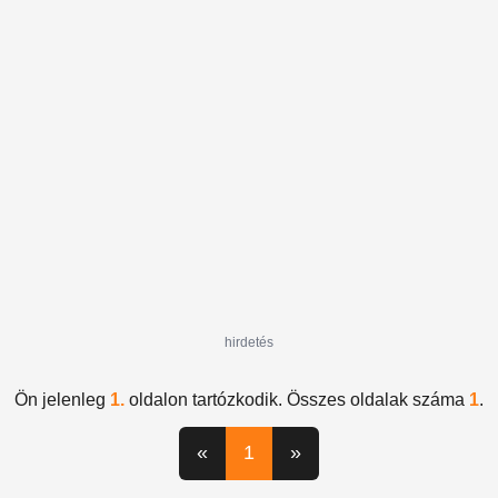
válogatott
Euro 2020
Platini
csoportharmadikok
hirdetés
Ön jelenleg
1.
oldalon tartózkodik. Összes oldalak száma
1
.
«
1
»