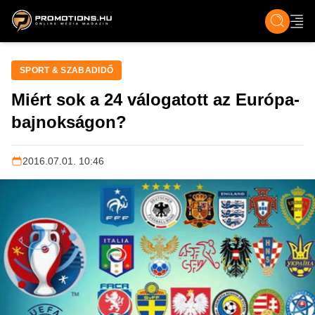
ZENE, FILM & KULT
SPORT
GASZTRO & UTAZÁS
SZÍNES
ÉLET
TECH & TU
SPORT & SZABADIDŐ
Miért sok a 24 válogatott az Európa-
bajnokságon?
2016.07.01. 10:46