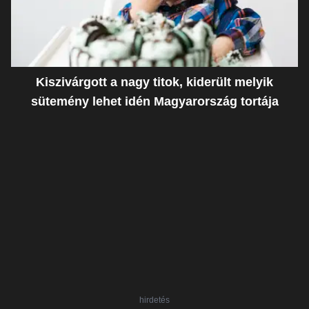
Kiszivárgott a nagy titok, kiderült melyik
sütemény lehet idén Magyarország tortája
hirdetés