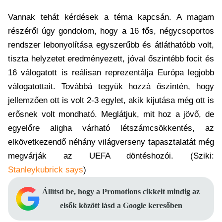
Vannak tehát kérdések a téma kapcsán. A magam
részéről úgy gondolom, hogy a 16 fős, négycsoportos
rendszer lebonyolítása egyszerűbb és átláthatóbb volt,
tiszta helyzetet eredményezett, jóval őszintébb focit és
16 válogatott is reálisan reprezentálja Európa legjobb
válogatottait. Továbbá tegyük hozzá őszintén, hogy
jellemzően ott is volt 2-3 egylet, akik kijutása még ott is
erősnek volt mondható. Meglátjuk, mit hoz a jövő, de
egyelőre aligha várható létszámcsökkentés, az
elkövetkezendő néhány világverseny tapasztalatát még
megvárják az UEFA döntéshozói. (Sziki:
Stanleykubrick says
)
Állítsd be, hogy a Promotions cikkeit mindig az
elsők között lásd a Google keresőben