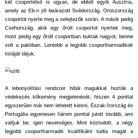
két csoportelső is ugyan, de ebből egyik Ausztria,
amely az Eb-n jól beárazott Svédország, Oroszország
csoportot nyerte meg a selejtezők során. A másik pedig
Csehország, akik egy őrült csoportot nyertek meg,
most pedig egy őrült csoportban buktak nagyot, benne
volt a pakliban. Lentebb a legjobb csoportharmadikok
listáját látjuk.
A lebonyolítási rendszer hibái magukkal hozták a
védekezés kőkemény megjelenését, hiszen 4 ponttal
egyszerűen már nem lehetett kiesni, Észak-Írország és
Portugália egyenesen három ponttal jutott tovább, ami
valljuk be, igen nevetséges. Mint köztudott, a négy
legjobb csoportharmadik kvalifikálni tudta magát a