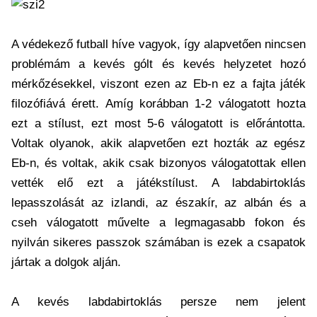
A védekező futball híve vagyok, így alapvetően nincsen
problémám a kevés gólt és kevés helyzetet hozó
mérkőzésekkel, viszont ezen az Eb-n ez a fajta játék
filozófiává érett. Amíg korábban 1-2 válogatott hozta
ezt a stílust, ezt most 5-6 válogatott is előrántotta.
Voltak olyanok, akik alapvetően ezt hozták az egész
Eb-n, és voltak, akik csak bizonyos válogatottak ellen
vették elő ezt a játékstílust. A labdabirtoklás
lepasszolását az izlandi, az északír, az albán és a
cseh válogatott művelte a legmagasabb fokon és
nyilván sikeres passzok számában is ezek a csapatok
jártak a dolgok alján.
A kevés labdabirtoklás persze nem jelent