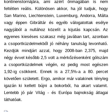
kontinenstornájára, ami azért önmagában is nem
feltétlen reális. Különösen akkor, ha jól tudjuk, hogy
San Marino, Liechtenstein, Luxemburg, Andorra, Málta
vagy éppen Gibráltár és egyéb válogatottak esélye
nagyjából a nullához közelít a kijutás kapcsán. Az
egyenes kieséses szakasz még javában tart, azonban
a csoportküzdelmekből jó néhány tanulság levonható.
Kezdjük mindjárt azzal, hogy 2008-ban 2,375, majd
négy évvel később 2,5 volt a mérkőzésenként gólszám
a csoportküzdelmek végén, ez pedig most egészen
1,92-ig csökkent. Ennek is a 27,5%-a a 80. percet
követően született. Ergo, amikor már valakinek tényleg
igazán ki kellett bújni a bokorból, ha akart valamit.
Lentebb jó pár Világ - és Európa bajnokság átlagai
láthatóak.