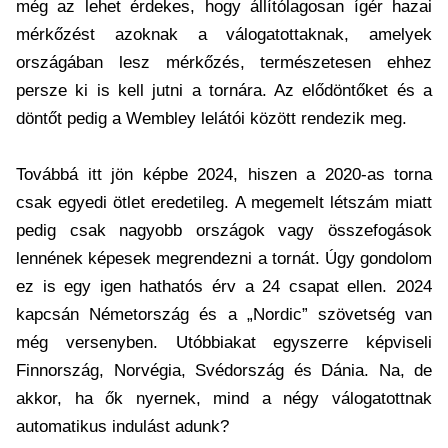
még az lehet érdekes, hogy állítólagosan ígér hazai
mérkőzést azoknak a válogatottaknak, amelyek
országában lesz mérkőzés, természetesen ehhez
persze ki is kell jutni a tornára. Az elődöntőket és a
döntőt pedig a Wembley lelátói között rendezik meg.
Továbbá itt jön képbe 2024, hiszen a 2020-as torna
csak egyedi ötlet eredetileg. A megemelt létszám miatt
pedig csak nagyobb országok vagy összefogások
lennének képesek megrendezni a tornát. Úgy gondolom
ez is egy igen hathatós érv a 24 csapat ellen. 2024
kapcsán Németország és a „Nordic” szövetség van
még versenyben. Utóbbiakat egyszerre képviseli
Finnország, Norvégia, Svédország és Dánia. Na, de
akkor, ha ők nyernek, mind a négy válogatottnak
automatikus indulást adunk?