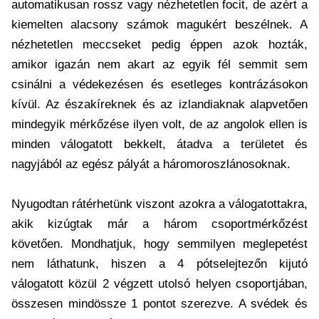
automatikusan rossz vagy nézhetetlen focit, de azért a
kiemelten alacsony számok magukért beszélnek. A
nézhetetlen meccseket pedig éppen azok hozták,
amikor igazán nem akart az egyik fél semmit sem
csinálni a védekezésen és esetleges kontrázásokon
kívül. Az északíreknek és az izlandiaknak alapvetően
mindegyik mérkőzése ilyen volt, de az angolok ellen is
minden válogatott bekkelt, átadva a területet és
nagyjából az egész pályát a háromoroszlánosoknak.
Nyugodtan rátérhetünk viszont azokra a válogatottakra,
akik kizúgtak már a három csoportmérkőzést
követően. Mondhatjuk, hogy semmilyen meglepetést
nem láthatunk, hiszen a 4 pótselejtezőn kijutó
válogatott közül 2 végzett utolsó helyen csoportjában,
összesen mindössze 1 pontot szerezve. A svédek és