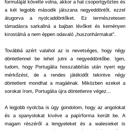
formuláját követte volna, akkor a hat csoportgyőztes és
a két legjobb második játszana negyeddöntőt, ezzel
átugorva a nyolcaddöntőket. Ez természetesen
támadásra sarkallná a bajban lévőket és keményen
kirostálná a nem éppen odavaló „huszonhármakat”.
Továbbá azért valahol az is nevetséges, hogy négy
döntetlennel be lehet jutni a negyeddöntőbe. Igen,
tudom, hogy Portugália hosszabbítás után nyert egy
mérkőzést, de a rendes játékidőt tekintve négy
döntetlent mondhat a magáénak. Miközben ezeket a
sorokat írom, Portugália újra döntetlenre végez...
A legjobb nyolcba is úgy gondolom, hogy az angolokat
és a spanyolokat kivéve a papírforma került be. A
magam részéről a lengyeleket és a walesieket is