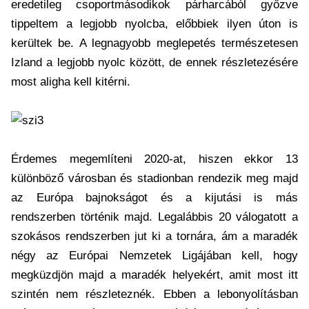
eredetileg csoportmásodikok párharcából győzve
tippeltem a legjobb nyolcba, előbbiek ilyen úton is
kerültek be. A legnagyobb meglepetés természetesen
Izland a legjobb nyolc között, de ennek részletezésére
most aligha kell kitérni.
Érdemes megemlíteni 2020-at, hiszen ekkor 13
különböző városban és stadionban rendezik meg majd
az Európa bajnokságot és a kijutási is más
rendszerben történik majd. Legalábbis 20 válogatott a
szokásos rendszerben jut ki a tornára, ám a maradék
négy az Európai Nemzetek Ligájában kell, hogy
megküzdjön majd a maradék helyekért, amit most itt
szintén nem részleteznék. Ebben a lebonyolításban