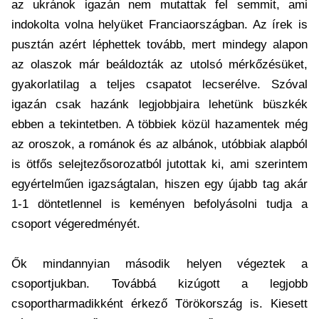
az ukránok igazán nem mutattak fel semmit, ami
indokolta volna helyüket Franciaországban. Az írek is
pusztán azért léphettek tovább, mert mindegy alapon
az olaszok már beáldozták az utolsó mérkőzésüket,
gyakorlatilag a teljes csapatot lecserélve. Szóval
igazán csak hazánk legjobbjaira lehetünk büszkék
ebben a tekintetben. A többiek közül hazamentek még
az oroszok, a románok és az albánok, utóbbiak alapból
is ötfős selejtezősorozatból jutottak ki, ami szerintem
egyértelműen igazságtalan, hiszen egy újabb tag akár
1-1 döntetlennel is keményen befolyásolni tudja a
csoport végeredményét.
Ők mindannyian második helyen végeztek a
csoportjukban. Továbbá kizúgott a legjobb
csoportharmadikként érkező Törökország is. Kiesett