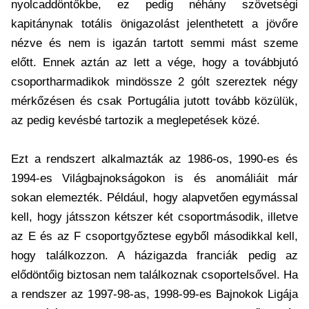
nyolcaddöntőkbe, ez pedig néhány szövetségi
kapitánynak totális önigazolást jelenthetett a jövőre
nézve és nem is igazán tartott semmi mást szeme
előtt. Ennek aztán az lett a vége, hogy a továbbjutó
csoportharmadikok mindössze 2 gólt szereztek négy
mérkőzésen és csak Portugália jutott tovább közülük,
az pedig kevésbé tartozik a meglepetések közé.
Ezt a rendszert alkalmazták az 1986-os, 1990-es és
1994-es Világbajnokságokon is és anomáliáit már
sokan elemezték. Például, hogy alapvetően egymással
kell, hogy játsszon kétszer két csoportmásodik, illetve
az E és az F csoportgyőztese egyből másodikkal kell,
hogy találkozzon. A házigazda franciák pedig az
elődöntőig biztosan nem találkoznak csoportelsővel. Ha
a rendszer az 1997-98-as, 1998-99-es Bajnokok Ligája