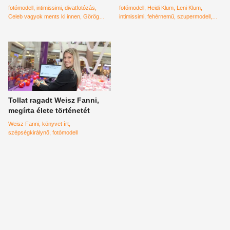
halál torkából
fehérneműben csinál?
fotómodell
intimissimi
divatfotózás
fotómodell
Heidi Klum
Leni Klum
Celeb vagyok ments ki innen
Görög
intimissimi
fehérnemű
szupermodell
Zita
magyar modell
magyar celeb
anya-lánya kapcsolat
fotózás
#instagram
személyes vallomás
divatfotózás
gyerekjogok
botrány
repülőbaleset
sors
RTL
kapuzárási pánik
Tollat ragadt Weisz Fanni,
megírta élete történetét
Weisz Fanni
könyvet írt
szépségkirálynő
fotómodell