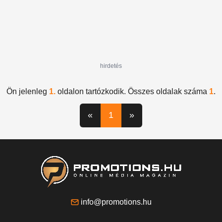
hirdetés
Ön jelenleg
1.
oldalon tartózkodik. Összes oldalak száma
1
.
«
1
»
info@promotions.hu