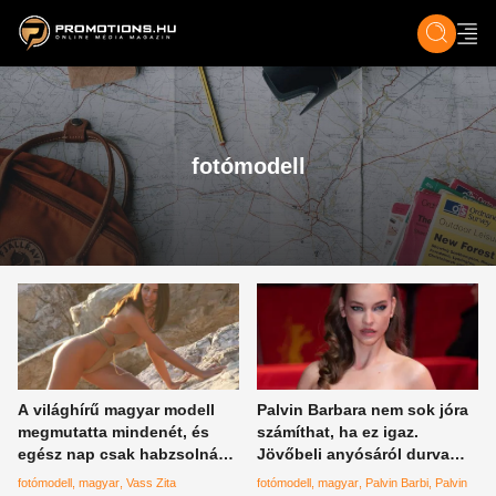
ZENE, FILM & KULT
SPORT
GASZTRO & UTAZÁS
SZÍNES
ÉLET
TECH & TU
fotómodell
A világhírű magyar modell
Palvin Barbara nem sok jóra
megmutatta mindenét, és
számíthat, ha ez igaz.
egész nap csak habzsolnánk
Jövőbeli anyósáról durva
a dekoltázsát
állítások kerültek napvilágra
fotómodell
magyar
Vass Zita
fotómodell
magyar
Palvin Barbi
Palvin