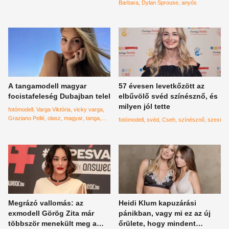
Barbara
Dylan Sprouse
anyós
A tangamodell magyar
57 évesen levetkőzött az
focistafeleség Dubajban telel
elbűvölő svéd színésznő, és
milyen jól tette
fotómodell
Varga Viktória
vicky varga
Graziano Pellé
olasz
magyar
tanga
fotómodell
svéd
Cseh
színésznő
szexi
Calzedonia
Dubaj
instagram
influenszer
Megrázó vallomás: az
Heidi Klum kapuzárási
exmodell Görög Zita már
pánikban, vagy mi ez az új
többször menekült meg a
őrülete, hogy mindent