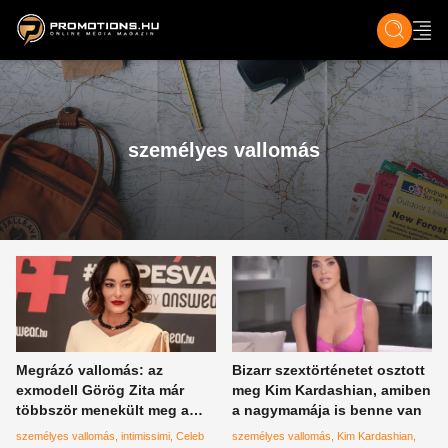
ZENE, FILM & KULT
SPORT
GASZTRO & UTAZÁS
SZÍNES
ÉLET
TECH & TU
személyes vallomás
Megrázó vallomás: az
Bizarr szextörténetet osztott
exmodell Görög Zita már
meg Kim Kardashian, amiben
többször menekült meg a
a nagymamája is benne van
halál torkából
személyes vallomás
intimissimi
Celeb
személyes vallomás
Kim Kardashian