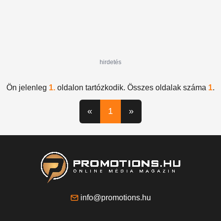
hirdetés
Ön jelenleg
1.
oldalon tartózkodik. Összes oldalak száma
1
.
«
1
»
info@promotions.hu