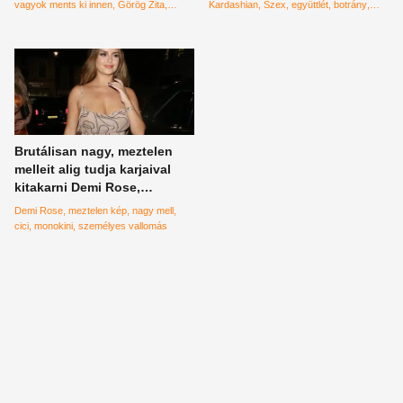
vagyok ments ki innen
Görög Zita
Kardashian
Szex
együttlét
botrány
magyar modell
magyar celeb
Kanye West
#házasság
Amerika
fotómodell
divatfotózás
#instagram
amerikai futball
focimeccs
kifütyülés
repülőbaleset
sors
RTL
celebgyerekek
Brutálisan nagy, meztelen
melleit alig tudja karjaival
kitakarni Demi Rose,
miközben napozik - fotó
Demi Rose
meztelen kép
nagy mell
cici
monokini
személyes vallomás