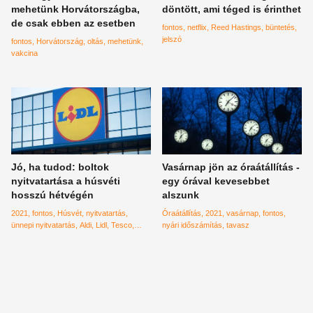
mehetünk Horvátországba,
döntött, ami téged is érinthet
de csak ebben az esetben
fontos
netflix
Reed Hastings
büntetés
jelszó
fontos
Horvátország
oltás
mehetünk
vakcina
Jó, ha tudod: boltok
Vasárnap jön az óraátállítás -
nyitvatartása a húsvéti
egy órával kevesebbet
hosszú hétvégén
alszunk
2021
fontos
Húsvét
nyitvatartás
Óraátállítás
2021
vasárnap
fontos
ünnepi nyitvatartás
Aldi
Lidl
Tesco
nyári időszámítás
tavasz
Spar
gyógyszertár