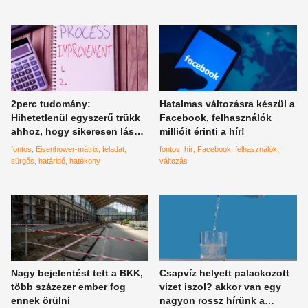
2perc tudomány:
Hatalmas változásra készül a
Hihetetlenül egyszerű trükk
Facebook, felhasználók
ahhoz, hogy sikeresen lásd
millióit érinti a hír!
el feladataidat
fontos
Eisenhower-mátrix
feladat
fontos
hír
Facebook
felhasználók
sürgős
határidő
hatékony
változás
Nagy bejelentést tett a BKK,
Csapvíz helyett palackozott
több százezer ember fog
vizet iszol? akkor van egy
ennek örülni
nagyon rossz hírünk a