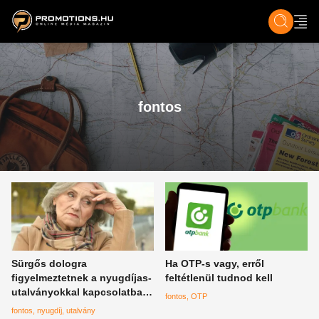
ZENE, FILM & KULT
SPORT
GASZTRO & UTAZÁS
SZÍNES
ÉLET
TECH & TU
fontos
Sürgős dologra
Ha OTP-s vagy, erről
figyelmeztetnek a nyugdíjas-
feltétlenül tudnod kell
utalványokkal kapcsolatban,
fontos
OTP
ezt teheted
fontos
nyugdíj
utalvány