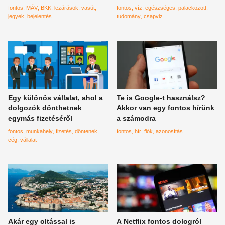
számodra
fontos
MÁV
BKK
lezárások
vasút
fontos
víz
egészséges
palackozott
jegyek
bejelentés
tudomány
csapviz
Egy különös vállalat, ahol a
Te is Google-t használsz?
dolgozók dönthetnek
Akkor van egy fontos hírünk
egymás fizetéséről
a számodra
fontos
munkahely
fizetés
döntenek
fontos
hír
fiók
azonosítás
cég
vállalat
Akár egy oltással is
A Netflix fontos dologról