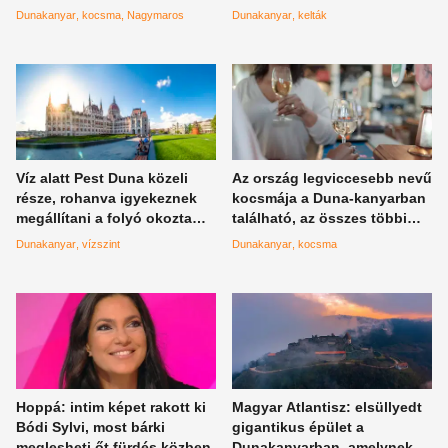
fenyegető ügyvédi levelet
Római Birodalom idejében
Dunakanyar
kocsma
Nagymaros
Dunakanyar
kelták
küldtek a helyi
kiskocsmának
Víz alatt Pest Duna közeli
Az ország legviccesebb nevű
része, rohanva igyekeznek
kocsmája a Duna-kanyarban
megállítani a folyó okozta
található, az összes többi
károkat
helyezett beláthatatlan
Dunakanyar
vízszint
Dunakanyar
kocsma
távolságból követi
Hoppá: intim képet rakott ki
Magyar Atlantisz: elsüllyedt
Bódi Sylvi, most bárki
gigantikus épület a
meglesheti őt fürdés közben
Dunakanyarban, amelynek