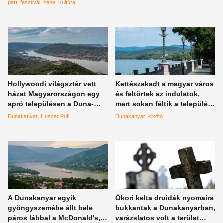
információk cikkünkben
part
fesztivál
zene
Kultúra
Hollywoodi világsztár vett
Kettészakadt a magyar város
házat Magyarországon egy
és feltörtek az indulatok,
apró településen a Duna-
mert sokan féltik a település
parton, most eladó a
legnagyobb kincsét
Dunakanyar
Huszár Pufi
Dunakanyar
kikötő
szenzációs villa
A Dunakanyar egyik
Ókori kelta druidák nyomaira
gyöngyszemébe állt bele
bukkantak a Dunakanyarban,
páros lábbal a McDonald's,
varázslatos volt a terület