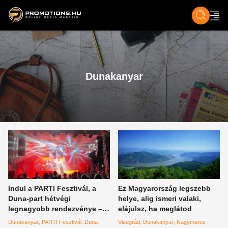
ZENE, FILM & KULT
SPORT
GASZTRO & UTAZÁS
SZÍNES
ÉLET
TECH & TU
Dunakanyar
Indul a PARTI Fesztivál, a
Ez Magyarország legszebb
Duna-part hétvégi
helye, alig ismeri valaki,
legnagyobb rendezvénye –
elájulsz, ha meglátod
meglepetések és fontos
Dunakanyar
PARTI Fesztivál
Duna-
Visegrád
Dunakanyar
Nagymaros