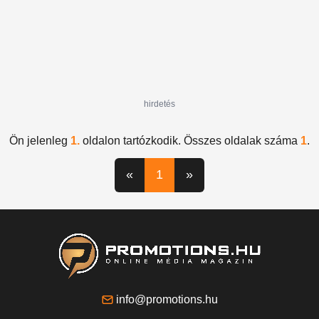
hirdetés
Ön jelenleg
1.
oldalon tartózkodik. Összes oldalak száma
1
.
«
1
»
info@promotions.hu