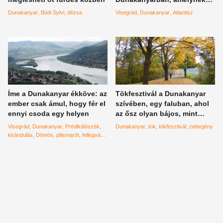
még a létezéséről sem tudtak
Dunakanyar
Bódi Sylvi
dézsa
Visegrád
Dunakanyar
Atlantisz
sokáig - videó
Íme a Dunakanyar ékköve: az
Tökfesztivál a Dunakanyar
ember csak ámul, hogy fér el
szívében, egy faluban, ahol
ennyi csoda egy helyen
az ősz olyan bájos, mint
sehol máshol
Visegrád
Dunakanyar
Prédikálószék
Dunakanyar
tok
tökfesztivál
zebegény
kirándulás
Dömös
pilismarót
fellegvár
Mátyás király
bobpálya
Rám-szakadék