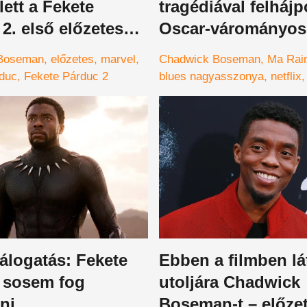
lett a Fekete
tragédiával felhájp
2. első előzetese -
Oscar-várományos 
on Chadwick
Boseman
előzetes
marvel
Chadwick Boseman
Ma Rai
n halála után is
duc
Fekete Párduc 2
blues nagyasszonya
netflix
telme elkészíteni
filmajánló
Viola Davis
ilmet?
álogatás: Fekete
Ebben a filmben lá
 sosem fog
utoljára Chadwick
ni
Boseman-t – előze