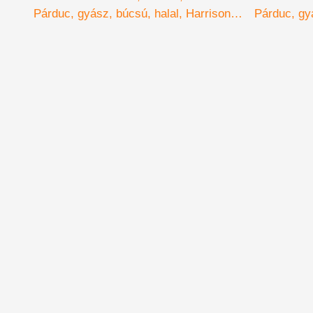
Párduc
gyász
búcsú
halal
Harrison
Párduc
gy
Ford
A 42-es
like
részvé