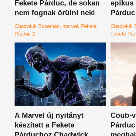
Fekete Párduc, de sokan
epikus 
nem fognak örülni neki
Párduc 
De vaj
Chadwick Boseman
marvel
Fekete
Chadwick 
Bosema
Párduc 2
Fekete Pár
volt ér
ezt a f
A Marvel új nyitányt
Coub-v
készített a Fekete
Párduc
Párduchoz Chadwick
meghal