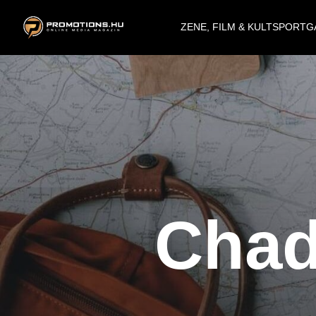
ZENE, FILM & KULT
SPORT
G
Chad