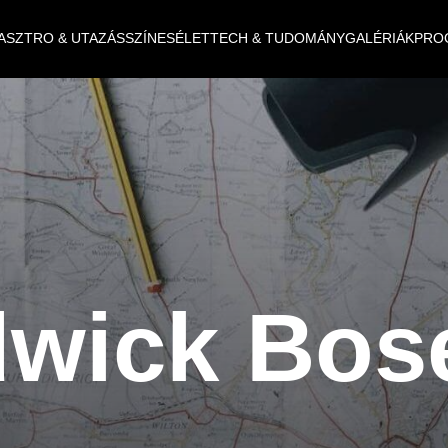
ASZTRO & UTAZÁS
SZÍNES
ÉLET
TECH & TUDOMÁNY
GALÉRIÁK
PRO
wick Bo