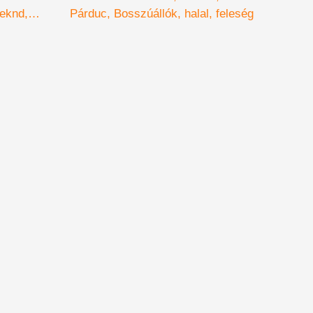
eknd
Párduc
Bosszúállók
halal
feleség
New York