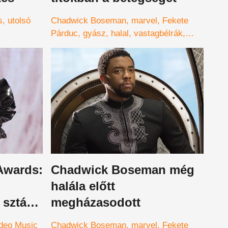
s
utolsó
Chadwick Boseman
marvel
Fekete
Párduc
gyász
halal
vastagbélrák
ügynök
Awards:
Chadwick Boseman még
halála előtt
 sztárja
megházasodott
deo Music
Chadwick Boseman
marvel
Fekete