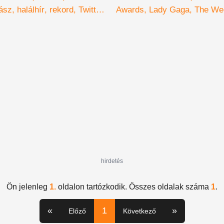
ász
halálhír
rekord
Twitter
Awards
Lady Gaga
The We
t
Ariana Grande
Miley Cyrus
pandémia
hirdetés
Ön jelenleg
1.
oldalon tartózkodik. Összes oldalak száma
1
.
«
1
»
Előző
Következő