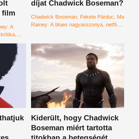
olt
díjat Chadwick Boseman?
film
Chadwick Boseman
Fekete Párduc
Ma
Rainey: A blues nagyasszonya
netflix
ney: A
Oscar-díj
kritika
thatjuk
Kiderült, hogy Chadwick
Boseman miért tartotta
tes
titokban a betegségét