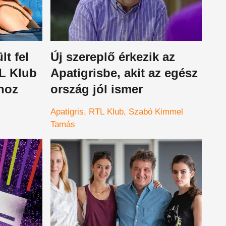
lt fel
Új szereplő érkezik az
TL Klub
Apatigrisbe, akit az egész
hoz
ország jól ismer
Apatigris
RTL Klub
Szabó Kimmel
Tamás