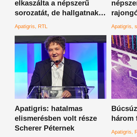
elkaszálta a népszerű
népsze
sorozatát, de hallgatnak
rajong
az okáról
jókora 
Apatigris
RTL
Apatigris
nézőkn
Apatigris: hatalmas
Búcsúz
elismerésben volt része
három 
Scherer Péternek
Apatigris