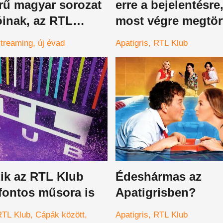
rű magyar sorozat
erre a bejelentésre
óinak, az RTL
most végre megtör
gyomrost vitt be a
streaming
új évad
Apatigris
RTL Klub
ek
ik az RTL Klub
Édeshármas az
fontos műsora is
Apatigrisben?
RTL Klub
Cápák között
Apatigris
RTL Klub