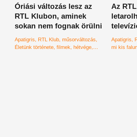
Óriási változás lesz az
Az RTL
RTL Klubon, aminek
letarol
sokan nem fognak örülni
televíz
Apatigris
RTL Klub
műsorváltozás
Apatigris
Életünk története
filmek
hétvége
mi kis falu
Álarcos énekes
Házasodna
Survivor
D