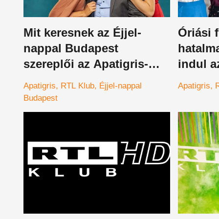
Mit keresnek az Éjjel-
Óriási 
nappal Budapest
hatalma
szereplői az Apatigris-
indul a
ben?
évada
Apatigris
RTL Klub
Éjjel-nappal
Apatigris
Budapest