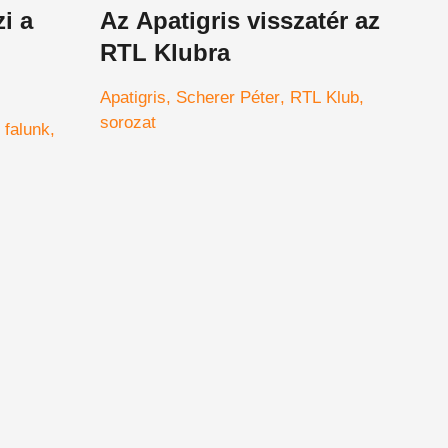
i a
Az Apatigris visszatér az
RTL Klubra
Apatigris
Scherer Péter
RTL Klub
sorozat
 falunk