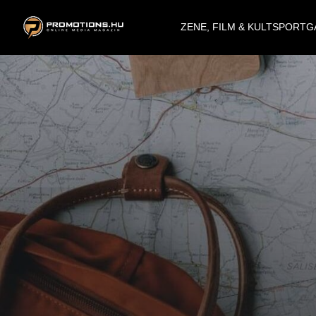
ZENE, FILM & KULT
SPORT
G