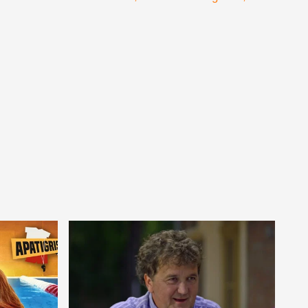
nézettség
Keresztanyu