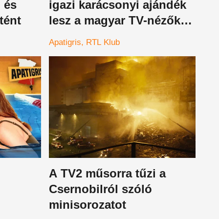
, és
igazi karácsonyi ajándék
tént
lesz a magyar TV-nézők
számára
Apatigris
RTL Klub
A TV2 műsorra tűzi a
Csernobilról szóló
minisorozatot