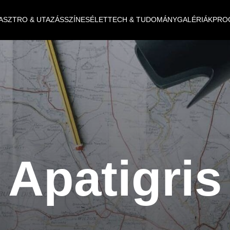
ASZTRO & UTAZÁS
SZÍNES
ÉLET
TECH & TUDOMÁNY
GALÉRIÁK
PRO
Apatigris