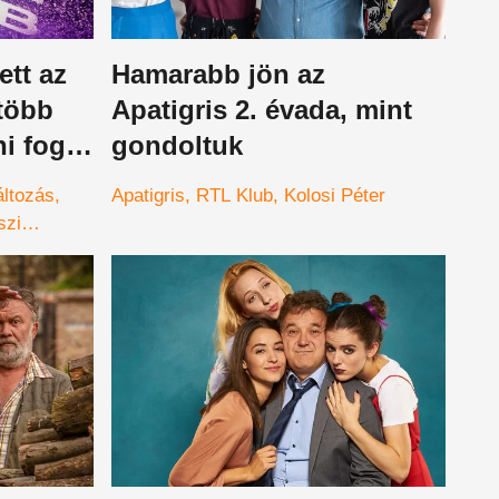
ett az
Hamarabb jön az
több
Apatigris 2. évada, mint
i fog -
gondoltuk
n
ltozás
Apatigris
RTL Klub
Kolosi Péter
szi