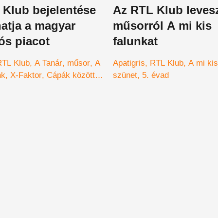
 Klub bejelentése
Az RTL Klub levesz
hatja a magyar
műsorról A mi kis
iós piacot
falunkat
RTL Klub
A Tanár
műsor
A
Apatigris
RTL Klub
A mi kis
nk
X-Faktor
Cápák között
szünet
5. évad
 a gazda
Életünk története
rága örökösök