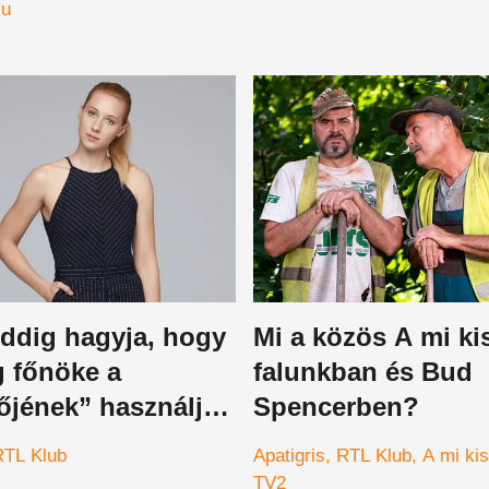
yu
eddig hagyja, hogy
Mi a közös A mi ki
g főnöke a
falunkban és Bud
őjének” használja
Spencerben?
RTL Klub
Apatigris
RTL Klub
A mi kis
TV2