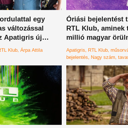
fordulattal egy
Óriási bejelentést t
s változással
RTL Klub, aminek 
z Apatigris új
millió magyar örüln
márciusban minde
RTL Klub
Árpa Attila
Apatigris
RTL Klub
műsorvá
megváltozik
bejelentés
Nagy szám
tava
műsorrend