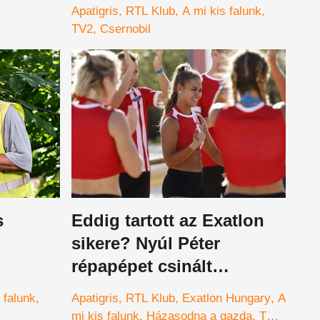
Apatigris
RTL Klub
A mi kis falunk
TV2
Csernobil
s
Eddig tartott az Exatlon
sikere? Nyúl Péter
répapépet csinált
Palikékból
 falunk
Apatigris
RTL Klub
Exatlon Hungary
A
mi kis falunk
Házasodna a gazda
TV2