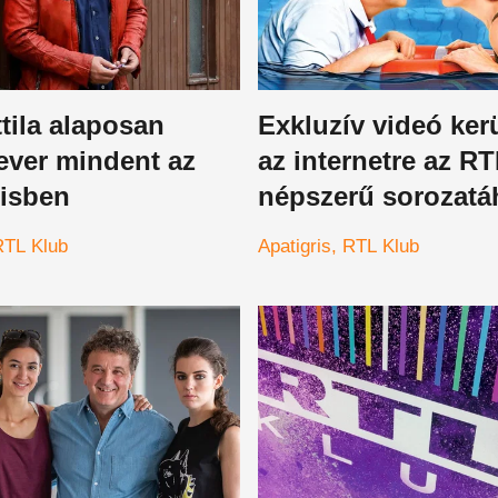
tila alaposan
Exkluzív videó kerü
ever mindent az
az internetre az R
risben
népszerű sorozatá
RTL Klub
Apatigris
RTL Klub