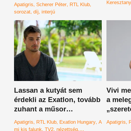
Keresztan
Apatigris
Scherer Péter
RTL Klub
sorozat
díj
interjú
Lassan a kutyát sem
Vivi m
érdekli az Exatlon, tovább
a mele
zuhant a műsor
„szeret
nézettsége
őt?
Apatigris
RTL Klub
Exatlon Hungary
A
Apatigris
mi kis falunk
TV2
nézettség