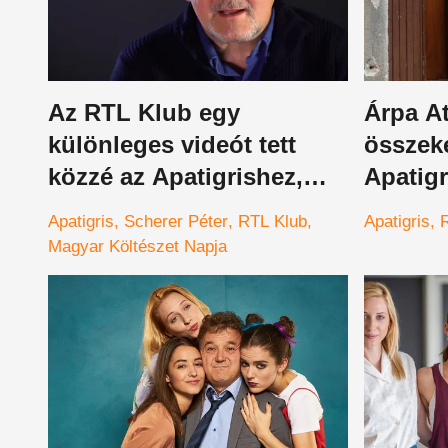
Az RTL Klub egy
Árpa At
különleges videót tett
összek
közzé az Apatigrishez,
Apatig
amit érdemes megnézni
Apatigris
Scherer Péter
RTL Klub
Apatigris
Magyar Költészet Napja