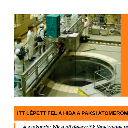
ITT LÉPETT FEL A HIBA A PAKSI ATOMERŐ
„A szekunder kör a gőzfejlesztők tápvízoldali r