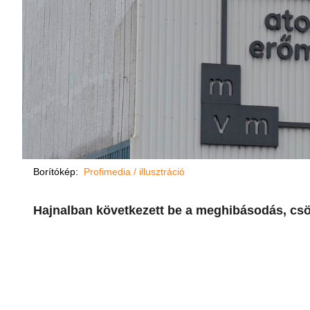
Borítókép:
Profimedia / illusztráció
Hajnalban következett be a meghibásodás, csök