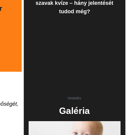
szavak kvíze – hány jelentését
r
tudod még?
hirdetés
nőségét,
Galéria