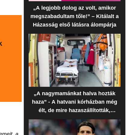
„A legjobb dolog az volt, amikor
megszabadultam tőle!” – Kitálalt a
Házasság első látásra álompárja
k
„A nagymamánkat halva hozták
haza” - A hatvani kórházban még
élt, de mire hazaszállították,
meghalt az idős nő
emeit, a