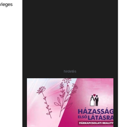
vleges
hirdetés