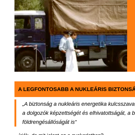
A LEGFONTOSABB A NUKLEÁRIS BIZTONS
„A biztonság a nukleáris energetika kulcsszav
a dolgozók képzettségét és elhivatottságát, a
földrengésállóságát is”