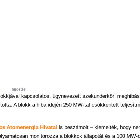
hirdetés
blokkjával kapcsolatos, úgynevezett szekunderköri meghibá
lította. A blokk a hiba idején 250 MW-tal csökkentett teljesít
os Atomenergia Hivatal
is beszámolt – kiemelték, hogy n
folyamatosan monitorozza a blokkok állapotát és a 100 MW-o