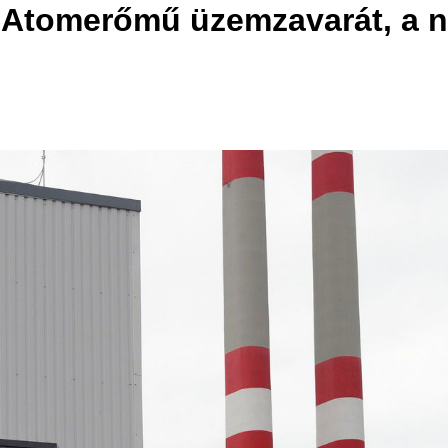
i Atomerőmű üzemzavarát, a n