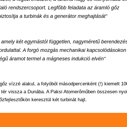
aló rendszercsoport. Legfőbb feladata az áramló gőz
ztosítja a turbinák és a generátor meghajtását”
 amely két egymástól független, nagyméretű berendezés
fordulattal. A forgó mozgás mechanikai kapcsolódásokon
ségű áramot termel a mágneses indukció elvén”
gőz vízzé alakul, a folyóból másodpercenként (!) kiemelt 10
 tér vissza a Dunába. A Paksi Atomerőműben összesen nyol
fejlesztőkön keresztül két turbinát hajt.