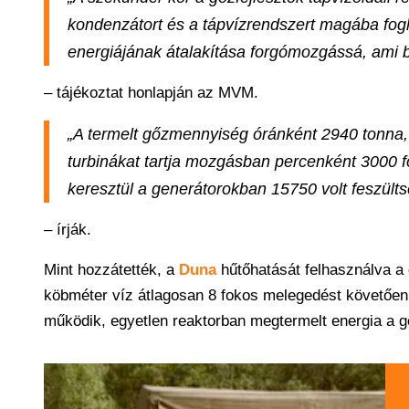
kondenzátort és a tápvízrendszert magába fogl
energiájának átalakítása forgómozgássá, ami bi
– tájékoztat honlapján az MVM.
„A termelt gőzmennyiség óránként 2940 tonna,
turbinákat tartja mozgásban percenként 3000 
keresztül a generátorokban 15750 volt feszült
– írják.
Mint hozzátették, a
Duna
hűtőhatását felhasználva a 
köbméter víz átlagosan 8 fokos melegedést követően
működik, egyetlen reaktorban megtermelt energia a gőz