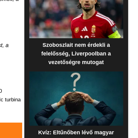
Szoboszlait nem érdekli a
t, a
felelősség, Liverpoolban a
vezetőségre mutogat
0
c turbina
Kvíz: Eltűnőben lévő magyar