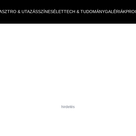
ASZTRO & UTAZÁS
SZÍNES
ÉLET
TECH & TUDOMÁNY
GALÉRIÁK
PRO
hirdetés