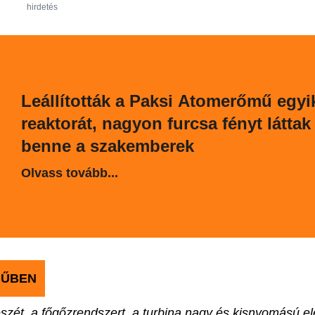
hirdetés
Leállították a Paksi Atomerőmű egyi
reaktorát, nagyon furcsa fényt láttak
benne a szakemberek
Olvass tovább...
MŰBEN
észét, a főgőzrendszert, a turbina nagy és kisnyomású el