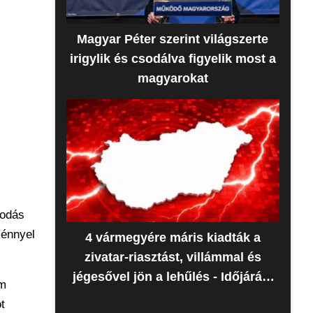
Magyar Péter szerint világszerte
irigylik és csodálva figyelik most a
magyarokat
sodás
ménnyel
4 vármegyére máris kiadták a
zivatar-riasztást, villámmal és
jégesővel jön a lehűlés - Időjárás-
em
előrejelzés
t