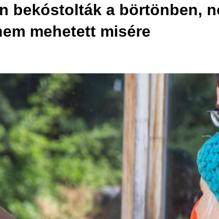
án bekóstolták a börtönben, n
nem mehetett misére