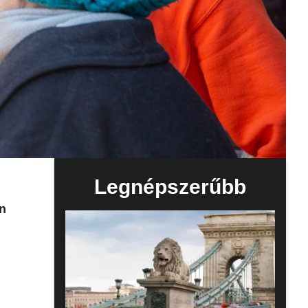
Legnépszerűbb
an