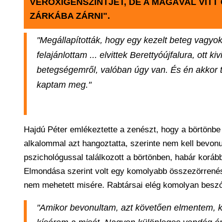
VÉROXIGÉNSZINTJÉT, DE A MAGÁVAL VITT
ZÁRKÁBA ZÁRNI".
"Megállapították, hogy egy kezelt beteg vagyo
felajánlottam ... elvittek Berettyóújfalura, ott 
betegségemről, valóban úgy van. És én akkor 
kaptam meg."
Hajdú Péter emlékeztette a zenészt, hogy a börtönbe
alkalommal azt hangoztatta, szerinte nem kell bevonu
pszichológussal találkozott a börtönben, habár koráb
Elmondása szerint volt egy komolyabb összezörrenése 
nem mehetett misére. Rabtársai elég komolyan beszól
"Amikor bevonultam, azt követően elmentem, ke