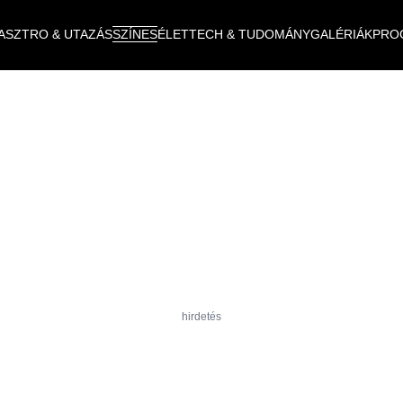
ASZTRO & UTAZÁS
SZÍNES
ÉLET
TECH & TUDOMÁNY
GALÉRIÁK
PRO
hirdetés