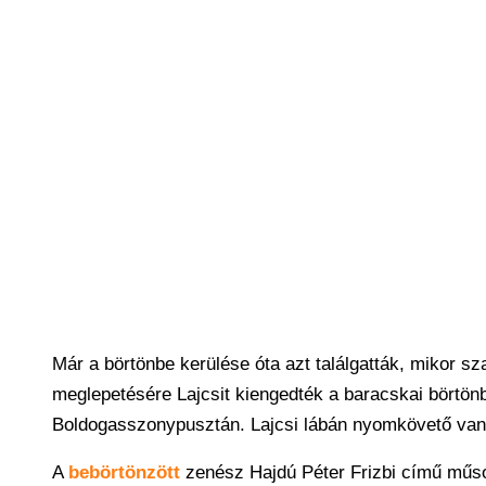
Már a börtönbe kerülése óta azt találgatták, mikor s
meglepetésére Lajcsit kiengedték a baracskai börtönb
Boldogasszonypusztán. Lajcsi lábán nyomkövető van,
A
bebörtönzött
zenész Hajdú Péter Frizbi című műsor