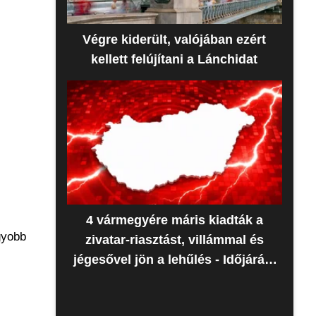
Végre kiderült, valójában ezért
kellett felújítani a Lánchidat
4 vármegyére máris kiadták a
gyobb
zivatar-riasztást, villámmal és
jégesővel jön a lehűlés - Időjárás-
előrejelzés