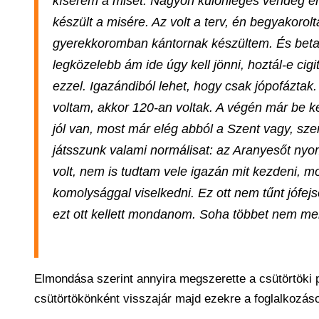
kísérem a misét. Nagyon különleges vendég érk
készült a misére. Az volt a terv, én begyakorol
gyerekkoromban kántornak készültem. És betanu
legközelebb ám ide úgy kell jönni, hoztál-e cig
ezzel. Igazándiból lehet, hogy csak jópofáztak
voltam, akkor 120-an voltak. A végén már be kel
jól van, most már elég abból a Szent vagy, sze
játsszunk valami normálisat: az Aranyesőt nyomd
volt, nem is tudtam vele igazán mit kezdeni, m
komolysággal viselkedni. Ez ott nem tűnt jófej
ezt ott kellett mondanom. Soha többet nem me
Elmondása szerint annyira megszerette a csütörtöki p
csütörtökönként visszajár majd ezekre a foglalkozáso