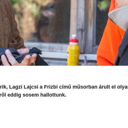
k, Lagzi Lajcsi a Frizbi című műsorban árult el oly
kről eddig sosem hallottunk.