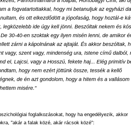
ezett, Pannonhalmáról a főapát, Hortobágyi Cirill, aki 
tam a fogvatartottakkal, hogy mi betanuljuk az egyházi da
ltam, és ott elkezdődött a jópofaság, hogy hoztál-e ká
it, legközelebb ide úgy kell jönni. Beszóltak nekem és kós
. De 30-40-en szoktak egy ilyen misén lenni, de amikor én
lett zárni a kápolnának az ajtaját. És akkor beszóltak, 
nt vagy, szent vagy, mindenség ura, Istene című dalból,
 el, Lajcsi, vagy a Hosszú, fekete haj... Elég primitív 
ondtam, hogy nem ezért jöttünk össze, tessék a kellő
ségnek, de én azt gondolom, hogy a hitem és a vallásom 
hettem misére."
szichológiai foglalkozásokat, hogy ha engedélyezik, akkor
kra, "akár a falak közé, akár rácsok közé":