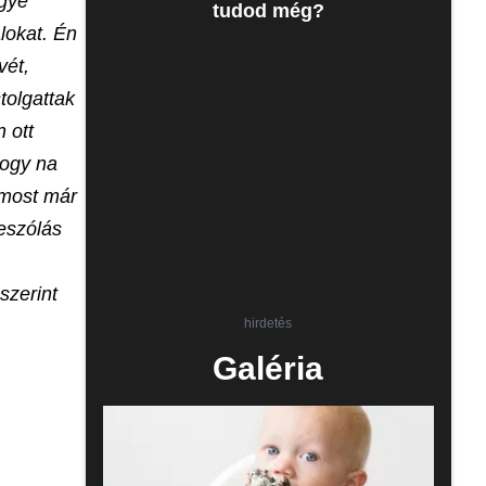
ugye
tudod még?
lokat. Én
vét,
tolgattak
 ott
hogy na
 most már
beszólás
szerint
hirdetés
Galéria