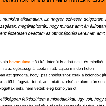
 ORVOSI ESZKÖZÖK MIATT "NEM TUDTÁK KLASSZ
k, munkára alkalmatlan. Én nagyon szívesen dolgoztam 
kivizsgáltak, megállapították, hogy mindaz amit én állította
természetesen beadtam az otthonápolási kérelmet, ami
 való
bevonulása
előtt két interjút is adott neki, és mindkét
lnia az egészségi állapota miatt. Lajcsi minden héten
ban azt gondolta, hogy "pszichológushoz csak a bolondok já
a többi fogvatartottal, ami miatt az első alkalom után soh
ogattak neki, nem vették elég komolyan őt:
llőképpen felkészültem a misedalokkal, úgy volt, hogy 