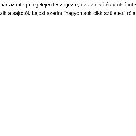
r az interjú legelején leszögezte, ez az első és utolsó inter
k a sajtótól. Lajcsi szerint "nagyon sok cikk született" róla,