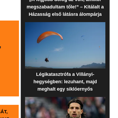
megszabadultam tőle!” – Kitálalt a
Házasság első látásra álompárja
,
Légikatasztrófa a Villányi-
hegységben: lezuhant, majd
meghalt egy siklóernyős
ÁT,