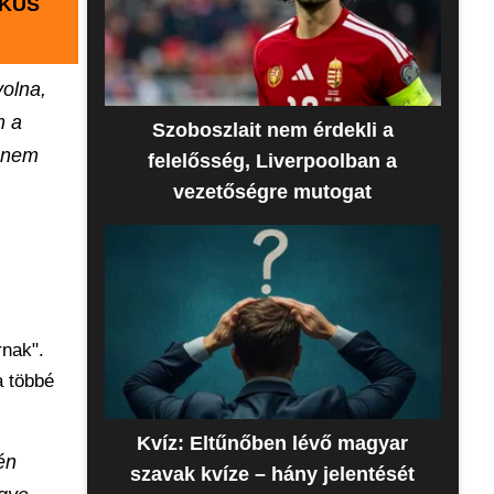
IKUS
volna,
m a
Szoboszlait nem érdekli a
t nem
felelősség, Liverpoolban a
vezetőségre mutogat
rnak".
a többé
Kvíz: Eltűnőben lévő magyar
én
szavak kvíze – hány jelentését