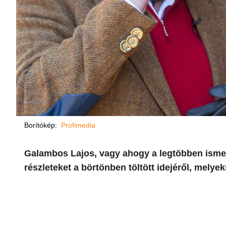
Borítókép:
Profimedia
Galambos Lajos, vagy ahogy a legtöbben ismeri
részleteket a börtönben töltött idejéről, melye