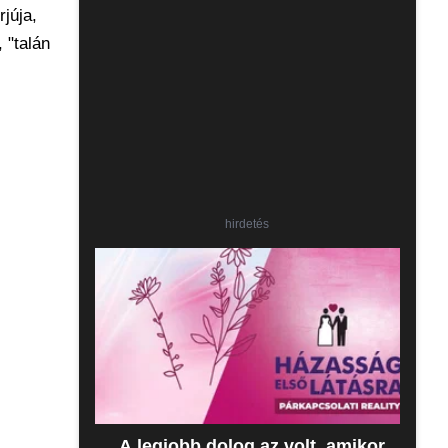
júja,
 "talán
hirdetés
„A legjobb dolog az volt, amikor