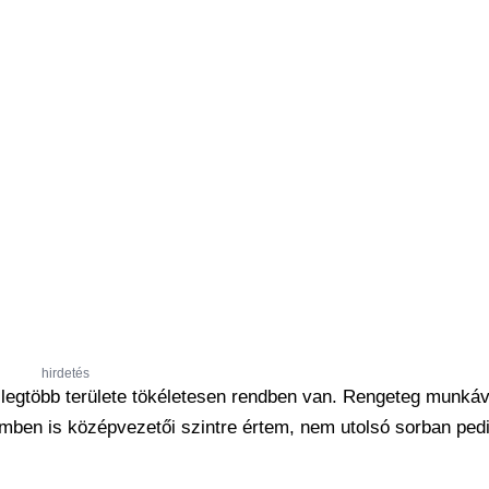
hirdetés
gtöbb területe tökéletesen rendben van. Rengeteg munkáv
emben is középvezetői szintre értem, nem utolsó sorban ped