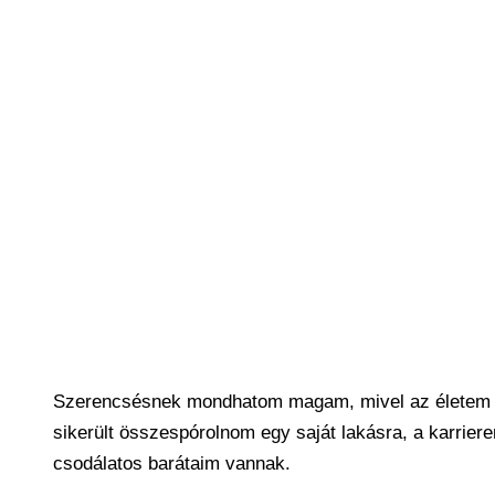
Szerencsésnek mondhatom magam, mivel az életem le
sikerült összespórolnom egy saját lakásra, a karrier
csodálatos barátaim vannak.