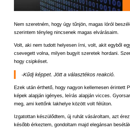
Nem szeretném, hogy úgy tűnjön, magas lóról beszéle
szerintem tényleg nincsenek magas elvárásaim.
Volt, aki nem tudott helyesen írni, volt, akit egyből e
csevegett volna, milyen bugyit szeretek hordani. Sze
hogy csipkéset.
-Kűdj képpet. Jött a választékos reakció.
Ezek után érthető, hogy nagyon kellemesen érintett Pé
képek alapján igényes, leírás alapján vicces. Gyorsan
meg, ami kettőnk lakhelye között volt félúton.
Izgatottan készülődtem, új ruhát vásároltam, azt ére
később érkeztem, gondoltam majd elegánsan besétálok,