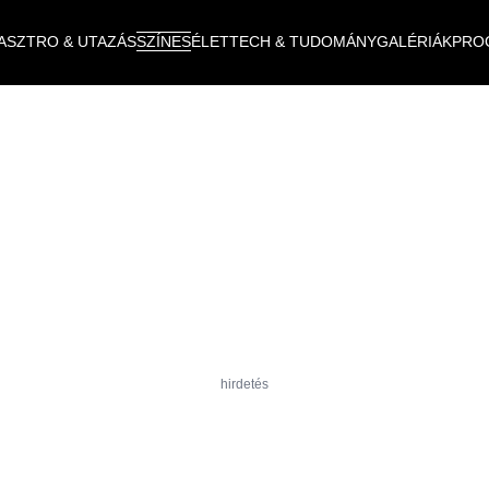
ASZTRO & UTAZÁS
SZÍNES
ÉLET
TECH & TUDOMÁNY
GALÉRIÁK
PRO
hirdetés