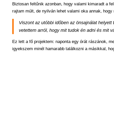
Biztosan feltűnik azonban, hogy valami kimaradt a fe
rajtam múlt, de nyilván lehet valami oka annak, hog
Viszont az utóbbi időben az önsajnálat helyet
vetettem arról, hogy mit tudok én adni és mit vá
Ez lett a fő projektem: naponta egy órát rászánok, m
igyekszem minél hamarabb találkozni a másikkal, hog