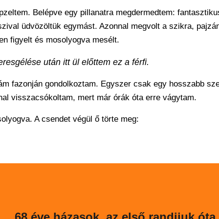
képzeltem. Belépve egy pillanatra megdermedtem: fantasztiku
szival üdvözöltük egymást. Azonnal megvolt a szikra, pajzá
sen figyelt és mosolyogva mesélt.
esgélése után itt ül előttem ez a férfi.
ruhám fazonján gondolkoztam. Egyszer csak egy hosszabb s
nal visszacsókoltam, mert már órák óta erre vágytam.
lyogva. A csendet végül ő törte meg:
68 éve házasok, az első randijuk óta