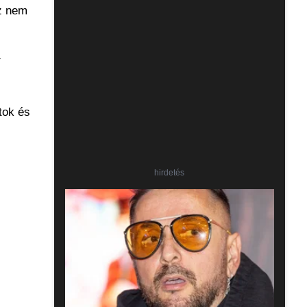
ez nem
tok és
hirdetés