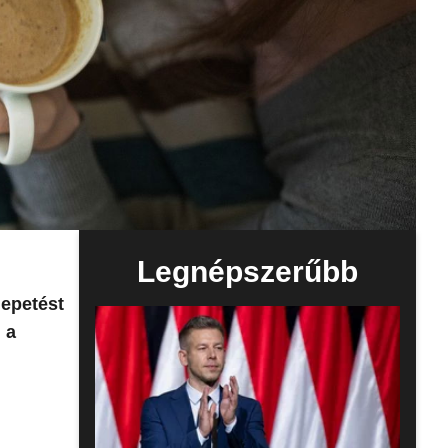
Legnépszerűbb
lepetést
 a