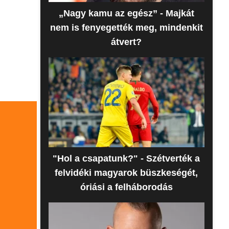
„Nagy kamu az egész” - Majkát
nem is fenyegették meg, mindenkit
átvert?
"Hol a csapatunk?" - Szétverték a
felvidéki magyarok büszkeségét,
óriási a felháborodás