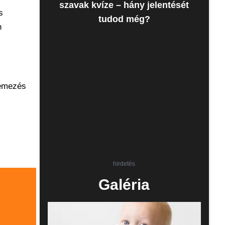
szavak kvíze – hány jelentését
s
tudod még?
n
zemezés
hirdetés
Galéria