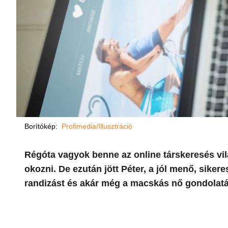
Borítókép:
Profimedia/Illusztráció
Régóta vagyok benne az online társkeresés vi
okozni. De ezután jött Péter, a jól menő, siker
randizást és akár még a macskás nő gondolat