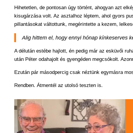
Hihetetlen, de pontosan úgy történt, ahogyan azt el
kisugárzása volt. Az asztalhoz léptem, ahol gyors pu
pillantásokat váltottunk, megérintette a kezem, lelke
Alig hittem el, hogy ennyi hónap kínkeserves ker
A délután estébe hajlott, én pedig már az esküvői 
után Péter odahajolt és gyengéden megcsókolt. Azon
Ezután pár másodpercig csak néztünk egymásra moso
Rendben. Átmentél az utolsó teszten is.