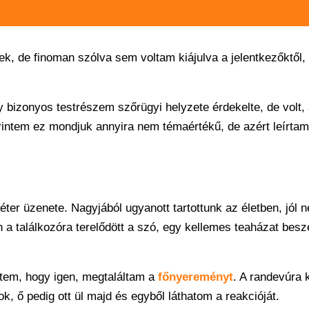
k, de finoman szólva sem voltam kiájulva a jelentkezőktől,
gy bizonyos testrészem szőrügyi helyzete érdekelte, de volt, 
rintem ez mondjuk annyira nem témaértékű, de azért leírtam
ter üzenete. Nagyjából ugyanott tartottunk az életben, jól né
 a találkozóra terelődött a szó, egy kellemes teaházat besz
ztem, hogy igen, megtaláltam a
főnyereményt
. A randevúra k
 ő pedig ott ül majd és egyből láthatom a reakcióját.