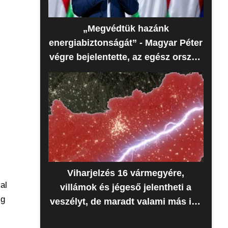
„Megvédtük hazánk
energiabiztonságát” - Magyar Péter
végre bejelentette, az egész ország
erre várt
Viharjelzés 16 vármegyére,
al
villámok és jégeső jelentheti a
ig
veszélyt, de maradt valami más is -
Időjárás-előrejelzés