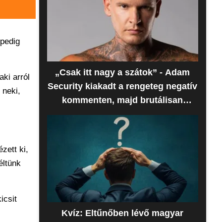
 pedig
„Csak itt nagy a szátok” - Adam
aki arról
Security kiakadt a rengeteg negatív
 neki,
kommenten, majd brutálisan
beszóltak neki
zett ki,
éltünk
icsit
Kvíz: Eltűnőben lévő magyar