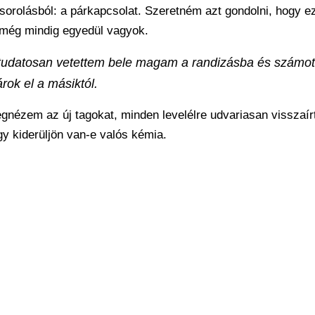
lsorolásból: a párkapcsolat. Szeretném azt gondolni, hogy 
y még mindig egyedül vagyok.
t tudatosan vetettem bele magam a randizásba és számot
rok el a másiktól.
egnézem az új tagokat, minden levelélre udvariasan visszaír
y kiderüljön van-e valós kémia.